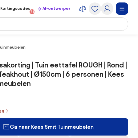
Kortingscodes
AI-ontwerper
71
 Tuinmeubelen
sakorting | Tuin eettafel ROUGH | Rond |
 Teakhout | Ø150cm | 6 personen | Kees
nmeubelen
oop
Ga naar Kees Smit Tuinmeubelen