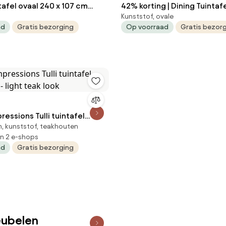
tafel ovaal 240 x 107 cm
42% korting | Dining Tuintafel ovaal
Kunststof, ovale
a Ellisse
ellipse 220 x 115 cm Grijs M
ad
Gratis bezorging
Op voorraad
Gratis bezor
essions Tulli tuintafel
m, kunststof, teakhouten
- light teak look
in 2 e-shops
ad
Gratis bezorging
eubelen