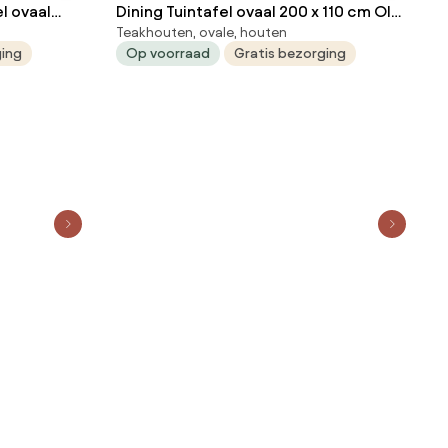
Dining Tuintafel ovaal 200 x 110 cm Old
Teakhouten, ovale, houten
atara
teak greywash Brookline
ging
Op voorraad
Gratis bezorging