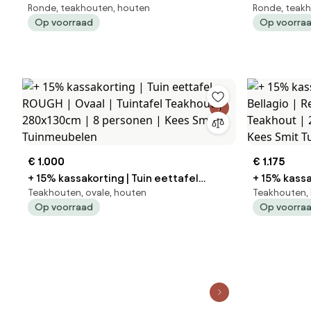
Ronde, teakhouten, houten
Ronde, teak
Sunyard | Rond | Tuintafel Teakhout |
ROUGH | Rond | Tuintafel Te
Op voorraad
Op voorra
Ø80cm | 2 personen | Kees Smit
Ø150cm | 6
Tuinmeubelen
Tuinmeube
€ 1.000
€ 1.175
+ 15% kassakorting | Tuin eettafel
+ 15% kassa
Teakhouten, ovale, houten
Teakhouten, 
ROUGH | Ovaal | Tuintafel Teakhout |
Bellagio | Rechthoekig | Tuintafel
Op voorraad
Op voorra
280x130cm | 8 personen | Kees Smit
Teakhout |
Tuinmeubelen
Kees Smit 