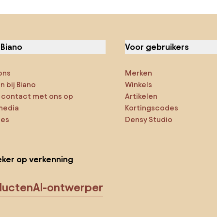
 Biano
Voor gebruikers
ons
Merken
 bij Biano
Winkels
contact met ons op
Artikelen
media
Kortingscodes
ies
Densy Studio
ker op verkenning
ducten
AI-ontwerper