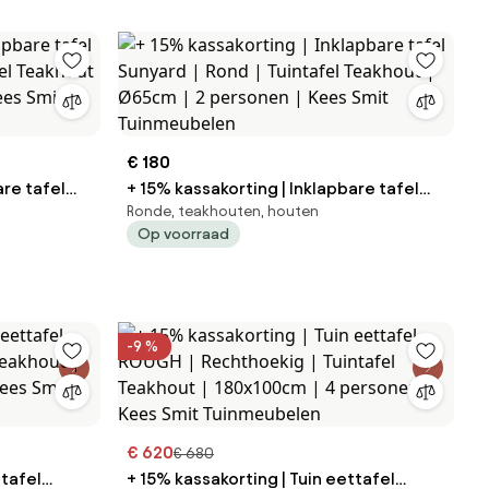
€ 180
are tafel
+ 15% kassakorting | Inklapbare tafel
Ronde, teakhouten, houten
Sunyard | Rond | Tuintafel Teakhout |
Op voorraad
s Smit
Ø65cm | 2 personen | Kees Smit
Tuinmeubelen
-9 %
€ 620
€ 680
ttafel
+ 15% kassakorting | Tuin eettafel