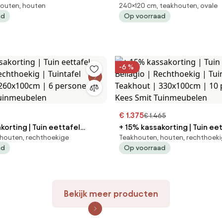
houten, houten
240×120 cm, teakhouten, ovale
akhout |
ROUGH | Ovaal | Tuintafel Teakhout |
ad
Op voorraad
 personen | Kees Smit
240x120cm | 6 personen | K
len
Tuinmeubelen
-6 %
€ 1.375
€ 1.465
korting | Tuin eettafel
+ 15% kassakorting | Tuin ee
houten, rechthoekige
Teakhouten, houten, rechthoek
Bellagio | Rechthoekig | Tuintafel
ad
Op voorraad
 260x100cm | 6 personen |
Teakhout | 330x100cm | 10 p
Tuinmeubelen
Kees Smit Tuinmeubelen
Bekijk meer producten