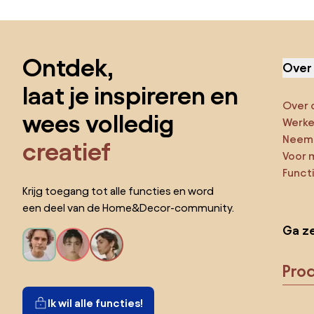
Sla de voettekst over, ga naar het begin van de pagina
Ontdek,
Over
laat je inspireren en
Over 
wees volledig
Werken
Neem 
creatief
Voor 
Funct
Krijg toegang tot alle functies en word
een deel van de Home&Decor-community.
Ga ze
Pro
Ik wil alle functies!