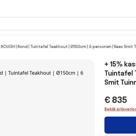
l ROUGH | Rond | Tuintafel Teakhout | Ø150cm | 6 personen | Kees Smit
+ 15% kas
Tuintafel
Smit Tui
€ 835
Bekijk prijsverl