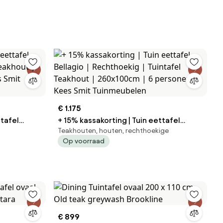
ees Smit
€ 1.175
ttafel
+ 15% kassakorting | Tuin eettafel
Teakhouten, houten, rechthoekige
Bellagio | Rechthoekig | Tuintafel
Op voorraad
 Smit
Teakhout | 260x100cm | 6 personen |
Kees Smit Tuinmeubelen
€ 899