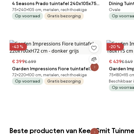
4 Seasons Prado tuintafel 240x105x75
Dining Tuin
75×240×105 cm, metalen, rechthoekige
Ovale
cm - terre
Grijs Santik
Op voorraad
Gratis bezorging
Op voorra
-43 %
-20 %
€ 399
€ 439
€ 699
€ 549
Garden Impressions Fiore tuintafel
Garden Impr
72×220×100 cm, metalen, rechthoekige
75×180×115 c
220x100xH72 cm - donker grijs
180x115 cm 
Op voorraad
Gratis bezorging
Beschikbaar 
Op voorra
Beste producten van Kees Smit Tuinm