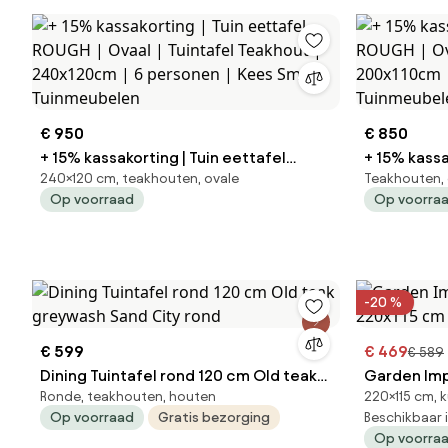
€ 950
€ 850
+ 15% kassakorting | Tuin eettafel
+ 15% kassa
240×120 cm, teakhouten, ovale
Teakhouten, 
ROUGH | Ovaal | Tuintafel Teakhout |
ROUGH | Ovaal | Tuintafel T
Op voorraad
Op voorra
240x120cm | 6 personen | Kees Smit
200x110cm 
Tuinmeubelen
Tuinmeube
-20 %
€ 599
€ 469
€ 589
Dining Tuintafel rond 120 cm Old teak
Garden Impr
Ronde, teakhouten, houten
220×115 cm, k
greywash Sand City rond
220x115 cm 
Op voorraad
Gratis bezorging
Beschikbaar 
Op voorra