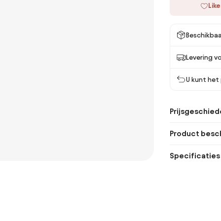
Like
Beschikbaa
Levering vo
U kunt het
Prijsgeschied
Product besch
Specificaties