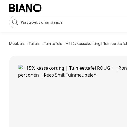
Navigatie overslaan, naar inhoud springen
Zoekopdracht invoeren
Inhoud overslaan, naar voettekst springen
Meubels
Tafels
Tuintafels
+ 15% kassakorting | Tuin eettafe