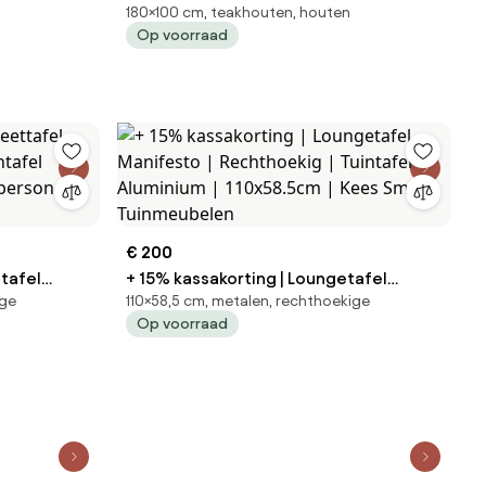
180×100 cm, teakhouten, houten
ROUGH | Rechthoekig | Tuintafel
Op voorraad
ees Smit
Teakhout | 180x100cm | 4 personen |
Kees Smit Tuinmeubelen
€ 200
ttafel
+ 15% kassakorting | Loungetafel
ige
110×58,5 cm, metalen, rechthoekige
Manifesto | Rechthoekig | Tuintafel
Op voorraad
ersonen |
Aluminium | 110x58.5cm | Kees Smit
Tuinmeubelen