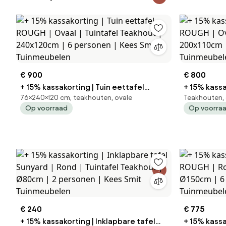
€ 900
€ 800
+ 15% kassakorting | Tuin eettafel
+ 15% kassa
76×240×120 cm, teakhouten, ovale
Teakhouten, 
ROUGH | Ovaal | Tuintafel Teakhout |
ROUGH | Ovaal | Tuintafel T
Op voorraad
Op voorra
240x120cm | 6 personen | Kees Smit
200x110cm 
Tuinmeubelen
Tuinmeube
€ 240
€ 775
+ 15% kassakorting | Inklapbare tafel
+ 15% kassa