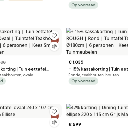
Op voorraad
200x120cm | 6 personen | K
Tuinmeubelen
€ 1.035
500
korting | Tuin eettafel
+ 15% kassakorting | Tuin ee
teakhouten, ovale
Ronde, teakhouten, houten
ROUGH | Rond | Tuintafel Teakhout |
ad
Op voorraad
| 6 personen | Kees Smit
Ø180cm | 6 personen | Kees
len
Tuinmeubelen
€ 599