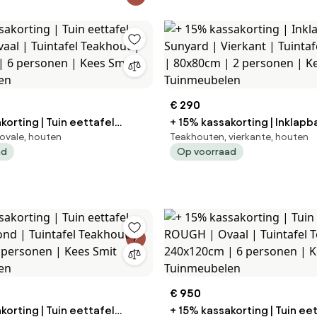
€ 290
korting | Tuin eettafel
+ 15% kassakorting | Inklapb
ovale, houten
Teakhouten, vierkante, houten
eakhout |
Sunyard | Vierkant | Tuintafel Teakhout |
ad
Op voorraad
| 6 personen | Kees Smit
80x80cm | 2 personen | Kee
len
Tuinmeubelen
€ 950
korting | Tuin eettafel
+ 15% kassakorting | Tuin ee