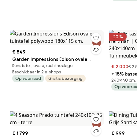
-20 %
€ 549
Garden Impressions Edison ovale
Kunststof, ovale, rechthoekige
tuintafel polywood 180x115 cm.
€ 2.000
€ 2.
Beschikbaar in 2 e-shops
+ 15% kassa
Op voorraad
Gratis bezorging
240×140 cm, 
Hartman | Ovaal | Tuintafel Teakhout |
Op voorra
240x140cm 
Tuinmeube
€ 1.799
€ 999