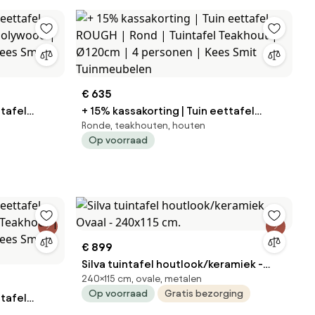
€ 635
ttafel
+ 15% kassakorting | Tuin eettafel
Ronde, teakhouten, houten
ROUGH | Rond | Tuintafel Teakhout |
Op voorraad
es Smit
Ø120cm | 4 personen | Kees Smit
Tuinmeubelen
€ 899
Silva tuintafel houtlook/keramiek -
240×115 cm, ovale, metalen
Ovaal - 240x115 cm.
Op voorraad
Gratis bezorging
ttafel