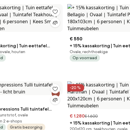
€ 550
korting | Tuin eettafel
+ 15% kassakorting | Tuin ee
ovale, houten
Ovale, rechthoekige
eakhout |
Bellagio | Ovaal | Tuintafel Polywood |
ad
Op voorraad
| 6 personen | Kees Smit
180x103cm | 6 personen | Ke
len
Tuinmeubelen
-20 %
essions Tulli tuintafel
unststof, ovale
- licht bruin
€ 1.280
€ 1.600
in 2 e-shops
+ 15% kassakorting | Tuin ee
ad
Gratis bezorging
200×120 cm, teakhouten, ovale
Hartman | Ovaal | Tuintafel Teakhout |