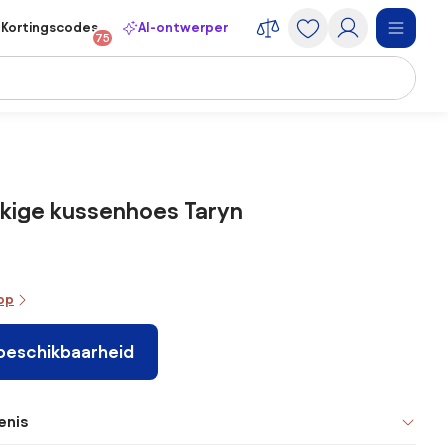
Kortingscodes
AI-ontwerper
75
kige kussenhoes Taryn
oop
 beschikbaarheid
enis