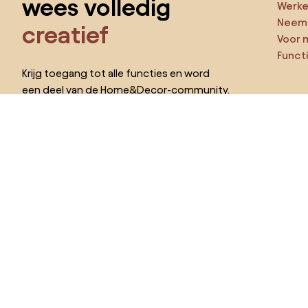
wees volledig
Werken
Neem 
creatief
Voor 
Funct
Krijg toegang tot alle functies en word
een deel van de Home&Decor-community.
Ga ze
Pro
Ik wil alle functies!