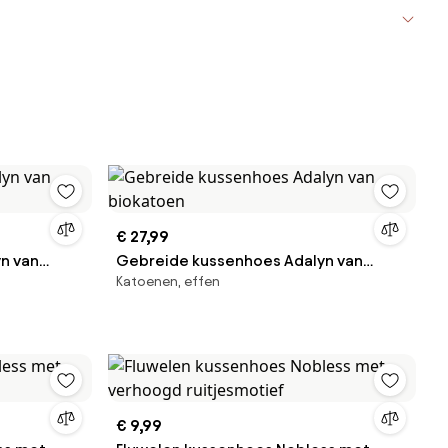
€ 27,99
n van
Gebreide kussenhoes Adalyn van
Katoenen, effen
biokatoen
€ 9,99