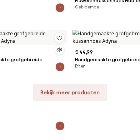
Fluwelen kussenhoes Noble
Gebloemde
verhoogd ruitjesmotief
€ 44,99
kte grofgebreide
Handgemaakte grofgebrei
Effen
s Adyna
kussenhoes Adyna
Bekijk meer producten