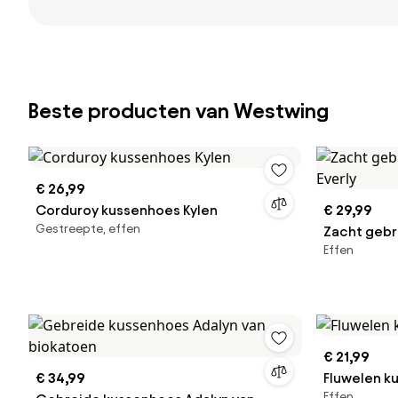
Beste producten van Westwing
€ 26,99
Corduroy kussenhoes Kylen
€ 29,99
Gestreepte, effen
Zacht gebr
Effen
Everly
€ 21,99
€ 34,99
Fluwelen k
Effen