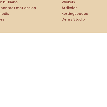
 bij Biano
Winkels
contact met ons op
Artikelen
media
Kortingscodes
ies
Densy Studio
ker op verkenning
ducten
AI-ontwerper