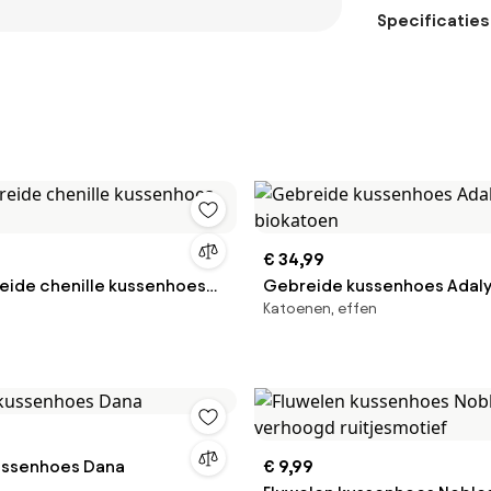
Specificaties
€ 34,99
eide chenille kussenhoes
Gebreide kussenhoes Adaly
Katoenen, effen
biokatoen
ussenhoes Dana
€ 9,99