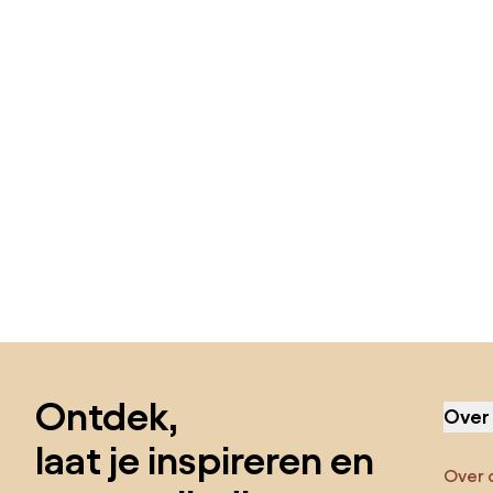
Sla de voettekst over, ga naar het begin van de pagina
Ontdek,
Over
laat je inspireren en
Over 