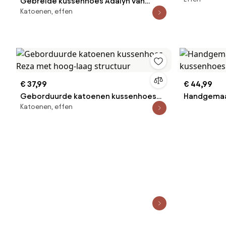
Gebreide kussenhoes Adalyn van
Katoenen, effen
biokatoen
€ 37,99
€ 44,99
Geborduurde katoenen kussenhoes
Handgemaa
Katoenen, effen
Reza met hoog-laag structuur
kussenhoe