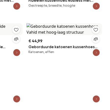
ss met
Fluwelen kussenhoes Nobless met
Gestreepte, breedte, hoogte
verhoogd ruitjesmotief
€ 44,99
de
Geborduurde katoenen kussenhoes
Katoenen, effen
Vahid met hoog-laag structuur