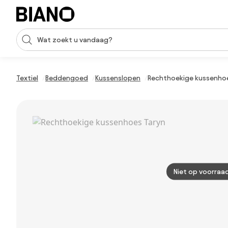
Navigatie overslaan, naar inhoud springen
Zoekopdracht invoeren
Inhoud overslaan, naar voettekst springen
Textiel
Beddengoed
Kussenslopen
Rechthoekige kussenhoe
Niet op voorraa