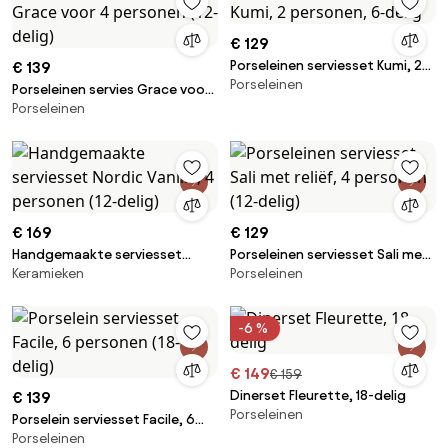
€ 129
Porseleinen serviesset Kumi, 2
€ 139
Porseleinen
personen, 6-delig
Porseleinen servies Grace voor
Porseleinen
4 personen (12-delig)
€ 169
€ 129
Handgemaakte serviesset
Porseleinen serviesset Sali met
Keramieken
Porseleinen
Nordic Vanilla, 4 personen (12-
reliëf, 4 personen (12-delig)
delig)
-6 %
€ 149
€ 159
Dinerset Fleurette, 18-delig
€ 139
Porseleinen
Porselein serviesset Facile, 6
Porseleinen
personen (18-delig)