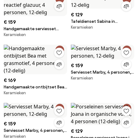
€ 129
Tafeldienset Sabina in
€ 159
Keramieken
bloemvorm, 4 personen, 12-
Handgemaakte serviesset
delig
Keramieken
Danza met reactief glazuur, 4
personen, 12-delig
€ 159
Serviesset Marby, 4 personen,
Keramieken
12-delig
€ 169
Handgemaakte ontbijtset Bea
Keramieken
met grasmotief, 4 personen
(12-delig)
€ 159
Serviesset Marby, 4 personen,
€ 129
Keramieken
12-delig
Porseleinen serviesset Joana in