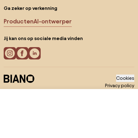
Ga zeker op verkenning
Producten
AI-ontwerper
Jij kan ons op sociale media vinden
Cookies
Privacy policy
Gebruiksvoorwaarden
Kies land
© 2026 Biano B.V.
€ 139
Ga naar