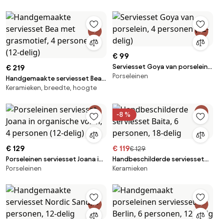
€ 99
Serviesset Goya van porselein,
€ 219
Porseleinen
4 personen (12-delig)
Handgemaakte serviesset Bea
Keramieken, breedte, hoogte
met grasmotief, 4 personen
(12-delig)
-8 %
€ 129
€ 119
€ 129
Porseleinen serviesset Joana in
Handbeschilderde serviesset
Porseleinen
Keramieken
organische vorm, 4 personen
Baita, 6 personen, 18-delig
(12-delig)