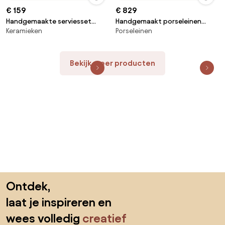
€ 159
€ 829
Handgemaakte serviesset
Handgemaakt porseleinen
Keramieken
Porseleinen
Nordic Sand, 4 personen, 12-
serviesset Berlin, 6 personen,
delig
12-delig
Bekijk meer producten
Sla de voettekst over, ga naar het begin van de pagina
Ontdek,
laat je inspireren en
wees volledig
creatief