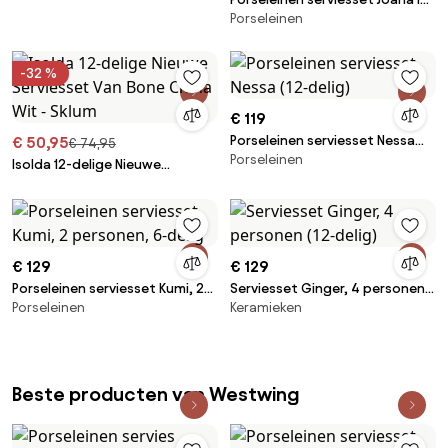
Porseleinen
organische vorm, 4 personen
(12-delig)
-32 %
€ 119
Porseleinen serviesset Nessa
€ 50,95
€ 74,95
Porseleinen
(12-delig)
Isolda 12-delige Nieuwe
Serviesset Van Bone China Wit -
Sklum
€ 129
€ 129
Porseleinen serviesset Kumi, 2
Serviesset Ginger, 4 personen
Porseleinen
Keramieken
personen, 6-delig
(12-delig)
Beste producten van Westwing