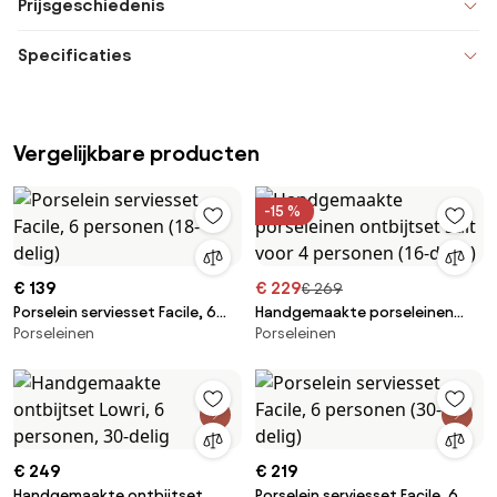
Prijsgeschiedenis
Specificaties
Vergelijkbare producten
-15 %
€ 139
€ 229
€ 269
Porselein serviesset Facile, 6
Handgemaakte porseleinen
Porseleinen
Porseleinen
personen (18-delig)
ontbijtset Salt voor 4
personen (16-delig)
€ 249
€ 219
Handgemaakte ontbijtset
Porselein serviesset Facile, 6