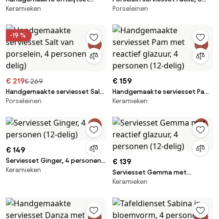
Keramieken
Porseleinen
Lowri, 6 personen, 30-delig
personen (30-delig)
-19 %
€ 219
€ 159
€ 269
Handgemaakte serviesset Salt
Handgemaakte serviesset Pam
Porseleinen
Keramieken
van porselein, 4 personen (12-
met reactief glazuur, 4
delig)
personen (12-delig)
€ 149
Serviesset Ginger, 4 personen
€ 139
Keramieken
(12-delig)
Serviesset Gemma met
Keramieken
reactief glazuur, 4 personen
(12-delig)