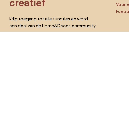
creatief
Voor 
Funct
Krijg toegang tot alle functies en word
een deel van de Home&Decor-community.
Ga ze
Pro
Ik wil alle functies!
Kies land