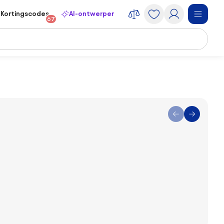
Kortingscodes
AI-ontwerper
67