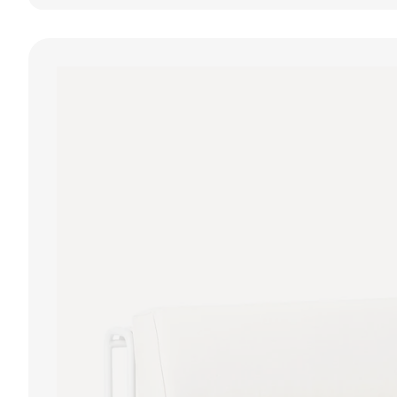
tuinbank Felix -
strekmetaal 2-
Latte/Beige
zits tuinbank -
Antraciet