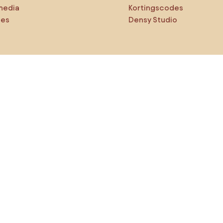
media
Kortingscodes
ies
Densy Studio
ker op verkenning
ducten
AI-ontwerper