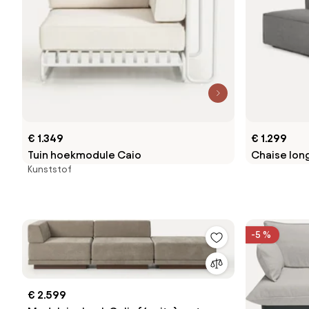
€ 1.349
€ 1.299
Tuin hoekmodule Caio
Chaise lo
Kunststof
-5 %
€ 2.599