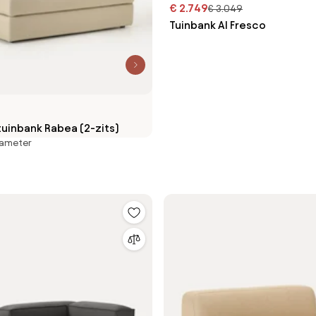
€ 2.749
€ 3.049
Tuinbank Al Fresco
tuinbank Rabea (2-zits)
iameter