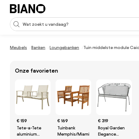
Navigatie overslaan, naar inhoud springen
Zoekopdracht invoeren
Inhoud overslaan, naar voettekst springen
Meubels
Banken
Loungebanken
Tuin middelste module Cai
Onze favorieten
€ 159
€ 169
€ 319
Tete-a-Tete
Tuinbank
Royal Garden
aluminium
Memphis/Miami
Elegance