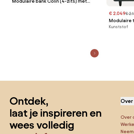
Modulaire bank Colin (4-zits) met
ottoman
€ 2.049
€ 2.
Modulaire t
Kunststof
Sla de voettekst over, ga naar het begin van de pagina
Ontdek,
Over
laat je inspireren en
Over 
wees volledig
Werken
Neem 