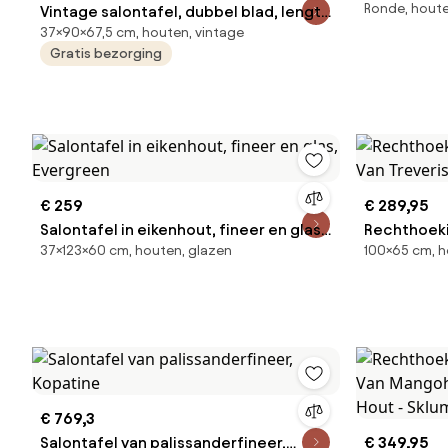
Ronde, houte
Vintage salontafel, dubbel blad, lengte
37×90×67,5 cm, houten, vintage
90 cm, Quilda
Gratis bezorging
€ 259
€ 289,95
Salontafel in eikenhout, fineer en glas,
Rechthoeki
37×123×60 cm, houten, glazen
100×65 cm, h
Evergreen
Van Treveri
€ 769,3
Salontafel van palissanderfineer,
€ 349,95