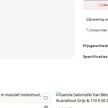
Like
Levering vo
U kunt het
Prijsgeschied
Specificaties