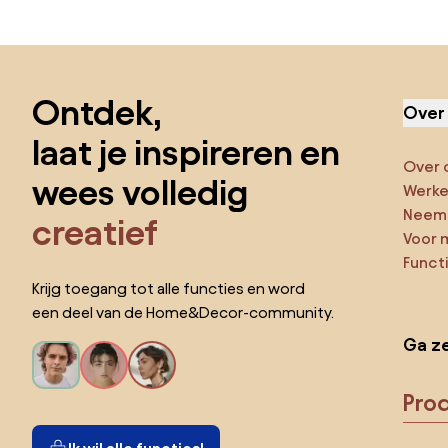
Sla de voettekst over, ga naar het begin van de pagina
Ontdek,
Over
laat je inspireren en
Over 
wees volledig
Werken
Neem 
creatief
Voor 
Funct
Krijg toegang tot alle functies en word
een deel van de Home&Decor-community.
Ga ze
Pro