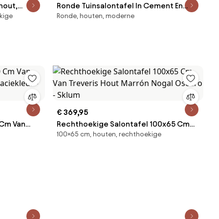
hout,
Ronde Tuinsalontafel In Cement En
kige
Ronde, houten, moderne
Acaciahout Xajul Ø65 Cm - Sklum
€ 369,95
 Cm Van
Rechthoekige Salontafel 100x65 Cm
100×65 cm, houten, rechthoekige
caciekleur
Van Treveris Hout Marrón Nogal Oscuro
- Sklum