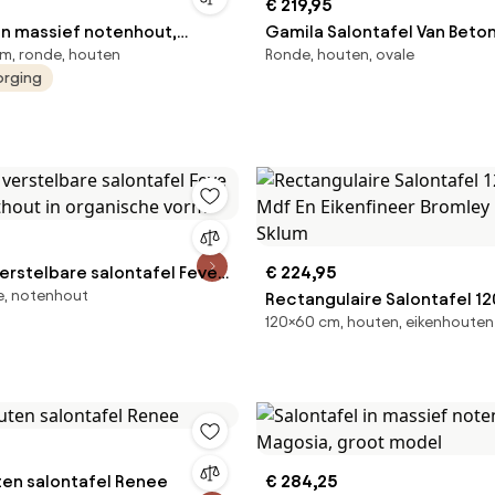
€ 219,95
in massief notenhout,
Gamila Salontafel Van Beton
cm, ronde, houten
Ronde, houten, ovale
Acaciahout Grijs & 110 X 50
orging
erstelbare salontafel Feve
€ 224,95
e, notenhout
thout in organische vorm
Rectangulaire Salontafel 1
120×60 cm, houten, eikenhouten
Mdf En Eikenfineer Bromley 
Sklum
en salontafel Renee
€ 284,25