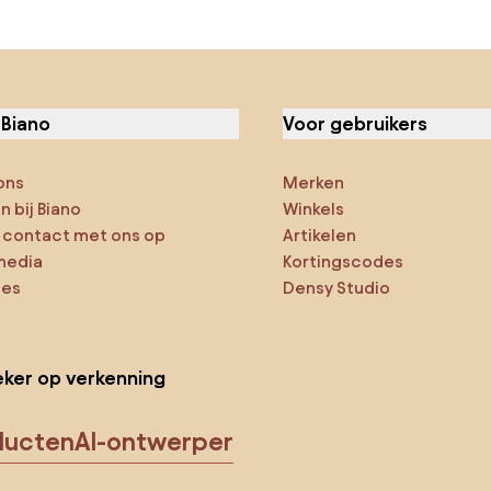
 Biano
Voor gebruikers
ons
Merken
 bij Biano
Winkels
contact met ons op
Artikelen
media
Kortingscodes
ies
Densy Studio
ker op verkenning
ducten
AI-ontwerper