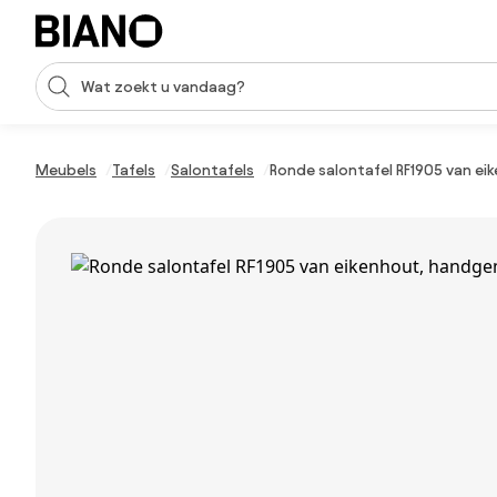
Navigatie overslaan, naar inhoud springen
Zoekopdracht invoeren
Inhoud overslaan, naar voettekst springen
Meubels
Tafels
Salontafels
Ronde salontafel RF1905 van e