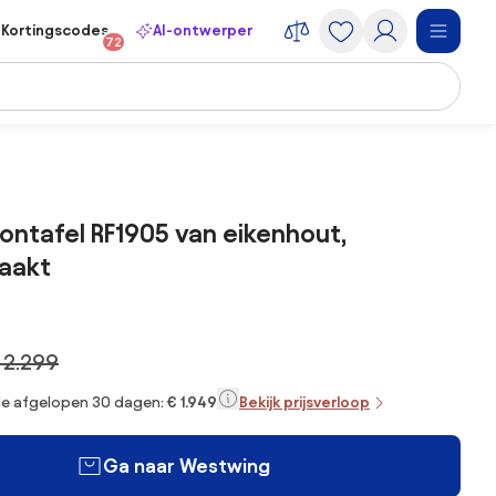
Kortingscodes
AI-ontwerper
72
ontafel RF1905 van eikenhout,
aakt
 2.299
 de afgelopen 30 dagen:
€ 1.949
Bekijk prijsverloop
Ga naar Westwing