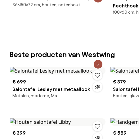
36×150×72 cm, houten, notenhout
Kopatine
Rechthoeki
100×60 cm, h
Van Mangoh
Hout - Skl
Beste producten van Westwing
€ 699
€ 379
Salontafel Lesley met metaallook
Salontafel
Metalen, moderne, Mat
Houten, glaz
€ 399
€ 589