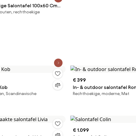
ge Salontafel 100x60 Cm
outen, rechthoekige
out Baty Donker Handvat
um
€ 399
 Kob
In- & outdoor salontafel Ro
en, Scandinavische
Rechthoekige, moderne, Mat
€ 1.099