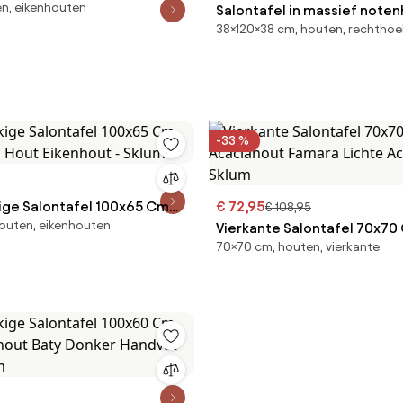
n, eikenhouten
Salontafel in massief noten
38×120×38 cm, houten, rechthoe
Magosia, groot model
-33 %
ge Salontafel 100x65 Cm
€ 72,95
€ 108,95
outen, eikenhouten
s Hout Eikenhout - Sklum
Vierkante Salontafel 70x70
70×70 cm, houten, vierkante
Acaciahout Famara Lichte A
- Sklum