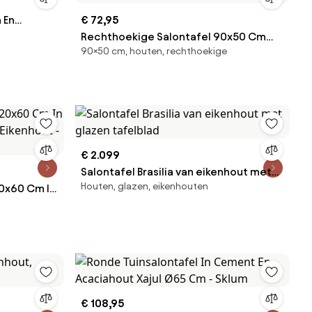
 En
€ 72,95
 Cm - Sklum
Rechthoekige Salontafel 90x50 Cm
90×50 cm, houten, rechthoekige
Van Acaciahout Kaela Donker
Acaciabruin - Sklum
€ 2.099
Salontafel Brasilia van eikenhout met
Houten, glazen, eikenhouten
20x60 Cm In
glazen tafelblad
Eikenhout -
€ 108,95