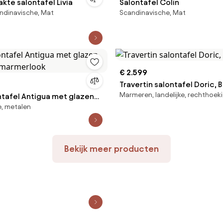
te salontafel Livia
Salontafel Colin
ndinavische, Mat
Scandinavische, Mat
€ 2.599
Travertin salontafel Doric, 
Marmeren, landelijke, rechthoek
ntafel Antigua met glazen
e, metalen
in marmerlook
Bekijk meer producten