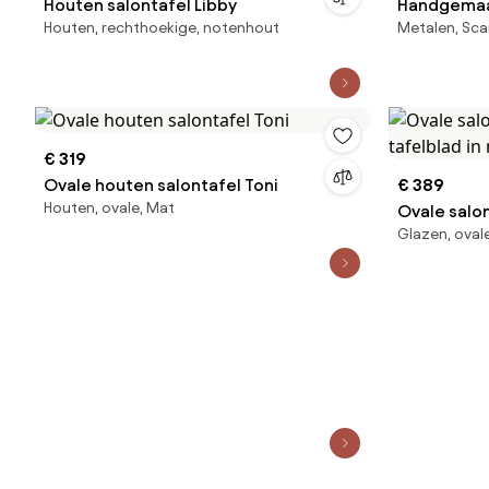
Houten salontafel Libby
Handgemaak
Houten, rechthoekige, notenhout
Metalen, Sca
€ 319
Ovale houten salontafel Toni
€ 389
Houten, ovale, Mat
Ovale salo
Glazen, oval
tafelblad 