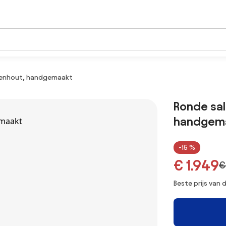
ikenhout, handgemaakt
Ronde sal
handgem
-15 %
€ 1.949
€
Beste prijs van