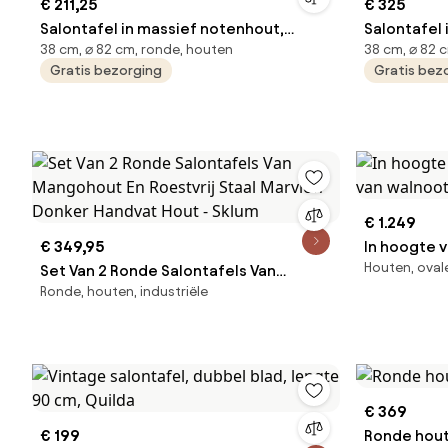
€ 211,25
€ 325
Salontafel in massief notenhout,
Salontafel 
38 cm, ⌀ 82 cm, ronde, houten
38 cm, ⌀ 82 
Pokhara
Pokhara
Gratis bezorging
Gratis bez
€ 1.249
€ 349,95
In hoogte v
Houten, oval
Set Van 2 Ronde Salontafels Van
van walnoo
Ronde, houten, industriële
Mangohout En Roestvrij Staal Marvion
Donker Handvat Hout - Sklum
€ 369
€ 199
Ronde hout