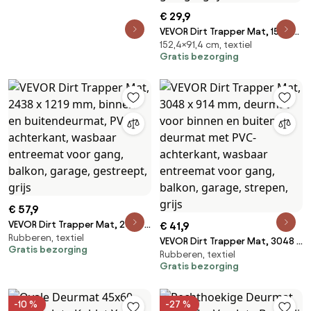
€ 29,9
VEVOR Dirt Trapper Mat, 1524 x
152,4×91,4 cm, textiel
914 mm, binnen- en
Gratis bezorging
buitendeurmat, PVC-
achterkant, wasbaar
entreemat voor hal, entree,
keuken, balkon, garage, grijs
€ 57,9
VEVOR Dirt Trapper Mat, 2438 x
€ 41,9
Rubberen, textiel
1219 mm, binnen- en
VEVOR Dirt Trapper Mat, 3048 x
Gratis bezorging
buitendeurmat, PVC-
Rubberen, textiel
914 mm, deurmat voor binnen
achterkant, wasbaar
Gratis bezorging
en buiten, deurmat met PVC-
entreemat voor gang, balkon,
achterkant, wasbaar
garage, gestreept, grijs
entreemat voor gang, balkon,
-10 %
-27 %
garage, strepen, grijs