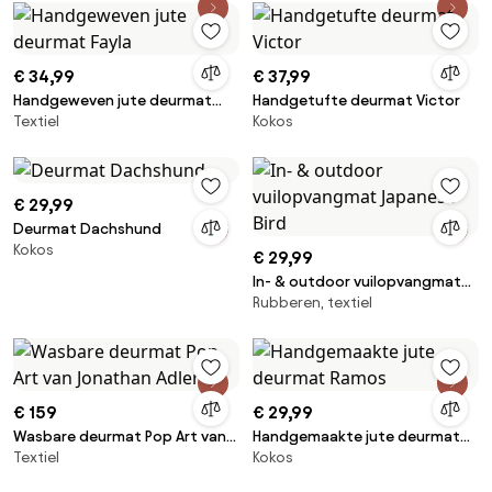
€ 34,99
€ 37,99
Handgeweven jute deurmat
Handgetufte deurmat Victor
Textiel
Kokos
Fayla
€ 29,99
Deurmat Dachshund
Kokos
€ 29,99
In- & outdoor vuilopvangmat
Rubberen, textiel
Japanese Bird
€ 159
€ 29,99
Wasbare deurmat Pop Art van
Handgemaakte jute deurmat
Textiel
Kokos
Jonathan Adler
Ramos