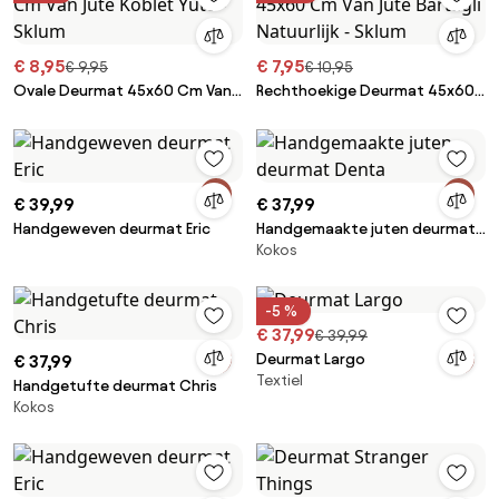
€ 8,95
€ 7,95
€ 9,95
€ 10,95
Ovale Deurmat 45x60 Cm Van
Rechthoekige Deurmat 45x60
Jute Koblet Yute - Sklum
Cm Van Jute Bartagli Natuurlijk -
Sklum
€ 39,99
€ 37,99
Handgeweven deurmat Eric
Handgemaakte juten deurmat
Kokos
Denta
-5 %
€ 37,99
€ 39,99
Deurmat Largo
€ 37,99
Textiel
Handgetufte deurmat Chris
Kokos