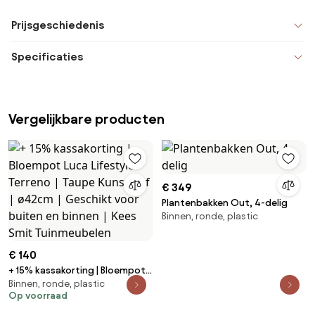
Prijsgeschiedenis
Specificaties
Vergelijkbare producten
€ 349
Plantenbakken Out, 4-delig
Binnen, ronde, plastic
€ 140
+ 15% kassakorting | Bloempot
Binnen, ronde, plastic
Luca Lifestyle Terreno | Taupe
Op voorraad
Kunststof | ø42cm | Geschikt
voor buiten en binnen | Kees