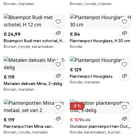
Binnen, metalen
Binnen, ronde, stenen
metaal, 2-delig
dolomiet
€ 24,99
€ 84
Bloempot Rudi met schotel, H
Plantenpot Hourglass, H 30 cm
Binnen, ronde, keramieken
Ronde
12 cm
€ 129
Plantenpot Hourglass
€ 119
Ronde, metalen
Metalen deksels Mina, 2-delig
Binnen, metalen
-8 %
€ 119
€ 109
€ 119
Plantenpotten Mina van
Outdoor plantenpotten Out,
Binnen, ronde, metalen
Ronde, keramieken, buiten
metaal, set van 2
3-delig