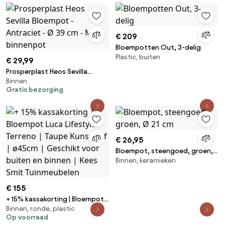
Smit Tuinmeubelen
€ 209
Bloempotten Out, 3-delig
Plastic, buiten
€ 29,99
Prosperplast Heos Sevilla
Binnen
Bloempot - Antraciet - Ø 39 cm
Gratis bezorging
- Met binnenpot
€ 26,95
Bloempot, steengoed, groen,
Binnen, keramieken
Ø 21 cm
€ 155
+ 15% kassakorting | Bloempot
Binnen, ronde, plastic
Luca Lifestyle Terreno | Taupe
Op voorraad
Kunststof | ø45cm | Geschikt