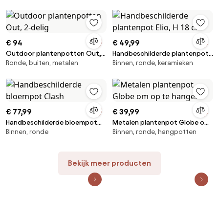
€ 94
€ 49,99
Outdoor plantenpotten Out,
Handbeschilderde plantenpot
Ronde, buiten, metalen
Binnen, ronde, keramieken
2-delig
Elio, H 18 cm
€ 77,99
€ 39,99
Handbeschilderde bloempot
Metalen plantenpot Globe om
Binnen, ronde
Binnen, ronde, hangpotten
Clash
op te hangen
Bekijk meer producten