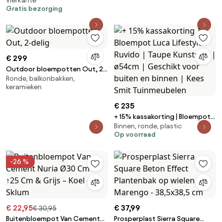
Vierkante
Bloempot op pootjes -
Gratis bezorging
Antraciet - 29x29 cm - Met
waterinzet
€ 299
Outdoor bloempotten Out, 2-
Ronde, balkonbakken,
delig
keramieken
€ 235
+ 15% kassakorting | Bloempot
Binnen, ronde, plastic
Luca Lifestyle Ruvido | Taupe
Op voorraad
Kunststof | ø54cm | Geschikt
voor buiten en binnen | Kees
Smit Tuinmeubelen
-26 %
€ 22,95
€ 37,99
€ 30,95
Buitenbloempot Van Cement
Prosperplast Sierra Square