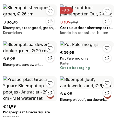
voor buiten en binnen | Kees
Smit Tuinmeubelen
-8 %
€ 36,95
€ 109
€ 119
Bloempot, steengoed, groen,
Grote outdoor plantenpotten
Keramieken
Ronde, balkonbakken, buiten
Ø 26 cm
Out, 2-delig
€ 39,95
Pot Palermo grijs
€ 8,95
Buiten
Bloempot, aardewerk,
Gratis bezorging
donkergroen, Ø 20 cm
€ 4,95
Bloempot 'Juul', aardewerk,
zand, Ø 9,5 cm
€ 11,99
Prosperplast Gracia Square