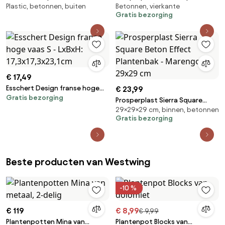
Plastic, betonnen, buiten
Betonnen, vierkante
Nuria Ø30 Cm - ↑25 Cm & Grijs
Beton Effect Plantenbak op
Gratis bezorging
– Koel - Sklum
wielen - Marengo - 38,5x38,5
cm
€ 17,49
Esschert Design franse hoge
€ 23,99
Gratis bezorging
vaas S - LxBxH: 17,3x17,3x23,1cm
Prosperplast Sierra Square
29×29×29 cm, binnen, betonnen
Beton Effect Plantenbak -
Gratis bezorging
Marengo - 29x29 cm
Beste producten van Westwing
-10 %
€ 119
€ 8,99
€ 9,99
Plantenpotten Mina van
Plantenpot Blocks van