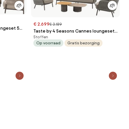
€ 2.699
€ 3.189
ungeset 5
Taste by 4 Seasons Cannes loungeset
ons
Stoffen
5-delig - terre
Op voorraad
Gratis bezorging