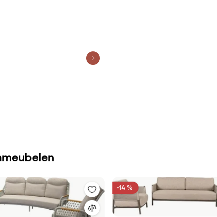
inmeubelen
-14 %