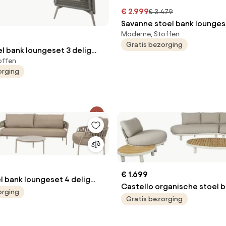
€ 2.999
€ 3.479
Savanne stoel bank loungese
Moderne, Stoffen
terre 4 Seasons Outdoor
Gratis bezorging
l bank loungeset 3 delig
offen
 latte rope
orging
€ 1.699
l bank loungeset 4 delig
Castello organische stoel 
 Taste 4SO
orging
loungeset 5 delig latte zan
Gratis bezorging