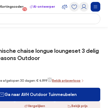
Kortingscodes
AI-ontwerper
72
nische chaise longue loungeset 3 delig
Seasons Outdoor
 de afgelopen 30 dagen:
€ 4.199
Bekijk prijsverloop
Ga naar AVH Outdoor Tuinmeubelen
Vergelijken
Bekijk prijs