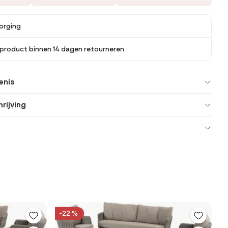
orging
 product binnen 14 dagen retourneren
enis
rijving
-22 %