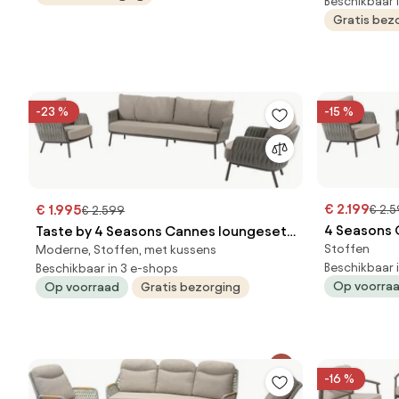
antraciet 
Beschikbaar 
Gratis bez
-23 %
-15 %
€ 2.199
€ 1.995
€ 2.
€ 2.599
4 Seasons 
Taste by 4 Seasons Cannes loungeset
Stoffen
Moderne, Stoffen, met kussens
terre
terre SALE Loungeset bruin
Beschikbaar 
Beschikbaar in 3 e-shops
weerbestendig
Op voorra
Op voorraad
Gratis bezorging
-16 %