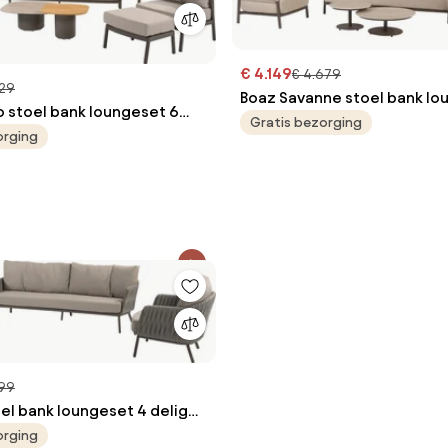
€ 4.149
€ 4.679
629
Boaz Savanne stoel bank lo
o stoel bank loungeset 6
delig keramiek terre 4 Seas
Gratis bezorging
 Taste 4SO
orging
Outdoor
799
el bank loungeset 4 delig
rre Taste 4SO
orging