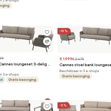
Taste 4SO
in 2 e-shops
orging
-19 %
599
€ 1.999
€ 2.475
Cannes loungeset 3-delig -
Cannes stoel bank loungese
organic terre Taste 4SO
Beschikbaar in 3 e-shops
in 3 e-shops
Gratis bezorging
ad
Gratis bezorging
-11 %