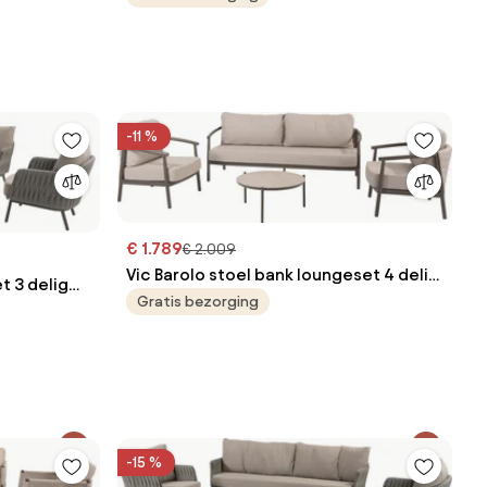
-11 %
€ 1.789
€ 2.009
Vic Barolo stoel bank loungeset 4 delig
t 3 delig
keramiek terre Taste 4SO
Gratis bezorging
-15 %