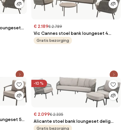
€ 2.189
€ 2.789
loungeset 5
Vic Cannes stoel bank loungeset 4
SO
delig organic terre Taste 4SO
Gratis bezorging
-10 %
€ 2.099
€ 2.335
oungeset 5
Alicante stoel bank loungeset delig
4SO
antraciet Taste 4SO
Gratis bezorging