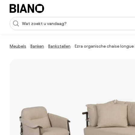
Navigatie overslaan, naar inhoud springen
Zoekopdracht invoeren
Inhoud overslaan, naar voettekst springen
Meubels
Banken
Bankstellen
Ezra organische chaise longue