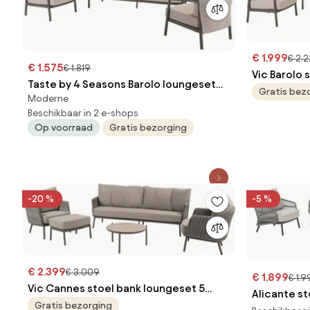
€ 1.999
€ 2.
€ 1.575
€ 1.819
Vic Barolo 
Taste by 4 Seasons Barolo loungeset
keramiek t
Gratis bez
Moderne
terre Loungeset bruin weerbestendig
Beschikbaar in 2 e-shops
Op voorraad
Gratis bezorging
-20 %
-5 %
€ 2.399
€ 3.009
€ 1.899
€ 1.
Vic Cannes stoel bank loungeset 5
Alicante st
delig organic terre Taste 4SO
Gratis bezorging