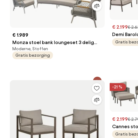
€ 2.199
€ 2.
Demi Barol
€ 1.989
delig terre
Monza stoel bank loungeset 3 delig
Gratis bez
Moderne, Stoffen
verstelbaar latte rope
Gratis bezorging
-21 %
€ 2.199
€ 2.
Cannes sto
organic te
Gratis bez