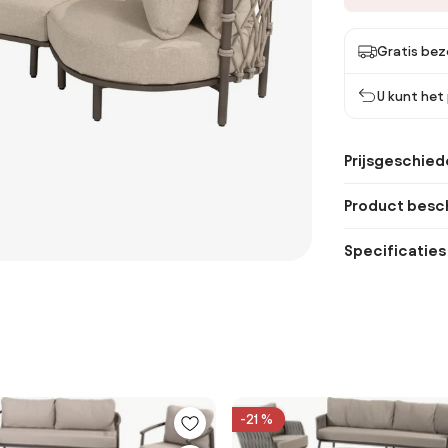
Gratis bez
U kunt het
Prijsgeschied
Product besch
Specificaties
-21 %