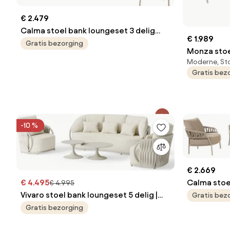
€ 2.479
Calma stoel bank loungeset 3 delig
€ 1.989
rope latte Taste 4SO
Gratis bezorging
Monza stoe
Moderne, St
verstelbaar
Gratis bez
-10 %
€ 2.669
€ 4.495
Calma stoe
€ 4.995
Vivaro stoel bank loungeset 5 delig |
rope latte
Gratis bez
Camel sand | clouded rope | Pebble
Gratis bezorging
desert Bouclé