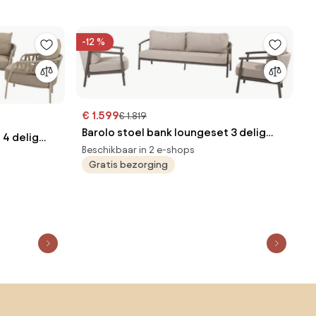
-12 %
€ 1.599
€ 1.819
Barolo stoel bank loungeset 3 delig
 4 delig
terre Taste 4SO
Beschikbaar in 2 e-shops
Gratis bezorging