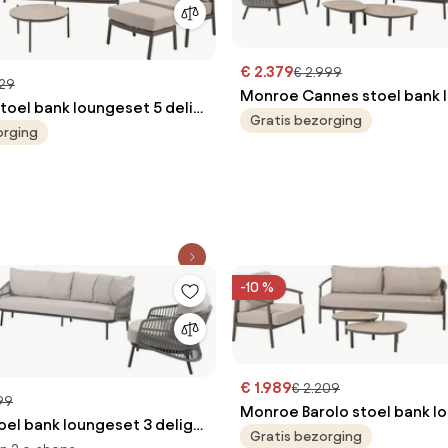
€ 2.379
€ 2.999
229
Monroe Cannes stoel bank 
stoel bank loungeset 5 delig
delig organic terre Taste 4
Gratis bezorging
erre Taste 4SO
orging
-10 %
€ 1.989
€ 2.209
999
Monroe Barolo stoel bank l
oel bank loungeset 3 delig
delig keramiek terre Taste 
Gratis bezorging