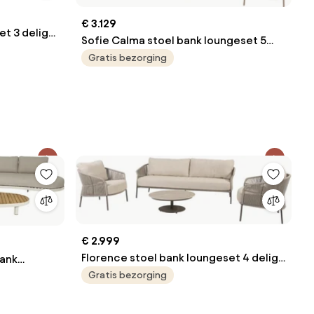
€ 3.129
t 3 delig
Sofie Calma stoel bank loungeset 5
delig keramiek latte Taste 4SO
Gratis bezorging
€ 2.999
Florence stoel bank loungeset 4 delig
bank
terre Taste 4SO
Gratis bezorging
d aluminium