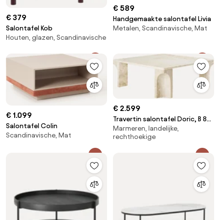
€ 589
€ 379
Handgemaakte salontafel Livia
Salontafel Kob
Metalen, Scandinavische, Mat
Houten, glazen, Scandinavische
€ 2.599
€ 1.099
Travertin salontafel Doric, B 80
Salontafel Colin
Marmeren, landelijke,
cm
Scandinavische, Mat
rechthoekige