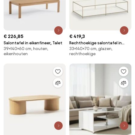
€ 226,85
€ 419,3
Salontafel in eikenfineer, Talet
Rechthoekige salontafel in
39×140×60 cm, houten,
33×140×70 cm, glazen,
gehard glas Sybil
eikenhouten
rechthoekige