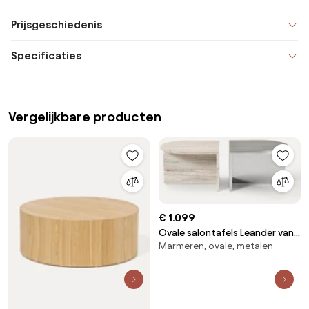
Prijsgeschiedenis
Specificaties
Vergelijkbare producten
€ 1.099
Ovale salontafels Leander van
Marmeren, ovale, metalen
metaal en marmer, 2-delig