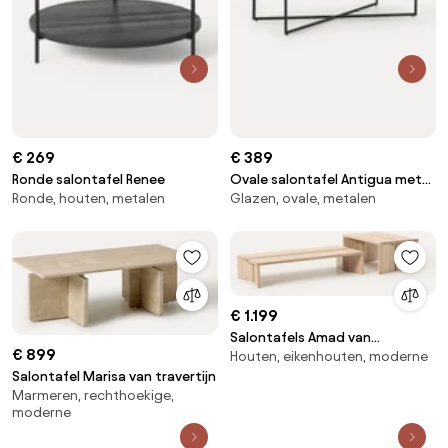
€ 269
€ 389
Ronde salontafel Renee
Ovale salontafel Antigua met
Ronde, houten, metalen
Glazen, ovale, metalen
glazen tafelblad in marmerlook
€ 1.199
Salontafels Amad van
€ 899
Houten, eikenhouten, moderne
eikenhout, 2-delig
Salontafel Marisa van travertijn
Marmeren, rechthoekige,
moderne