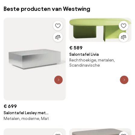
Beste producten van Westwing
€ 589
Salontafel Livia
Rechthoekige, metalen,
Scandinavische
€ 699
Salontafel Lesley met
Metalen, moderne, Mat
metaallook