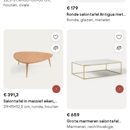
28,3-37,4×130-150×50 cm,
houten, ovale
€ 179
Ronde salontafel Antigua met
Ronde, glazen, metalen
glazen tafelblad in marmerlook
€ 391,3
Salontafel in massief eiken,
39×111×112,5 cm, ronde, houten
groot model, THÉOLEINE
€ 659
Grote marmeren salontafel
Marmeren, rechthoekige,
Alys