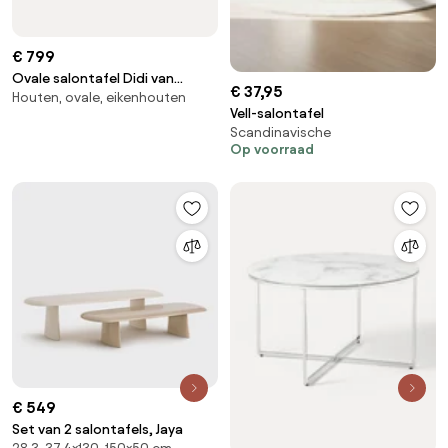
€ 799
Ovale salontafel Didi van
€ 37,95
Houten, ovale, eikenhouten
eikenhout
Vell-salontafel
Scandinavische
Op voorraad
€ 549
Set van 2 salontafels, Jaya