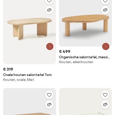
€ 499
Organische salontafel, massief
Houten, eikenhouten
eiken, lengte 120 cm, RODI
€ 319
Ovale houten salontafel Toni
Houten, ovale, Mat