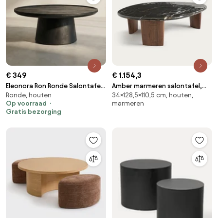
€ 349
€ 1.154,3
Eleonora Ron Ronde Salontafel
Amber marmeren salontafel,
Ronde, houten
34×128,5×110,5 cm, houten,
Zwart Mangohout 80 Cm - 80 X
Guimel
Op voorraad
marmeren
80cm.
Gratis bezorging