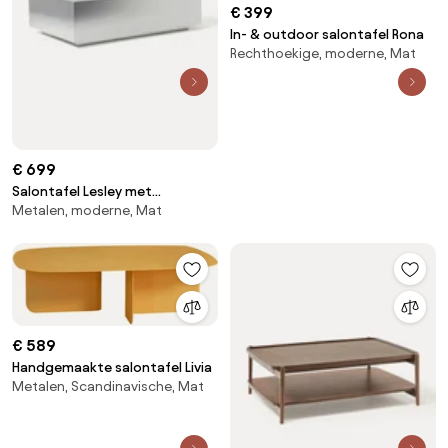
€ 399
In- & outdoor salontafel Rona
Rechthoekige, moderne, Mat
€ 699
Salontafel Lesley met
Metalen, moderne, Mat
metaallook
€ 589
Handgemaakte salontafel Livia
Metalen, Scandinavische, Mat