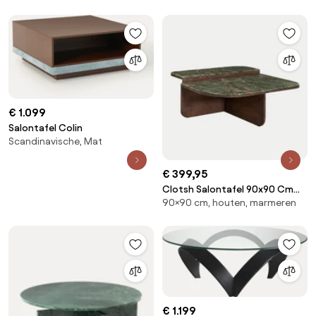
€ 1.099
Salontafel Colin
Scandinavische, Mat
€ 399,95
Clotsh Salontafel 90x90 Cm
90×90 cm, houten, marmeren
Van Natuursteen En Mangohout
Groen Marmer Forest - Sklum
€ 1.199