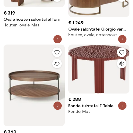
€ 319
Ovale houten salontafel Toni
€ 1.249
Houten, ovale, Mat
Ovale salontafel Giorgio van
Houten, ovale, notenhout
walnoothout
€ 288
Ronde tuintafel T-Table
Ronde, Mat
€ 369