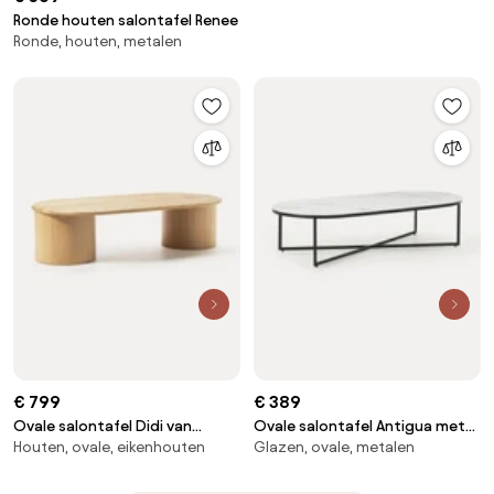
Ronde houten salontafel Renee
Ronde, houten, metalen
€ 799
€ 389
Ovale salontafel Didi van
Ovale salontafel Antigua met
Houten, ovale, eikenhouten
Glazen, ovale, metalen
eikenhout
glazen tafelblad in marmerlook