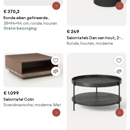
€ 370,3
Ronde eiken gefineerde
38×94×94 cm, ronde, houten
salontafel met 2 poefs, JEN
Gratis bezorging
€ 249
Salontafels Dan van hout, 2-
Ronde, houten, moderne
delig
€ 1.099
Salontafel Colin
Scandinavische, moderne, Mat