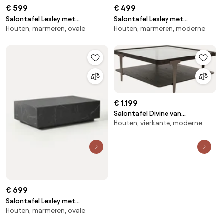
€ 599
€ 499
Salontafel Lesley met
Salontafel Lesley met
Houten, marmeren, ovale
Houten, marmeren, moderne
marmerlook
marmerlook
€ 1.199
Salontafel Divine van
Houten, vierkante, moderne
essenhout
€ 699
Salontafel Lesley met
Houten, marmeren, ovale
marmerlook