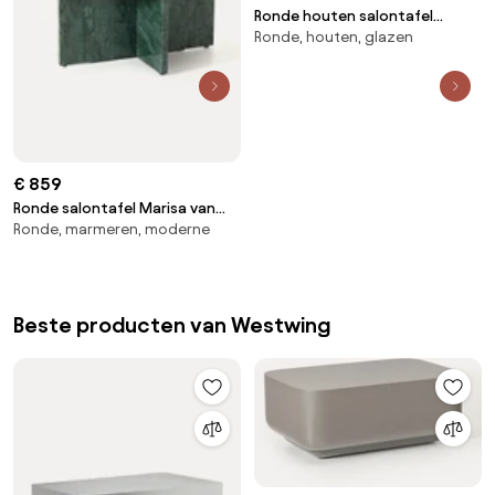
Ronde houten salontafel
Ronde, houten, glazen
Soquel met glazen tafelblad
€ 859
Ronde salontafel Marisa van
Ronde, marmeren, moderne
marmer
Beste producten van Westwing