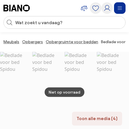
Navigatie overslaan, naar inhoud springen
Zoekopdracht invoeren
Inhoud overslaan, naar voettekst springen
Meubels
Opbergers
Opbergruimte voor bedden
Bedlade voor 
Niet op voorraad
Toon alle media (4)