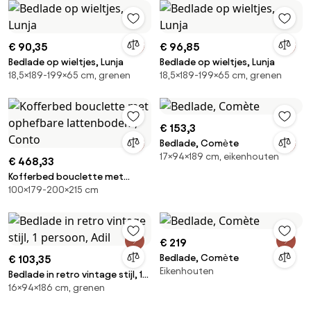
€ 90,35
€ 96,85
Bedlade op wieltjes, Lunja
Bedlade op wieltjes, Lunja
18,5×189-199×65 cm, grenen
18,5×189-199×65 cm, grenen
€ 153,3
Bedlade, Comète
17×94×189 cm, eikenhouten
€ 468,33
Kofferbed bouclette met
100×179-200×215 cm
ophefbare lattenbodem,
Conto
€ 219
Bedlade, Comète
€ 103,35
Eikenhouten
Bedlade in retro vintage stijl, 1
16×94×186 cm, grenen
persoon, Adil