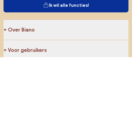
Ik wil alle functies!
Over Biano
Voor gebruikers
Voor winkels
Ga zeker op verkenning
Producten
AI-ontwerper
Jij kan ons op sociale media vinden