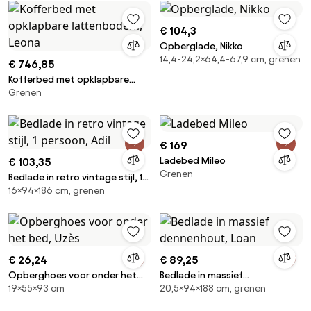
€ 104,3
Opberglade, Nikko
14,4-24,2×64,4-67,9 cm, grenen
€ 746,85
Kofferbed met opklapbare
Grenen
lattenbodem, Leona
€ 169
Ladebed Mileo
€ 103,35
Grenen
Bedlade in retro vintage stijl, 1
16×94×186 cm, grenen
persoon, Adil
€ 26,24
€ 89,25
Opberghoes voor onder het
Bedlade in massief
19×55×93 cm
20,5×94×188 cm, grenen
bed, Uzès
dennenhout, Loan