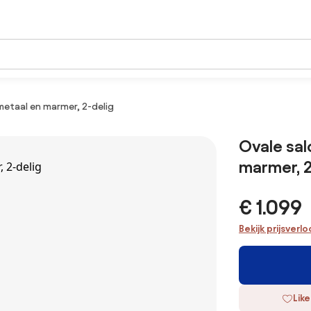
metaal en marmer, 2-delig
Ovale sal
marmer, 2
€ 1.099
Bekijk prijsverl
Like