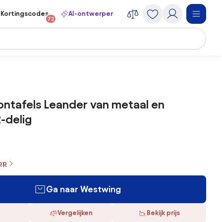
Kortingscodes
AI-ontwerper
72
ontafels Leander van metaal en
-delig
oop
Ga naar Westwing
Vergelijken
Bekijk prijs