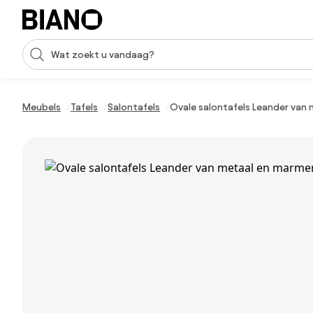
Navigatie overslaan, naar inhoud springen
Zoekopdracht invoeren
Inhoud overslaan, naar voettekst springen
Meubels
Tafels
Salontafels
Ovale salontafels Leander van 