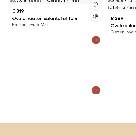
€ 319
Ovale houten salontafel Toni
€ 389
Houten, ovale, Mat
Ovale salo
Glazen, oval
tafelblad 
Sla de voettekst over, ga naar het begin van de pagina