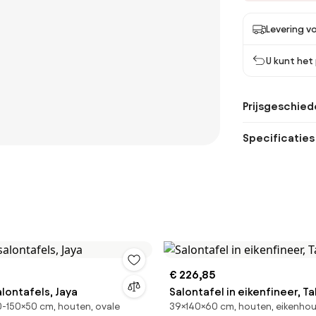
Levering v
U kunt het
Prijsgeschied
Specificaties
€ 226,85
alontafels, Jaya
Salontafel in eikenfineer, Ta
0-150×50 cm, houten, ovale
39×140×60 cm, houten, eikenho