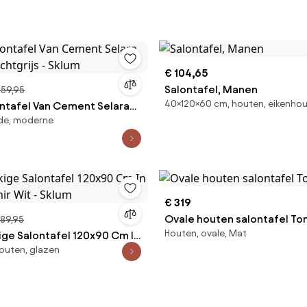
€ 104,65
Salontafel, Manen
559,95
40×120×60 cm, houten, eikenho
ntafel Van Cement Selara
nde, moderne
chtgrijs - Sklum
€ 319
Ovale houten salontafel Ton
489,95
Houten, ovale, Mat
ge Salontafel 120x90 Cm In
outen, glazen
ir Wit - Sklum