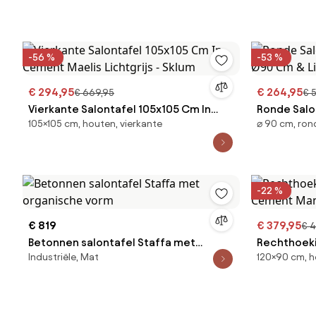
-56 %
-53 %
€ 294,95
€ 264,95
€ 669,95
€ 
Vierkante Salontafel 105x105 Cm In
Ronde Salo
105×105 cm, houten, vierkante
⌀ 90 cm, ro
Cement Maelis Lichtgrijs - Sklum
Ø90 Cm & Li
-22 %
€ 819
€ 379,95
€ 
Betonnen salontafel Staffa met
Rechthoeki
Industriële, Mat
120×90 cm, h
organische vorm
Cement Man