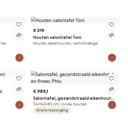
€ 319
Houten salontafel Toni
uten
Houten, eikenhouten, rechthoekige
i
€ 989,1
Salontafel, gezandstraald eikenhout
34×140×83 cm, ronde, houten
en fineer, Phlu
Gratis bezorging