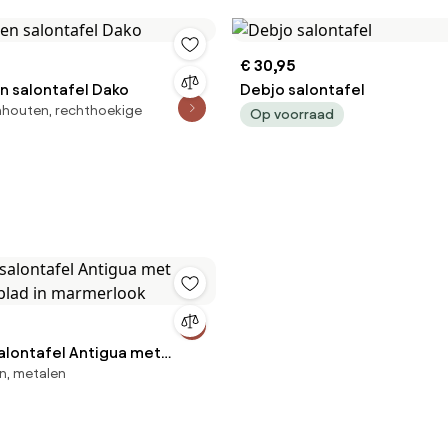
€ 30,95
n salontafel Dako
Debjo salontafel
nhouten, rechthoekige
Op voorraad
alontafel Antigua met
n, metalen
elblad in marmerlook