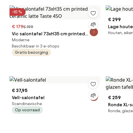
-10 %
€ 299
€ 179
Lage houte
€ 199
Houten, eike
Vic salontafel 73xH35 cm printed
Moderne
ceramic latte Taste 4SO
Beschikbaar in 3 e-shops
Gratis bezorging
€ 37,95
Vell-salontafel
€ 259
Scandinavische
Ronde XL-s
Op voorraad
Ronde, glaze
glazen taf