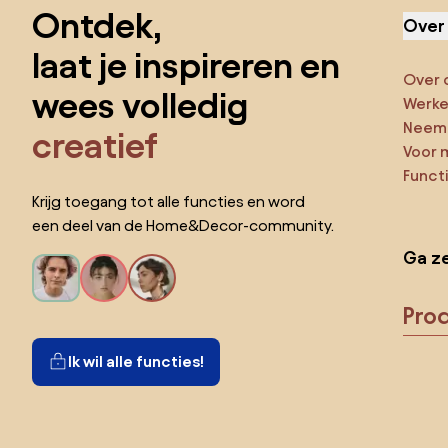
Ontdek,
Over
laat je inspireren en
Over 
wees volledig
Werken
Neem 
creatief
Voor 
Funct
Krijg toegang tot alle functies en word
een deel van de Home&Decor-community.
Ga ze
Pro
Ik wil alle functies!