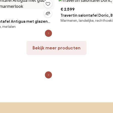
€ 2.599
Travertin salontafel Doric, 
Marmeren, landelijke, rechthoek
ntafel Antigua met glazen
e, metalen
in marmerlook
Bekijk meer producten