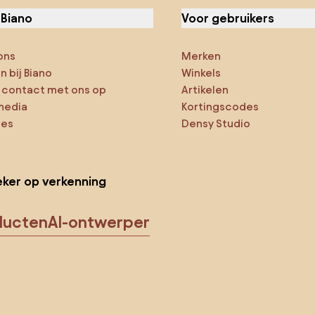
 Biano
Voor gebruikers
ons
Merken
 bij Biano
Winkels
contact met ons op
Artikelen
media
Kortingscodes
ies
Densy Studio
ker op verkenning
ducten
AI-ontwerper