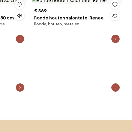
€ 369
B 80 cm
Ronde houten salontafel Renee
ige
Ronde, houten, metalen