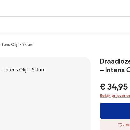
tens Olijf - Sklum
Draadloze
– Intens O
€ 34,95
Bekijk prijsverl
Like