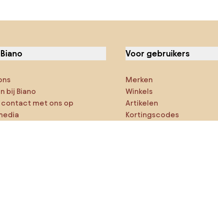
 Biano
Voor gebruikers
ons
Merken
 bij Biano
Winkels
contact met ons op
Artikelen
media
Kortingscodes
ies
Densy Studio
ker op verkenning
ducten
AI-ontwerper