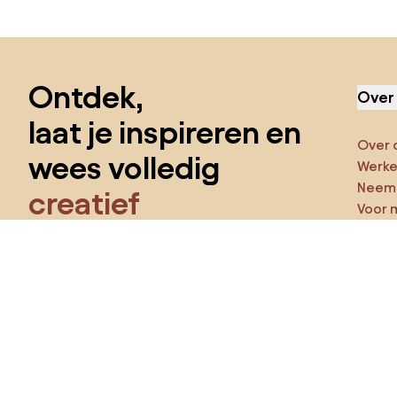
Sla de voettekst over, ga naar het begin van de pagina
Ontdek,
Over
laat je inspireren en
Over 
wees volledig
Werken
Neem 
creatief
Voor 
Funct
Krijg toegang tot alle functies en word
een deel van de Home&Decor-community.
Ga ze
Pro
Ik wil alle functies!