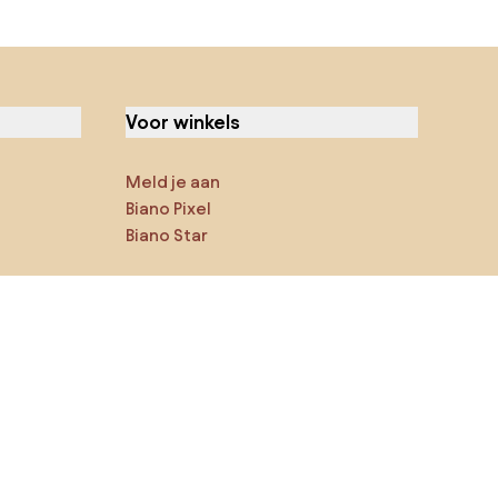
Voor winkels
Meld je aan
Biano Pixel
Biano Star
Jij kan ons op sociale media
vinden