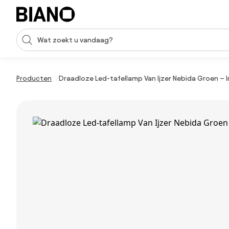
Navigatie overslaan, naar inhoud springen
Zoekopdracht invoeren
Inhoud overslaan, naar voettekst springen
Producten
Draadloze Led-tafellamp Van Ijzer Nebida Groen – In