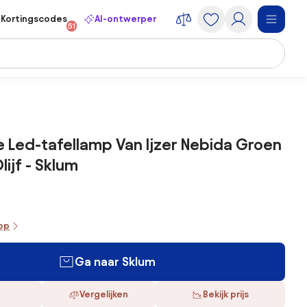
Kortingscodes
AI-ontwerper
51
 Led-tafellamp Van Ijzer Nebida Groen
lijf - Sklum
oop
Ga naar Sklum
Vergelijken
Bekijk prijs