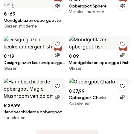
Opbergpot Sphere
Metalen, moderne
€ 169
Mondgeblazen opbergpotten
Glazen, moderne
Multi, 3-delig
€ 119
€ 89
Design glazen keukenopberger
Mondgeblazen opbergpot Fish
Glazen
Glazen
Fish
€ 37,99
Opbergpot Charlo
Porseleinen
€ 29,99
Handbeschilderde opbergpot
Porseleinen
Magic Mushroom van dolomiet