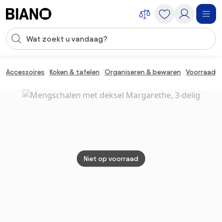
Navigatie overslaan, naar inhoud springen
Zoekopdracht invoeren
Inhoud overslaan, naar voettekst springen
Accessoires
Koken & tafelen
Organiseren & bewaren
Voorraadp
Niet op voorraad