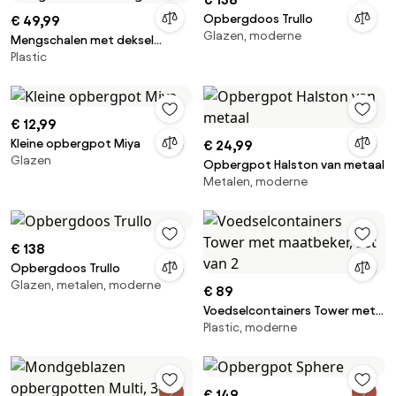
Opbergdoos Trullo
€ 49,99
Glazen, moderne
Mengschalen met deksel
Plastic
Margarethe, 3-delig
€ 12,99
Kleine opbergpot Miya
€ 24,99
Glazen
Opbergpot Halston van metaal
Metalen, moderne
€ 138
Opbergdoos Trullo
Glazen, metalen, moderne
€ 89
Voedselcontainers Tower met
Plastic, moderne
maatbeker, set van 2
€ 149