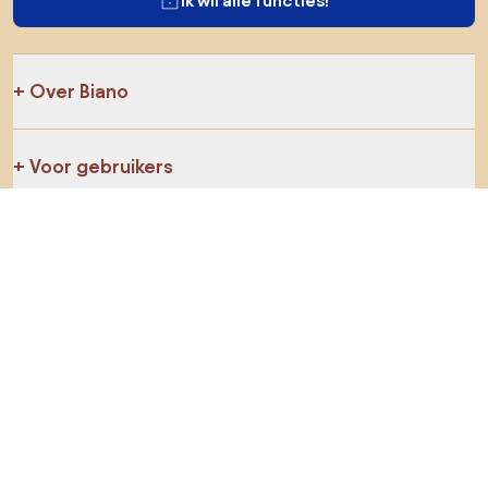
Ik wil alle functies!
Over Biano
Voor gebruikers
Voor winkels
Ga zeker op verkenning
Producten
AI-ontwerper
Jij kan ons op sociale media vinden