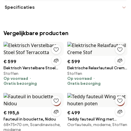
Specificaties
Vergelijkbare producten
€ 599
€ 599
Elektrisch Verstelbare Stoel
Elektrische Relaxfauteuil Creme
Stoffen
Stoffen
Stof Terracotta
Stof
Op voorraad
Op voorraad
Gratis bezorging
Gratis bezorging
€ 195,6
€ 499
Fauteuil in bouclette, Nidou
Teddy fauteuil Wing met
68×75×70 cm, Scandinavische,
Oorfauteuils, moderne, Stoffen
houten poten
moderne