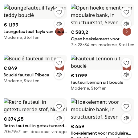
€ 1.199
Loungefauteuil Tayla van teddy
€ 583,2
Moderne, Stoffen
bouclé
Open hoekelement voor
71×128×84 cm, moderne, Stoffen
modulaire bank, in
structuurstof, Seven
€ 849
Bouclé fauteuil Tribeca
€ 1.099
Moderne, Stoffen
Fauteuil Lennon uit bouclé
Moderne, Stoffen
€ 374,25
Retro fauteuil in getextureerde
€ 659
70×79×71 cm, draaibaar, vintage
stof, Nolami
Hoekelement voor modulaire