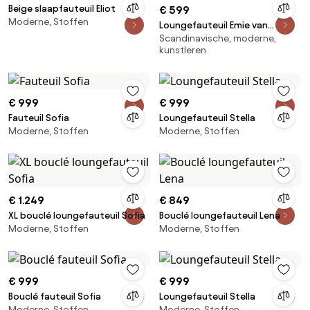
Beige slaapfauteuil Eliot
€ 599
Moderne, Stoffen
Loungefauteuil Emie van
Scandinavische, moderne,
imitatieleer
kunstleren
€ 999
€ 999
Fauteuil Sofia
Loungefauteuil Stella
Moderne, Stoffen
Moderne, Stoffen
€ 1.249
€ 849
XL bouclé loungefauteuil Sofia
Bouclé loungefauteuil Lena
Moderne, Stoffen
Moderne, Stoffen
€ 999
€ 999
Bouclé fauteuil Sofia
Loungefauteuil Stella
Moderne, Stoffen
Moderne, Stoffen