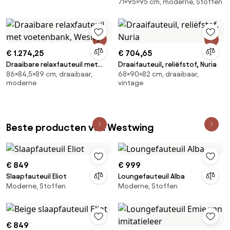
71×95×95 cm, moderne, Stoffen
bank, in structuurstof, Seven
€ 1.274,25
€ 704,65
Draaibare relaxfauteuil met
Draaifauteuil, reliëfstof, Nuria
86×84,5×89 cm, draaibaar,
68×90×82 cm, draaibaar,
voetenbank, Wesley
moderne
vintage
Beste producten van Westwing
€ 849
€ 999
Slaapfauteuil Eliot
Loungefauteuil Alba
Moderne, Stoffen
Moderne, Stoffen
€ 849