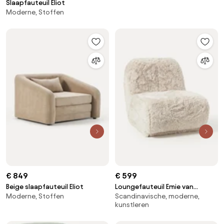
Slaapfauteuil Eliot
Moderne, Stoffen
€ 849
€ 599
Beige slaapfauteuil Eliot
Loungefauteuil Emie van
Moderne, Stoffen
Scandinavische, moderne,
imitatieleer
kunstleren