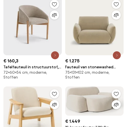
€ 160,3
€ 1.275
Tafelfauteuil in structuurstof,
Fauteuil van stonewashed
72×60×54 cm, moderne,
75×131×102 cm, moderne,
Beca
fluweel, SPOGANO
Stoffen
Stoffen
€ 1.449