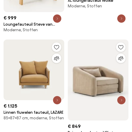
XL loungefauteuil Wolke
Moderne, Stoffen
€ 999
Loungefauteuil Steve van
Moderne, Stoffen
eikenhout
€ 1.125
Linnen fluwelen fauteuil, LAZARE
85×87×87 cm, moderne, Stoffen
€ 849