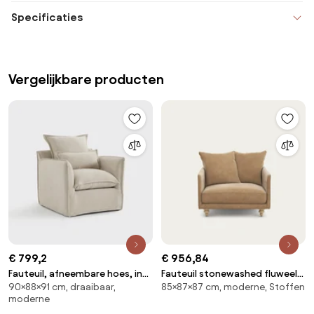
Specificaties
Vergelijkbare producten
€ 799,2
€ 956,84
Fauteuil, afneembare hoes, in
Fauteuil stonewashed fluweel,
90×88×91 cm, draaibaar,
85×87×87 cm, moderne, Stoffen
gemêleerd polyester, ODNA
Lazare
moderne