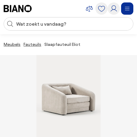
Navigatie overslaan, naar inhoud springen
Zoekopdracht invoeren
Inhoud overslaan, naar voettekst springen
Meubels
Fauteuils
Slaapfauteuil Eliot