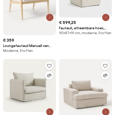
€ 599,25
Fauteuil, afneembare hoes,
90×87×91 cm, moderne, Stoffen
polyester, Odna
€ 359
Loungefauteuil Manuell van
Moderne, Stoffen
rubberhout