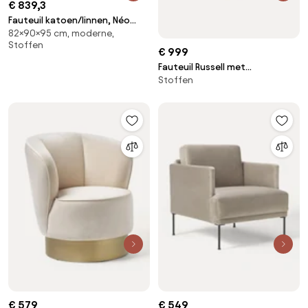
€ 839,3
Fauteuil katoen/linnen, Néo
82×90×95 cm, moderne,
Chiquito
Stoffen
€ 999
Fauteuil Russell met
Stoffen
afneembare hoezen
€ 579
€ 549