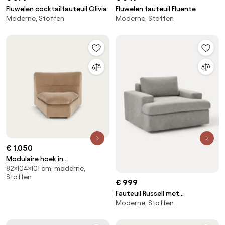
Fluwelen cocktailfauteuil Olivia
Fluwelen fauteuil Fluente
Moderne, Stoffen
Moderne, Stoffen
€ 1.050
Modulaire hoek in
82×104×101 cm, moderne,
stonewashed fluweel, GIULIANO
Stoffen
€ 999
Fauteuil Russell met
Moderne, Stoffen
afneembare hoezen