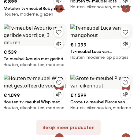
Houten tv-meubel Ross
€ 899
Houten, eikenhouten, moderne
Metalen tv-meubel Robyn met
Houten, moderne, glazen
glazen front
€ 1.099
Tv-meubel Luca van
€ 539
Houten, moderne, op pootjes
mangohout
Tv-meubel Avourio met geribde
Houten, eikenhouten, moderne
voorzijde, 3 deuren
€ 1.099
€ 1.599
Houten tv-meubel Wisp met
Grote tv-meubel Pierce van
Houten, eikenhouten, moderne
Houten, eikenhouten, moderne
gestoffeerde voorkant
eikenhout
Bekijk meer producten