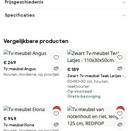
Prijsgeschiedenis
Specificaties
Vergelijkbare producten
€ 249
Tv-meubel Angus
€ 189
Houten, moderne, op pootjes
Zwart Tv-meubel Teak Latjes -
50×110×30 cm, houten,
110x30x50cm.
teakhouten
Op voorraad
Gratis bezorging
€ 949
Tv-meubel Elona
Houten, moderne, op pootjes