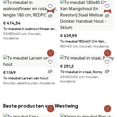
€ 474,54
Tv-meubel in walnootfineer en
53×180×40 cm, houten,
rotanriet, lengte 180 cm,
€ 639,95
moderne
REDPOP
Tv-meubel 180x40 Cm Van
180×40 cm, houten, moderne
Mangohout En Roestvrij Staal
Melisand Donker Handvat Hout
- Sklum
€ 251,3
TV-meubel in staal, Romy
€ 1.149
45×140×40 cm, houten,
Tv-meubel Larsen van hout
moderne
Houten, eikenhouten, moderne
Beste producten van Westwing