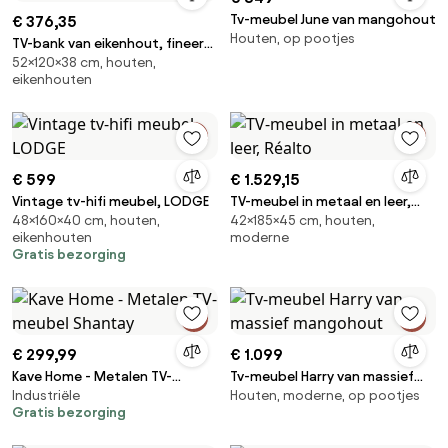
Tv-meubel June van mangohout
€ 376,35
Houten, op pootjes
TV-bank van eikenhout, fineer
52×120×38 cm, houten,
en riet, 2 deuren, Waska
eikenhouten
€ 599
€ 1.529,15
Vintage tv-hifi meubel, LODGE
TV-meubel in metaal en leer,
48×160×40 cm, houten,
42×185×45 cm, houten,
Réalto
eikenhouten
moderne
Gratis bezorging
€ 299,99
€ 1.099
Kave Home - Metalen TV-
Tv-meubel Harry van massief
Industriële
Houten, moderne, op pootjes
meubel Shantay
mangohout
Gratis bezorging