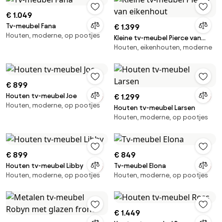
€ 1.049
Tv-meubel Fana
€ 1.399
Houten, moderne, op pootjes
Kleine tv-meubel Pierce van
Houten, eikenhouten, moderne
eikenhout
€ 899
Houten tv-meubel Joe
€ 1.299
Houten, moderne, op pootjes
Houten tv-meubel Larsen
Houten, moderne, op pootjes
€ 899
€ 849
Houten tv-meubel Libby
Tv-meubel Elona
Houten, moderne, op pootjes
Houten, moderne, op pootjes
€ 1.449