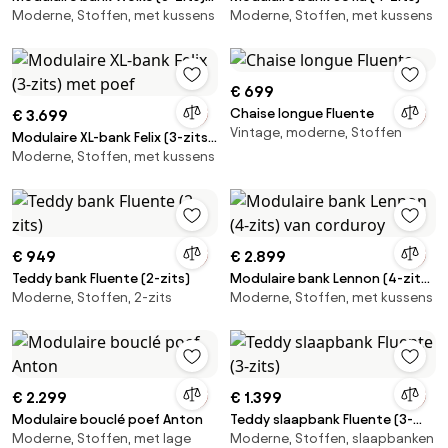
Moderne, Stoffen, met kussens
Moderne, Stoffen, met kussens
van teddy-bouclé
€ 699
Chaise longue Fluente
€ 3.699
Vintage, moderne, Stoffen
Modulaire XL-bank Felix (3-zits)
Moderne, Stoffen, met kussens
met poef
€ 949
€ 2.899
Teddy bank Fluente (2-zits)
Modulaire bank Lennon (4-zits)
Moderne, Stoffen, 2-zits
Moderne, Stoffen, met kussens
van corduroy
€ 2.299
€ 1.399
Modulaire bouclé poef Anton
Teddy slaapbank Fluente (3-
Moderne, Stoffen, met lage
Moderne, Stoffen, slaapbanken
zits)