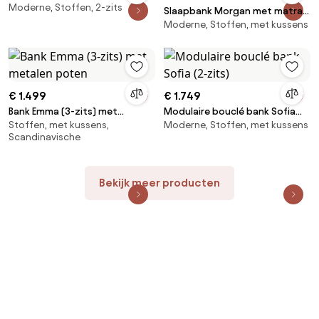
Moderne, Stoffen, 2-zits
Slaapbank Morgan met matras
Moderne, Stoffen, met kussens
(2-zits)
€ 1.499
€ 1.749
Bank Emma (3-zits) met
Modulaire bouclé bank Sofia
Stoffen, met kussens,
Moderne, Stoffen, met kussens
metalen poten
(2-zits)
Scandinavische
Bekijk meer producten