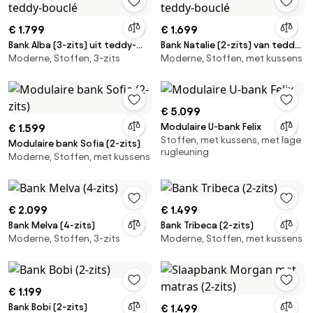
€ 1.799
€ 1.699
Bank Alba (3-zits) uit teddy-
Bank Natalie (2-zits) van teddy-
Moderne, Stoffen, 3-zits
Moderne, Stoffen, met kussens
bouclé
bouclé
€ 5.099
Modulaire U-bank Felix
€ 1.599
Stoffen, met kussens, met lage
Modulaire bank Sofia (2-zits)
rugleuning
Moderne, Stoffen, met kussens
€ 2.099
€ 1.499
Bank Melva (4-zits)
Bank Tribeca (2-zits)
Moderne, Stoffen, 3-zits
Moderne, Stoffen, met kussens
€ 1.199
Bank Bobi (2-zits)
€ 1.499