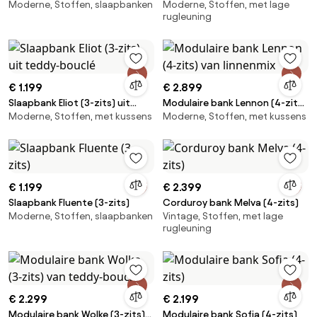
Moderne, Stoffen, slaapbanken
Moderne, Stoffen, met lage
van bouclé
rugleuning
€ 1.199
€ 2.899
Slaapbank Eliot (3-zits) uit
Modulaire bank Lennon (4-zits)
Moderne, Stoffen, met kussens
Moderne, Stoffen, met kussens
teddy-bouclé
van linnenmix
€ 1.199
€ 2.399
Slaapbank Fluente (3-zits)
Corduroy bank Melva (4-zits)
Moderne, Stoffen, slaapbanken
Vintage, Stoffen, met lage
rugleuning
€ 2.299
€ 2.199
Modulaire bank Wolke (3-zits)
Modulaire bank Sofia (4-zits)