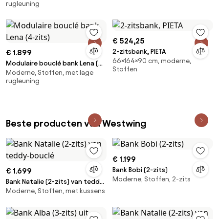
rugleuning
€ 524,25
2-zitsbank, PIETA
€ 1.899
66×164×90 cm, moderne,
Modulaire bouclé bank Lena (4-
Stoffen
Moderne, Stoffen, met lage
zits)
rugleuning
Beste producten van Westwing
€ 1.199
Bank Bobi (2-zits)
€ 1.699
Moderne, Stoffen, 2-zits
Bank Natalie (2-zits) van teddy-
Moderne, Stoffen, met kussens
bouclé