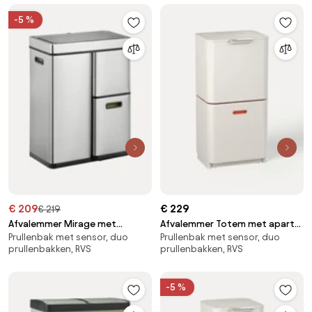
-5 %
€ 209
€ 229
€ 219
Afvalemmer Mirage met
Afvalemmer Totem met aparte
Prullenbak met sensor, duo
Prullenbak met sensor, duo
sensorfunctie, 30 L + 2x 15 L
recycling unit, in verschillende
prullenbakken, RVS
prullenbakken, RVS
formaten
-5 %