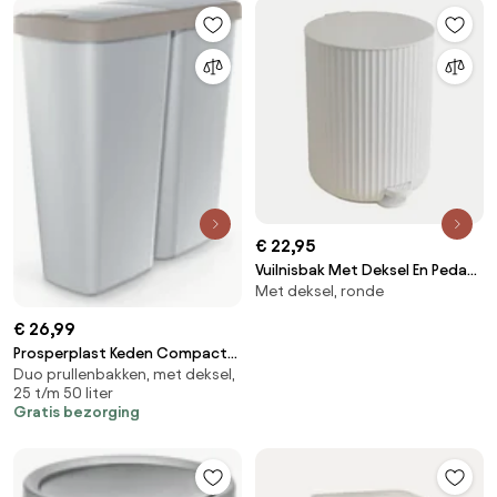
€ 22,95
Vuilnisbak Met Deksel En Pedaal
Met deksel, ronde
Vernon Wit - Sklum
€ 26,99
Prosperplast Keden Compacta
Duo prullenbakken, met deksel,
Q Duo Vuilnisbak -
25 t/m 50 liter
Lichtbruin/Zwart - 50 Liter -
Gratis bezorging
Dubbel deksel