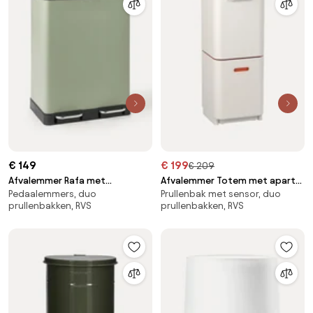
€ 149
€ 199
€ 209
Afvalemmer Rafa met
Afvalemmer Totem met aparte
Pedaalemmers, duo
Prullenbak met sensor, duo
pedaalfunctie, 2 x 30 L
recycling unit, in verschillende
prullenbakken, RVS
prullenbakken, RVS
formaten