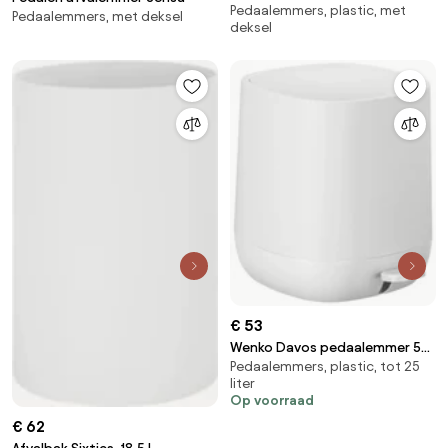
Pedaalemmers, plastic, met
pedaalfunctie
Pedaalemmers, met deksel
deksel
€ 53
Wenko Davos pedaalemmer 5
Pedaalemmers, plastic, tot 25
liter wit mat
liter
Op voorraad
€ 62