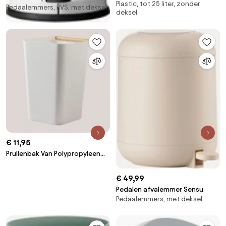
Plastic, tot 25 liter, zonder
Pedaalemmers, RVS, met deksel
pedaalfunctie
deksel
€ 11,95
Prullenbak Van Polypropyleen
Doria Wit - Sklum
€ 49,99
Pedalen afvalemmer Sensu
Pedaalemmers, met deksel