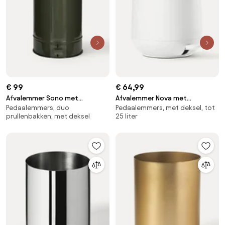
€ 99
€ 64,99
Afvalemmer Sono met
Afvalemmer Nova met
Pedaalemmers, duo
Pedaalemmers, met deksel, tot
pedaalfunctie, 24 L
softmotion deksel, 5 L
prullenbakken, met deksel
25 liter