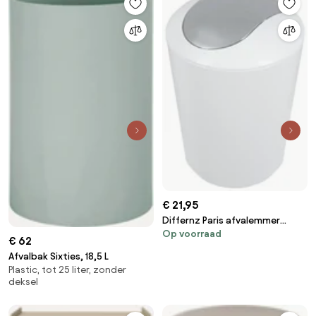
€ 21,95
Differnz Paris afvalemmer
Op voorraad
swing wit
€ 62
Afvalbak Sixties, 18,5 L
Plastic, tot 25 liter, zonder
deksel