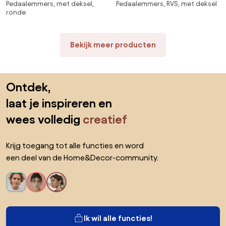
Pedaalemmers, met deksel,
Pedaalemmers, RVS, met deksel
softmotion deksel
pedaalfunctie, 30 L
ronde
Bekijk meer producten
Sla de voettekst over, ga naar het begin van de pagina
Ontdek,
laat je inspireren en
wees volledig
creatief
Krijg toegang tot alle functies en word
een deel van de Home&Decor-community.
Ik wil alle functies!