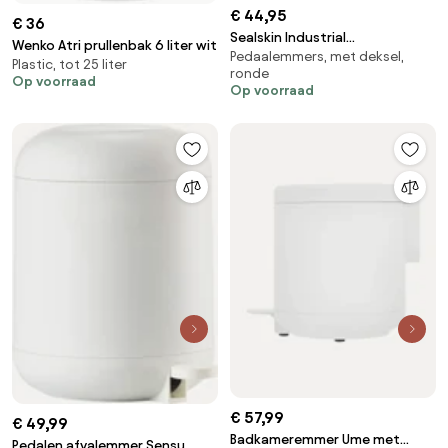
€ 44,95
€ 36
Sealskin Industrial
Wenko Atri prullenbak 6 liter wit
Pedaalemmers, met deksel,
pedaalemmer wit
Plastic, tot 25 liter
ronde
Op voorraad
Op voorraad
€ 57,99
€ 49,99
Badkameremmer Ume met
Pedalen afvalemmer Sensu