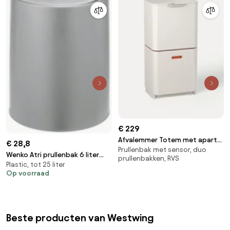
€ 229
Afvalemmer Totem met aparte
€ 28,8
Prullenbak met sensor, duo
recycling unit, in verschillende
Wenko Atri prullenbak 6 liter
prullenbakken, RVS
formaten
Plastic, tot 25 liter
grijs
Op voorraad
Beste producten van Westwing