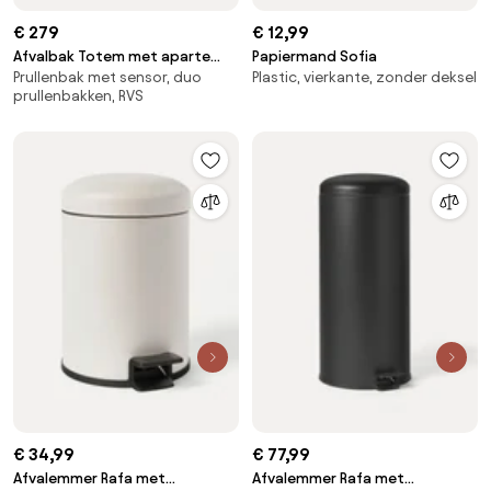
€ 279
€ 12,99
Afvalbak Totem met aparte
Papiermand Sofia
Prullenbak met sensor, duo
Plastic, vierkante, zonder deksel
recycling unit, 2 x 30 L
prullenbakken, RVS
€ 34,99
€ 77,99
Afvalemmer Rafa met
Afvalemmer Rafa met