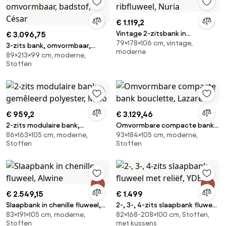
€ 1.119,2
Vintage 2-zitsbank in
€ 3.096,75
79×178×106 cm, vintage,
ribfluweel, Nuria
3-zits bank, omvormbaar,
moderne
89×213×99 cm, moderne,
badstof, César
Stoffen
€ 959,2
€ 3.129,46
2-zits modulaire bank,
Omvormbare compacte bank
86×163×105 cm, moderne,
93×184×105 cm, moderne,
gemêleerd polyester, Malo
bouclette, Lazare
Stoffen
Stoffen
€ 2.549,15
€ 1.499
Slaapbank in chenille fluweel,
2-, 3-, 4-zits slaapbank fluweel
83×191×105 cm, moderne,
82×168-208×100 cm, Stoffen,
Alwine
met reliëf, YDE
Stoffen
met kussens