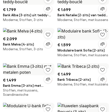
€ 1.799
€ 1.699
Bank Alba (3-zits) uit teddy-
Bank Natalie (2-zits) van teddy-
Moderne, Stoffen, 3-zits
Moderne, Stoffen, met kussens
bouclé
bouclé
€ 2.099
Bank Melva (4-zits)
€ 1.599
Moderne, Stoffen, 3-zits
Modulaire bank Sofia (2-zits)
Moderne, Stoffen, met kussens
€ 1.499
Bank Tribeca (2-zits)
€ 1.499
Moderne, Stoffen, met kussens
Bank Emma (3-zits) met
Stoffen, met kussens,
metalen poten
Scandinavische