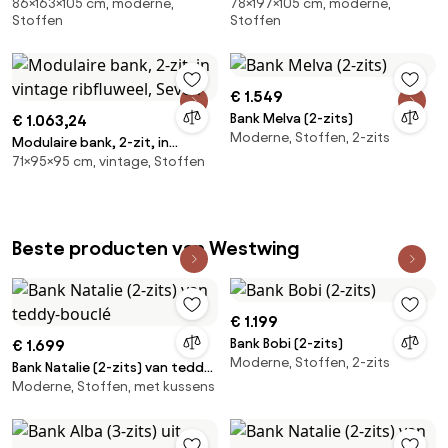
86×163×105 cm, moderne,
78×197×105 cm, moderne,
polyester, Malo
gevlekt canvas, Skander
Stoffen
Stoffen
€ 1.549
Bank Melva (2-zits)
€ 1.063,24
Moderne, Stoffen, 2-zits
Modulaire bank, 2-zit, in
71×95×95 cm, vintage, Stoffen
vintage ribfluweel, Seven
Beste producten van Westwing
€ 1.199
Bank Bobi (2-zits)
€ 1.699
Moderne, Stoffen, 2-zits
Bank Natalie (2-zits) van teddy-
Moderne, Stoffen, met kussens
bouclé