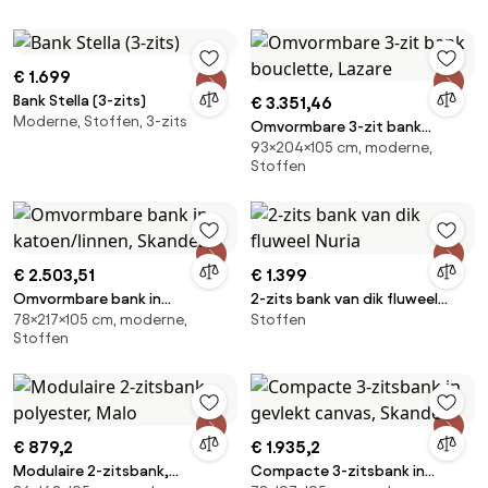
€ 1.699
Bank Stella (3-zits)
€ 3.351,46
Moderne, Stoffen, 3-zits
Omvormbare 3-zit bank
93×204×105 cm, moderne,
bouclette, Lazare
Stoffen
€ 2.503,51
€ 1.399
Omvormbare bank in
2-zits bank van dik fluweel
78×217×105 cm, moderne,
Stoffen
katoen/linnen, Skander
Nuria
Stoffen
€ 879,2
€ 1.935,2
Modulaire 2-zitsbank,
Compacte 3-zitsbank in