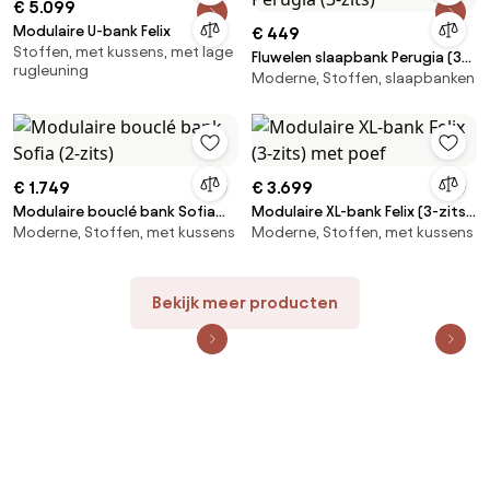
€ 5.099
Modulaire U-bank Felix
€ 449
Stoffen, met kussens, met lage
Fluwelen slaapbank Perugia (3-
rugleuning
Moderne, Stoffen, slaapbanken
zits)
€ 1.749
€ 3.699
Modulaire bouclé bank Sofia
Modulaire XL-bank Felix (3-zits)
Moderne, Stoffen, met kussens
Moderne, Stoffen, met kussens
(2-zits)
met poef
Bekijk meer producten