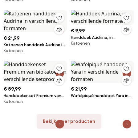
verschillende setgroottes
verschillende setgroottes
€ 9,99
Handdoek Audrina, in
€ 21,99
Katoenen
verschillende formaten
Katoenen handdoek Audrina in
Katoenen
verschillende formaten
€ 59,99
€ 21,99
Handdoekenset Premium van
Wafelpiqué handdoek Yara in
Katoenen
biokatoen, in verschillende
verschillende formaten
setgroottes
Bekijk meer producten