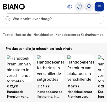
Navigatie overslaan, naar inhoud springen
Zoekopdracht invoeren
Inhoud overslaan, naar voettekst springen
Textiel
Badtextiel
Handdoeken
Handdoekenset Katharina met ho
Producten die je misschien leuk vindt
€ 12,99
€ 64,99
€ 59,99
€ 21,
Handdoek
Handdoekenset
Handdoekenset
Kato
Premium van
Katharina, in
Premium van
hand
biokatoen in
verschillende
biokatoen, in
Audri
verschillende
setgroottes
verschillende
versc