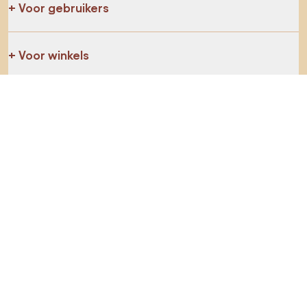
Voor gebruikers
Voor winkels
Ga zeker op verkenning
Producten
AI-ontwerper
Jij kan ons op sociale media vinden
Cookies
Privacy policy
Gebruiksvoorwaarden
Kies land