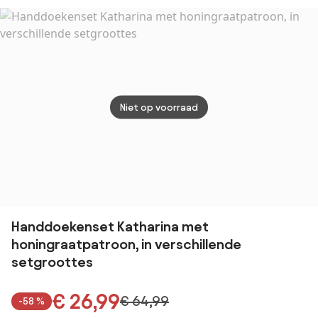
formaten
setgroottes
form
Niet op voorraad
Handdoekenset Katharina met
honingraatpatroon, in verschillende
setgroottes
€ 26,99
€ 64,99
-58 %