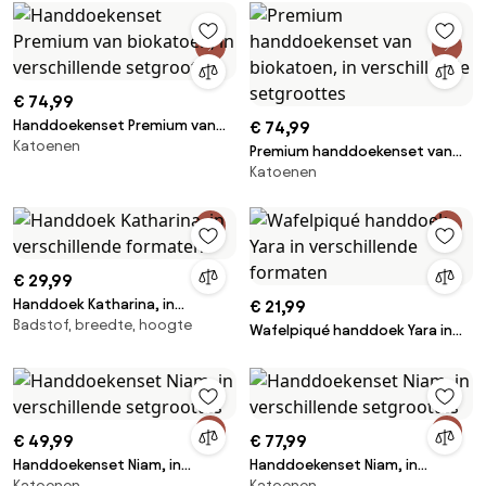
€ 74,99
Handdoekenset Premium van
€ 74,99
Katoenen
biokatoen, in verschillende
Premium handdoekenset van
setgroottes
Katoenen
biokatoen, in verschillende
setgroottes
€ 29,99
Handdoek Katharina, in
€ 21,99
Badstof, breedte, hoogte
verschillende formaten
Wafelpiqué handdoek Yara in
verschillende formaten
€ 49,99
€ 77,99
Handdoekenset Niam, in
Handdoekenset Niam, in
Katoenen
Katoenen