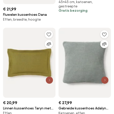
45×45 cm, katoenen,
Brava
gestreepte
€ 21,99
Gratis bezorging
Fluwelen kussenhoes Dana
Effen, breedte, hoogte
€ 20,99
€ 27,99
Linnen kussenhoes Taryn met
Gebreide kussenhoes Adalyn
Effen
Katoenen, effen
bies
van biokatoen