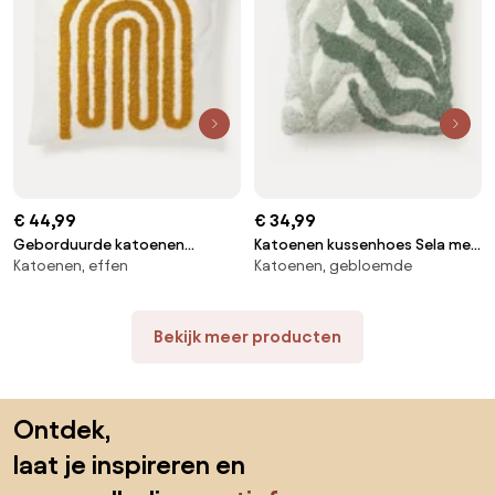
€ 44,99
€ 34,99
Geborduurde katoenen
Katoenen kussenhoes Sela met
Katoenen, effen
Katoenen, gebloemde
kussenhoes Vahid met hoog-
getuft plantenmotief
laag structuur
Bekijk meer producten
Sla de voettekst over, ga naar het begin van de pagina
Ontdek,
laat je inspireren en