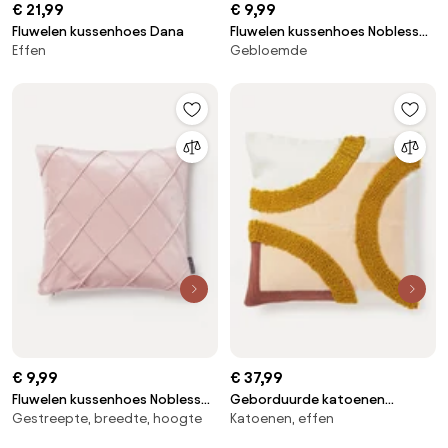
€ 21,99
€ 9,99
Fluwelen kussenhoes Dana
Fluwelen kussenhoes Nobless
Effen
Gebloemde
met verhoogd ruitjesmotief
€ 9,99
€ 37,99
Fluwelen kussenhoes Nobless
Geborduurde katoenen
Gestreepte, breedte, hoogte
Katoenen, effen
met verhoogd ruitjesmotief
kussenhoes Reza met hoog-
laag structuur