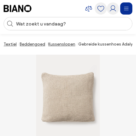
Navigatie overslaan, naar inhoud springen
Zoekopdracht invoeren
Inhoud overslaan, naar voettekst springen
Textiel
Beddengoed
Kussenslopen
Gebreide kussenhoes Adalyn