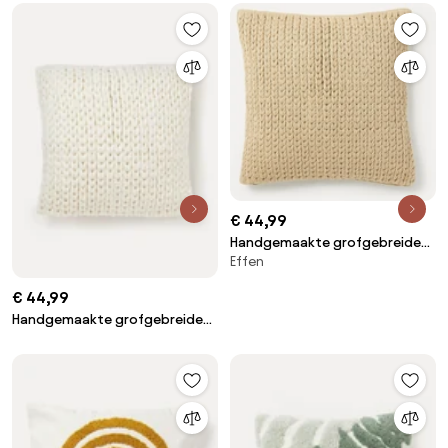
€ 44,99
Handgemaakte grofgebreide
Effen
kussenhoes Adyna
€ 44,99
Handgemaakte grofgebreide
kussenhoes Adyna