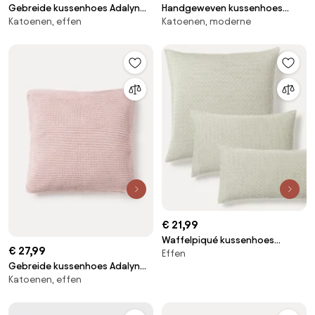
Gebreide kussenhoes Adalyn
Handgeweven kussenhoes
Katoenen, effen
Katoenen, moderne
van biokatoen
Wool
€ 21,99
Waffelpiqué kussenhoes
€ 27,99
Effen
Clemente
Gebreide kussenhoes Adalyn
Katoenen, effen
van biokatoen