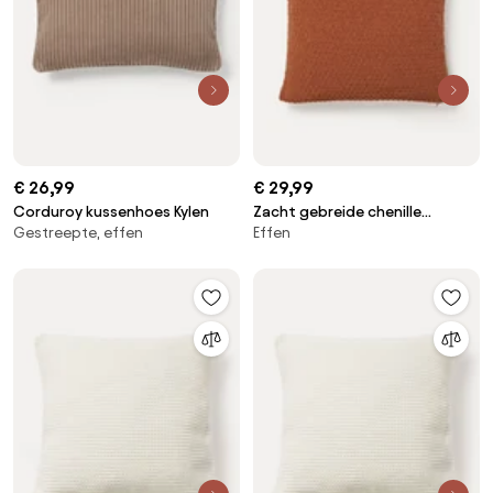
€ 26,99
€ 29,99
Corduroy kussenhoes Kylen
Zacht gebreide chenille
Gestreepte, effen
Effen
kussenhoes Everly