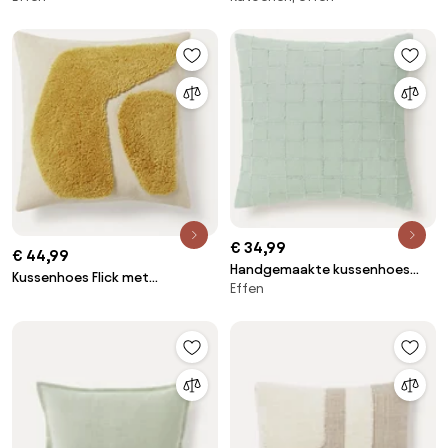
€ 34,99
€ 44,99
Handgemaakte kussenhoes
Kussenhoes Flick met
Effen
Yann
abstracte decoratie