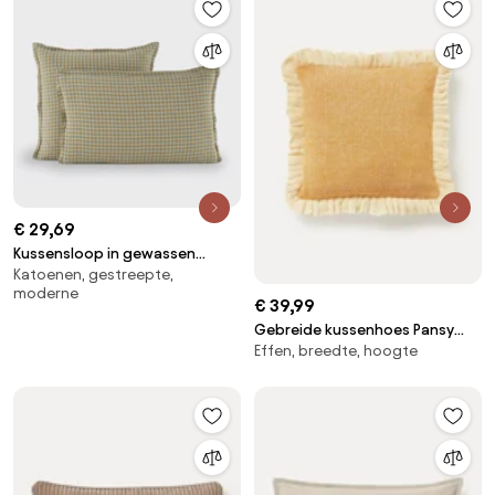
€ 29,69
Kussensloop in gewassen
Katoenen, gestreepte,
linnen, Acélie olijf/opaline
moderne
€ 39,99
Gebreide kussenhoes Pansy
Effen, breedte, hoogte
met franjes