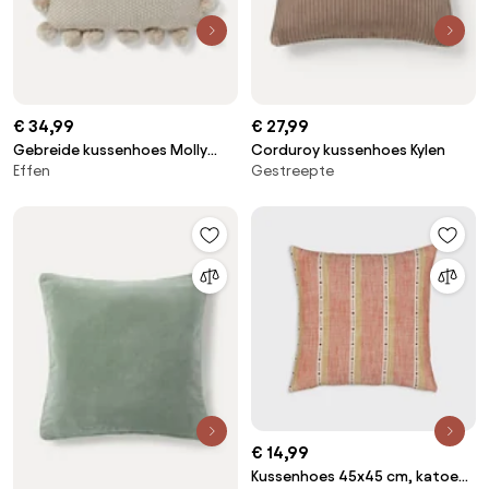
€ 34,99
€ 27,99
Gebreide kussenhoes Molly
Corduroy kussenhoes Kylen
Effen
Gestreepte
met pompoms
€ 14,99
Kussenhoes 45x45 cm, katoen,