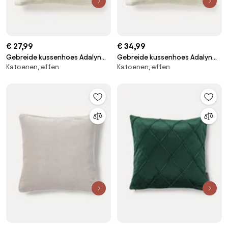
€ 27,99
€ 34,99
Gebreide kussenhoes Adalyn
Gebreide kussenhoes Adalyn
Katoenen, effen
Katoenen, effen
van biokatoen
van biokatoen