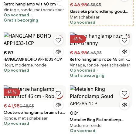
Retro hanglamp wit 40 cm -
€ 46,95
€ 58,95
Vintage, ronde, met schakelaar
Lina Ball 40
Klassieke plafondlamp goud
Op voorraad
Met schakelaar
met opaal glas 5-lichts - Inez
Gratis bezorging
Op voorraad
-18 %
€ 57
€ 54,95
€ 66,95
HANGLAMP BOHO APP1633-1CP
Retro hanglamp roze 45 cm -
Hout, moderne, ronde
Vintage, ronde, met schakelaar
Granny
Op voorraad
Op voorraad
Gratis bezorging
-14 %
€ 41,95
€ 48,95
Oosterse hanglamp bruin stof
€ 31
Ronde, met schakelaar
46 cm - Rob
Metalen Ring Plafondlamp
Op voorraad
Moderne, ronde
Goud APP286-1CP
Op voorraad