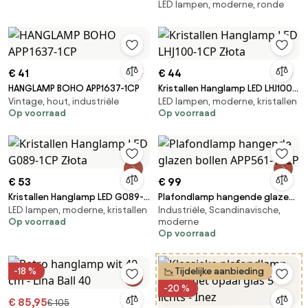
LED lampen, moderne, ronde
€ 41
€ 44
HANGLAMP BOHO APP1637-1CP
Kristallen Hanglamp LED LHJ100-
Vintage, hout, industriële
LED lampen, moderne, kristallen
1CP Złota
Op voorraad
Op voorraad
€ 53
€ 99
Kristallen Hanglamp LED G089-
Plafondlamp hangende glazen
LED lampen, moderne, kristallen
Industriële, Scandinavische,
1CP Złota
bollen APP561-13CP
Op voorraad
moderne
Op voorraad
-18 %
Tijdelijke aanbieding
-20 %
€ 85,95
€ 105