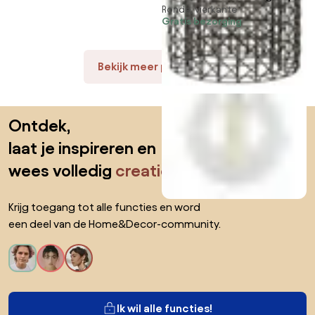
Ronde, vierkante
Zwart
Gratis bezorging
Bekijk meer producten
Sla de voettekst over, ga naar het begin van de pagina
Ontdek,
laat je inspireren en
wees volledig
creatief
Krijg toegang tot alle functies en word
een deel van de Home&Decor-community.
Ik wil alle functies!