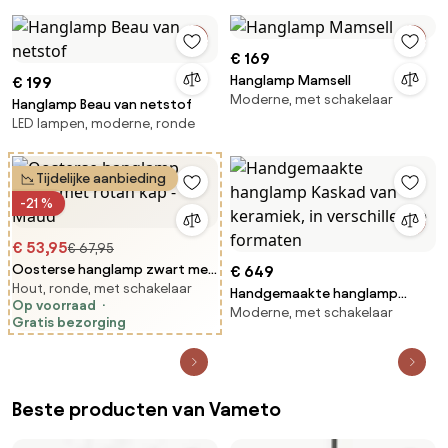
€ 169
Hanglamp Mamsell
€ 199
Moderne, met schakelaar
Hanglamp Beau van netstof
LED lampen, moderne, ronde
Tijdelijke aanbieding
-21 %
€ 53,95
€ 67,95
Oosterse hanglamp zwart met
€ 649
Hout, ronde, met schakelaar
rotan kap - Maud
Handgemaakte hanglamp
Op voorraad
Moderne, met schakelaar
Kaskad van keramiek, in
Gratis bezorging
verschillende formaten
Beste producten van Vameto