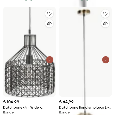
€ 104,99
€ 64,99
Dutchbone -Jim Wide -
Dutchbone Hanglamp Luca L -
Ronde
Ronde
Hanglamp - Zwart
Brass