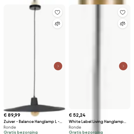
€ 89,99
€ 52,24
Zuiver - Balance Hanglamp L -
White Label Living Hanglamp
Ronde
Ronde
Zwart
Yuna Wit
Gratis bezorging
Gratis bezorging