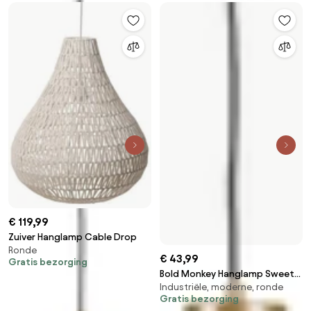
€ 119,99
Zuiver Hanglamp Cable Drop
Ronde
€ 43,99
Gratis bezorging
Bold Monkey Hanglamp Sweet
Industriële, moderne, ronde
Mesh - S Goud
Gratis bezorging