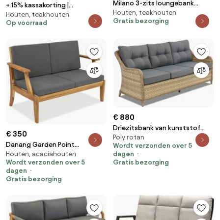
Milano 3-zits loungebank
+ 15% kassakorting |
Houten, teakhouten
teakhout
Houten, teakhouten
Loungebank Tuin ROUGH | Hout |
Gratis bezorging
Op voorraad
2 personen | Tuinbank Old Teak
Greywash | 150cm | Incl. kussens
| Kees Smit Tuinmeubelen
€ 880
Driezitsbank van kunststof
€ 350
Poly rotan
rotan Toledo Garden Point
Danang Garden Point
Wordt verzonden over 5
cappuccino
Houten, acaciahouten
dagen
tweezitsbank in acaciahout
Wordt verzonden over 5
Gratis bezorging
dagen
Gratis bezorging