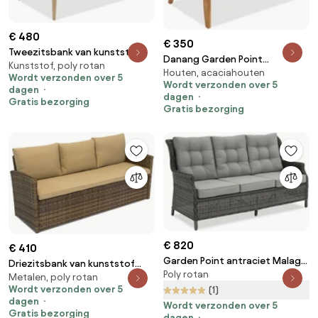
€ 480
€ 350
Tweezitsbank van kunststof
Danang Garden Point
Kunststof, poly rotan
rotan voor terras Bilbao
Houten, acaciahouten
tweezitsbank in acaciahout
Wordt verzonden over 5
Garden Point zand
Wordt verzonden over 5
dagen
dagen
Gratis bezorging
Gratis bezorging
€ 820
€ 410
Garden Point antraciet Malaga
Driezitsbank van kunststof
Poly rotan
driezits technorattan bank
Metalen, poly rotan
rotan Monaco Garden Point
Wordt verzonden over 5
(1)
bruin
dagen
Wordt verzonden over 5
Gratis bezorging
dagen