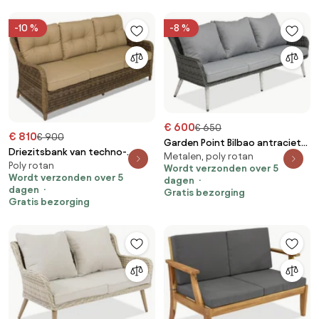
-10 %
-8 %
€ 600
€ 650
€ 810
€ 900
Garden Point Bilbao antraciet
Driezitsbank van techno-
Metalen, poly rotan
driezits technorattan
Poly rotan
rattan Toledo bruin Garden
Wordt verzonden over 5
terrasbank
Wordt verzonden over 5
Point
dagen
dagen
Gratis bezorging
Gratis bezorging