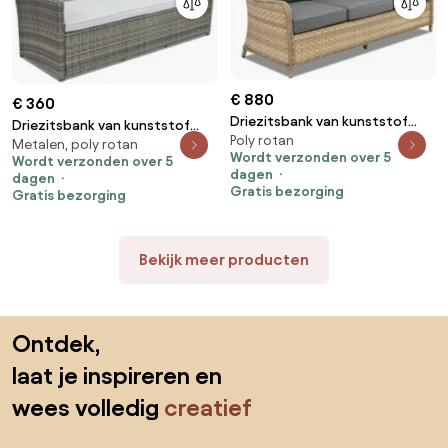
€ 880
€ 360
Driezitsbank van kunststof
Driezitsbank van kunststof
Poly rotan
rotan Toledo Garden Point
Metalen, poly rotan
rotan Monaco Garden Point
Wordt verzonden over 5
cappuccino
Wordt verzonden over 5
grijs
dagen
dagen
Gratis bezorging
Gratis bezorging
Bekijk meer producten
Sla de voettekst over, ga naar het begin van de pagina
Ontdek,
laat je inspireren en
wees volledig
creatief