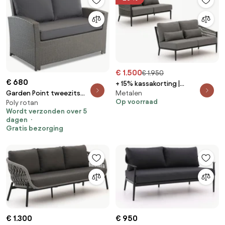
€ 1.500
€ 1.950
€ 680
+ 15% kassakorting |
Garden Point tweezits
Metalen
Loungebank Tuin Bellagio |
Op voorraad
Poly rotan
technorattan bank Parma
Aluminium | Tuinbank Grijs | Kees
Wordt verzonden over 5
antraciet
Smit Tuinmeubelen
dagen
Gratis bezorging
€ 1.300
€ 950