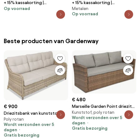
+ 15% kassakorting |
+ 15% kassakorting |
Op voorraad
Metalen
Loungebank Tuin Bellagio | Rope
Loungebank Tuin Bellagio |
Op voorraad
(touw) | 3 personen | Tuinbank
Aluminium | 2 personen |
Grijs | 215cm | Incl. kussens | Kees
Tuinbank Grijs | 177cm | Incl.
Smit Tuinmeubelen
kussens | Kees Smit
Tuinmeubelen
Beste producten van Gardenway
€ 480
€ 900
Marseille Garden Point driezits
Kunststof, poly rotan
technorattan bank in bruin
Driezitsbank van kunststof
Wordt verzonden over 5
Poly rotan
rotan Toledo beige Garden
dagen
Wordt verzonden over 5
Point
Gratis bezorging
dagen
Gratis bezorging