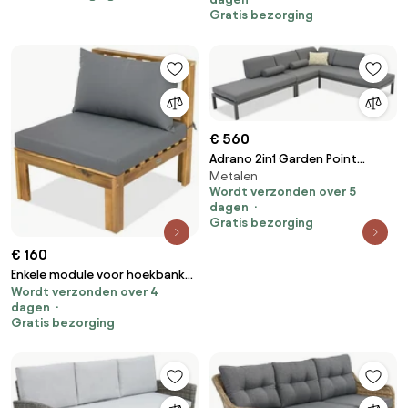
Gratis bezorging
€ 560
Adrano 2in1 Garden Point
Metalen
tuinset antraciet
Wordt verzonden over 5
dagen
Gratis bezorging
€ 160
Enkele module voor hoekbank
Wordt verzonden over 4
Brunei Garden Point acacia
dagen
Gratis bezorging