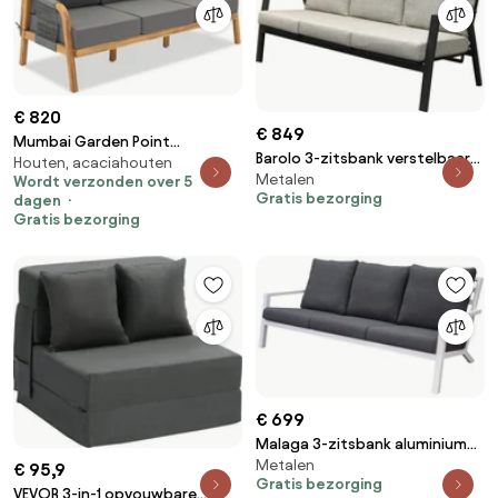
€ 820
€ 849
Mumbai Garden Point
Barolo 3-zitsbank verstelbaar
Houten, acaciahouten
driezitsbank van acaciahout
Metalen
aluminium antraciet
Wordt verzonden over 5
Gratis bezorging
dagen
Gratis bezorging
€ 699
Malaga 3-zitsbank aluminium
Metalen
wit
€ 95,9
Gratis bezorging
VEVOR 3-in-1 opvouwbare