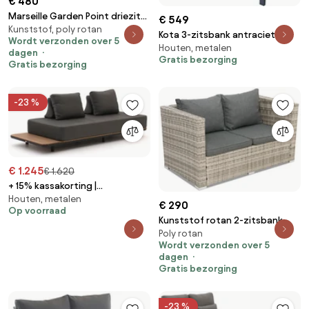
€ 480
Marseille Garden Point driezits
€ 549
Kunststof, poly rotan
technorattan bank in bruin
Kota 3-zitsbank antraciet
Wordt verzonden over 5
Houten, metalen
aluminium
dagen
Gratis bezorging
Gratis bezorging
-23 %
€ 1.245
€ 1.620
+ 15% kassakorting |
Houten, metalen
Loungebank Tuin Bellagio |
€ 290
Op voorraad
Outdoor Textiel | 2 personen |
Kunststof rotan 2-zitsbank
Tuinbank Grijs | 253cm | Incl.
Poly rotan
Roma Garden Point grijs
kussens | Kees Smit
Wordt verzonden over 5
Tuinmeubelen
dagen
Gratis bezorging
-23 %