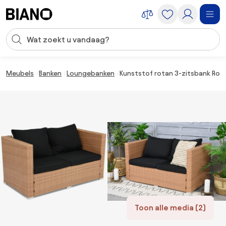
Navigatie overslaan, naar inhoud springen
Zoekopdracht invoeren
Inhoud overslaan, naar voettekst springen
Meubels
Banken
Loungebanken
Kunststof rotan 3-zitsbank Rom
Toon alle media (2)