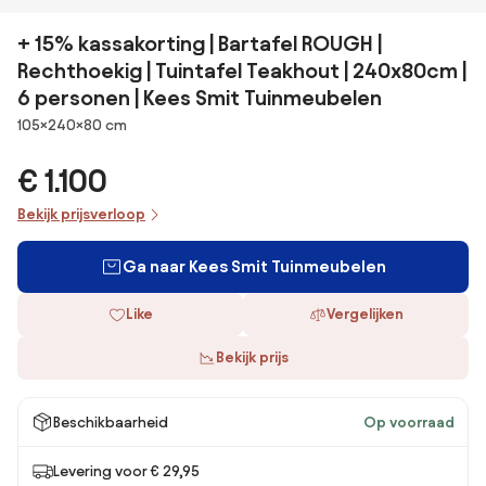
+ 15% kassakorting | Bartafel ROUGH |
Rechthoekig | Tuintafel Teakhout | 240x80cm |
6 personen | Kees Smit Tuinmeubelen
Afmetingen
105×240×80 cm
€ 1.100
Bekijk prijsverloop
Ga naar Kees Smit Tuinmeubelen
Like
Vergelijken
Bekijk prijs
Beschikbaarheid
Op voorraad
Levering voor € 29,95