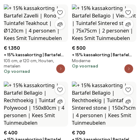
Tuinmeubelen
225x75cm | 6 personen | Kees
Smit Tuinmeubelen
€ 1.350
€ 500
+ 15% kassakorting | Bartafel
+ 15% kassakorting | Bartafel
105 cm, ⌀ 120 cm, Houten,
Moderne
Zavelli | Rond | Tuintafel
Bellagio | Vierkant | Tuintafel
metalen
Op voorraad
Teakhout | Ø120cm | 4 personen
Sintered stone | 75x75cm | 2
Op voorraad
| Kees Smit Tuinmeubelen
personen | Kees Smit
Tuinmeubelen
€ 400
€ 700
+ 15% kassakorting | Bartafel
+ 15% kassakorting | Bartafel