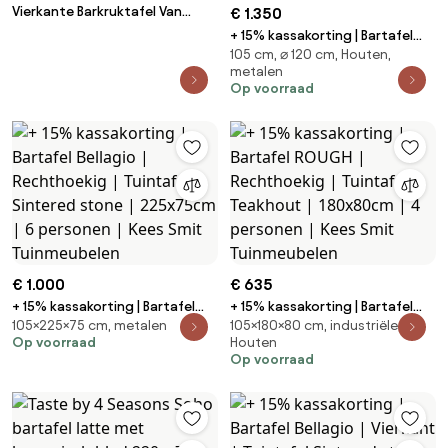
Vierkante Barkruktafel Van
€ 1.350
Esdoornfineer Espresso ↔︎ 60
+ 15% kassakorting | Bartafel
Cm & Wit - Sklum
105 cm, ⌀ 120 cm, Houten,
Zavelli | Rond | Tuintafel
metalen
Teakhout | Ø120cm | 4 personen
Op voorraad
| Kees Smit Tuinmeubelen
€ 1.000
€ 635
+ 15% kassakorting | Bartafel
+ 15% kassakorting | Bartafel
105×225×75 cm, metalen
105×180×80 cm, industriële,
Bellagio | Rechthoekig |
ROUGH | Rechthoekig | Tuintafel
Op voorraad
Houten
Tuintafel Sintered stone |
Teakhout | 180x80cm | 4
Op voorraad
225x75cm | 6 personen | Kees
personen | Kees Smit
Smit Tuinmeubelen
Tuinmeubelen