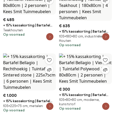
€ 485
+ 15% kassakorting | Bartafel
€ 635
Teakhouten
ROUGH | Vierkant | Tuintafel
+ 15% kassakorting | Bartafel
Op voorraad
Teakhout | 80x80cm | 2
105×180×80 cm, industriële,
ROUGH | Rechthoekig | Tuintafel
personen | Kees Smit
Houten
Teakhout | 180x80cm | 4
Op voorraad
Tuinmeubelen
personen | Kees Smit
Tuinmeubelen
€ 300
+ 15% kassakorting | Bartafel
€ 1.000
105×80×80 cm, moderne,
Bellagio | Vierkant | Tuintafel
+ 15% kassakorting | Bartafel
kunststof
Polywood | 80x80cm | 2
105×225×75 cm, metalen
Bellagio | Rechthoekig |
Op voorraad
Op voorraad
personen | Kees Smit
Tuintafel Sintered stone |