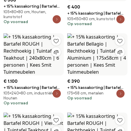
+ 15% kassakorting | Bartafel
€ 400
105×80×80 cm, Houten,
Bellagio | Vierkant | Tuintafel
+ 15% kassakorting | Bartafel
kunststof
Polywood | 80x80cm | 2
105×150×80 cm, kunststof
Bellagio | Rechthoekig |
Op voorraad
personen | Kees Smit
Op voorraad
Tuintafel Polywood | 150x80cm |
Tuinmeubelen
4 personen | Kees Smit
Tuinmeubelen
€ 1.100
€ 390
+ 15% kassakorting | Bartafel
+ 15% kassakorting | Bartafel
105×240×80 cm, industriële,
175×58 cm, metalen
ROUGH | Rechthoekig | Tuintafel
Bellagio | Rechthoekig |
Houten
Op voorraad
Teakhout | 240x80cm | 6
Tuintafel Aluminium | 175x58cm |
Op voorraad
personen | Kees Smit
4 personen | Kees Smit
Tuinmeubelen
Tuinmeubelen