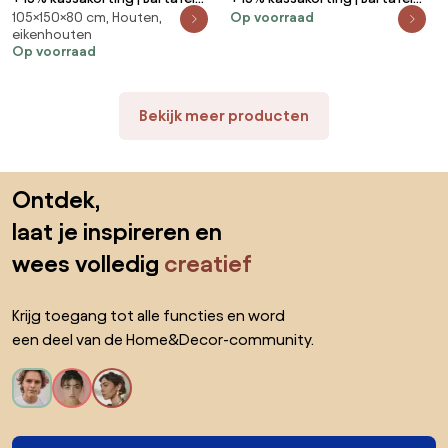
105×150×80 cm, Houten,
Op voorraad
Bellagio | Rechthoekig |
Bellagio | Rechthoekig |
eikenhouten
Tuintafel Polywood | 150x80cm |
Tuintafel Sintered stone |
Op voorraad
4 personen | Kees Smit
150x75cm | 4 personen | Kees
Tuinmeubelen
Smit Tuinmeubelen
Bekijk meer producten
Sla de voettekst over, ga naar het begin van de pagina
Ontdek,
laat je inspireren en
wees volledig
creatief
Krijg toegang tot alle functies en word
een deel van de Home&Decor-community.