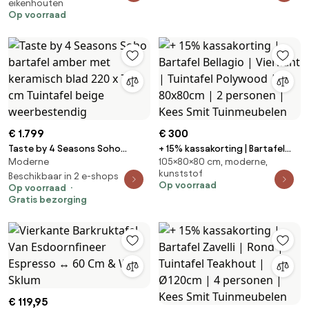
eikenhouten
Tuintafel Polywood | 150x80cm |
Op voorraad
4 personen | Kees Smit
Tuinmeubelen
€ 1.799
€ 300
Taste by 4 Seasons Soho
+ 15% kassakorting | Bartafel
Moderne
105×80×80 cm, moderne,
bartafel amber met keramisch
Bellagio | Vierkant | Tuintafel
kunststof
blad 220 x 75 cm Tuintafel
Beschikbaar in 2 e-shops
Polywood | 80x80cm | 2
Op voorraad
Op voorraad
beige weerbestendig
personen | Kees Smit
Gratis bezorging
Tuinmeubelen
€ 119,95