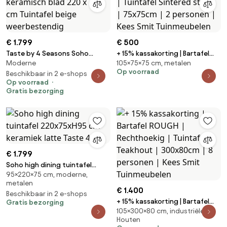
€ 1.799
€ 500
Taste by 4 Seasons Soho
+ 15% kassakorting | Bartafel
Moderne
105×75×75 cm, metalen
bartafel latte met keramisch
Bellagio | Vierkant | Tuintafel
Op voorraad
blad 220 x 75 cm Tuintafel
Beschikbaar in 2 e-shops
Sintered stone | 75x75cm | 2
Op voorraad
beige weerbestendig
personen | Kees Smit
Gratis bezorging
Tuinmeubelen
€ 1.799
Soho high dining tuintafel
95×220×75 cm, moderne,
220x75xH95 cm keramiek latte
metalen
Taste 4SO
€ 1.400
Beschikbaar in 2 e-shops
+ 15% kassakorting | Bartafel
Gratis bezorging
105×300×80 cm, industriële,
ROUGH | Rechthoekig | Tuintafel
Houten
Teakhout | 300x80cm | 8