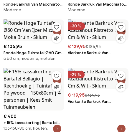
Ronde Barkruk Van Macchiato
Ronde Barkruk Van Macchiato
Moderne
Moderne
Acaciahout Ø70 Cm & Wit -
Acaciahout Ø60 Cm & Wit -
Sklum
Sklum
-30 %
€ 106,95
€ 129,95
€ 184,95
Ronde Hoge Tuintafel Ø60 Cm
Vierkante Barkruk Van
⌀ 60 cm, moderne, metalen
Van Ijzer Mizzi Moka Bruin -
Acaciahout Ristretto ↔︎ 70 Cm
Sklum
& Wit - Sklum
-29 %
€ 119,95
€ 169,95
Vierkante Barkruk Van
Acaciahout Ristretto ↔︎ 60 Cm
& Wit - Sklum
€ 400
+ 15% kassakorting | Bartafel
105×150×80 cm, Houten,
Bellagio | Rechthoekig |