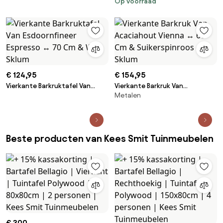
Op voorraad
personen | Kees Smit
Tuinmeubelen
€ 124,95
€ 154,95
Vierkante Barkruktafel Van
Vierkante Barkruk Van
Metalen
Esdoornfineer Espresso ↔︎ 70
Acaciahout Vienna ↔︎ 60 Cm &
Cm & Wit - Sklum
Suikerspinroos - Sklum
Beste producten van Kees Smit Tuinmeubelen
€ 300