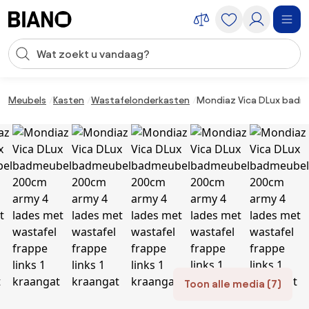
Navigatie overslaan, naar inhoud springen
Zoekopdracht invoeren
Inhoud overslaan, naar voettekst springen
Meubels
Kasten
Wastafelonderkasten
Mondiaz Vica DLux badme
Toon alle media (7)