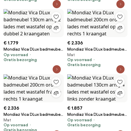
kraangat
kraangat
€ 1.779
€ 2.336
Mondiaz Vica DLux badmeubel
Mondiaz Vica DLux badmeubel
Op voorraad
Mat
130cm army 2 lades met
200cm oro 4 lades met
Gratis bezorging
Op voorraad
wastafel opalo dubbel 2
wastafel opalo rechts 1
Gratis bezorging
kraangaten
kraangat
€ 2.336
€ 1.857
Mondiaz Vica DLux badmeubel
Mondiaz Vica DLux badmeubel
Mat
Op voorraad
200cm oro 4 lades met
130cm army 4 lades met
Op voorraad
Gratis bezorging
wastafel frappe rechts 1
wastafel ostra links zonder
Gratis bezorging