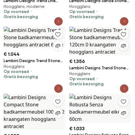
Lambini Designs Trend Line
Lambini Designs Senza Stone
Hoogglans, moderne
Hoogglans
badkamermeubel 100cm 1
badkamermeubel hoogglans
Op voorraad
Op voorraad
kraangat hoogglans antraciet
wit 100cm, 2 kraangaten
Gratis bezorging
Gratis bezorging
€ 1.044
Lambini Designs Trend Stone
€ 1.356
Hoogglans
badkamermeubel hoogglans
Lambini Designs Trend Stone
Op voorraad
antraciet 60cm
Hoogglans
badkamermeubel 120cm 0
Gratis bezorging
Op voorraad
kraangaten hoogglans
Gratis bezorging
antraciet
€ 1.033