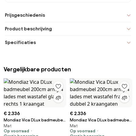
Prijsgeschiedenis
Product beschrijving
Specificaties
Vergelijkbare producten
€ 2.336
€ 2.336
Mondiaz Vica DLux badmeubel
Mondiaz Vica DLux badmeubel
Mat
Mat
200cm army 4 lades met
200cm army 4 lades met
Op voorraad
Op voorraad
wastafel glace rechts 1
wastafel frappe dubbel 2