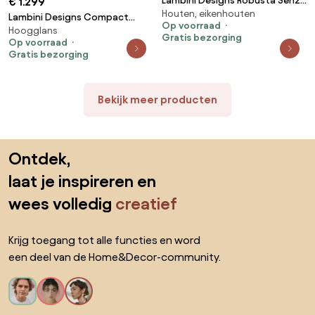
Lambini Designs Robusta Senza
€ 1.299
Houten, eikenhouten
badkamermeubel eiken 60cm
Lambini Designs Compact
Op voorraad
Hoogglans
Stone badkamermeubel 100cm
Gratis bezorging
Op voorraad
2 kraangaten hoogglans
Gratis bezorging
antraciet
Bekijk meer producten
Sla de voettekst over, ga naar het begin van de pagina
Ontdek,
laat je inspireren en
wees volledig
creatief
Krijg toegang tot alle functies en word
een deel van de Home&Decor-community.