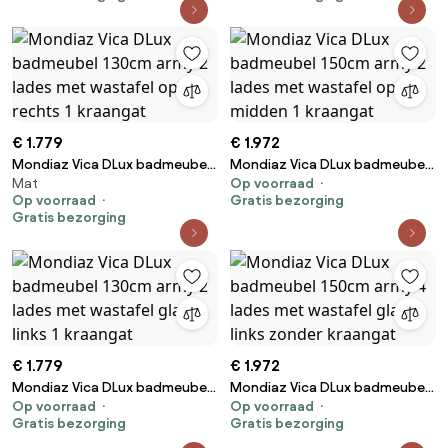
kraangat
kraangat
€ 1.779
€ 1.972
Mondiaz Vica DLux badmeubel
Mondiaz Vica DLux badmeubel
Mat
Op voorraad
130cm army 2 lades met
150cm army 2 lades met
Op voorraad
Gratis bezorging
wastafel opalo rechts 1
wastafel opalo midden 1
Gratis bezorging
kraangat
kraangat
€ 1.779
€ 1.972
Mondiaz Vica DLux badmeubel
Mondiaz Vica DLux badmeubel
Op voorraad
Op voorraad
130cm army 2 lades met
150cm army 4 lades met
Gratis bezorging
Gratis bezorging
wastafel glace links 1 kraangat
wastafel glace links zonder
kraangat