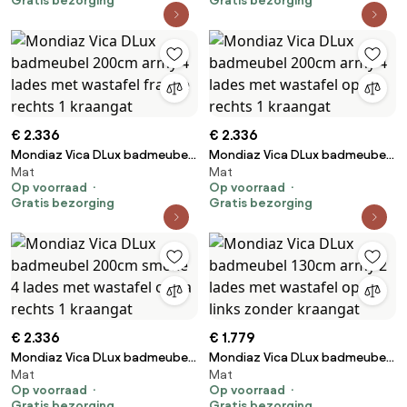
Gratis bezorging
Gratis bezorging
kraangat
kraangaten
€ 2.336
€ 2.336
Mondiaz Vica DLux badmeubel
Mondiaz Vica DLux badmeubel
Mat
Mat
200cm army 4 lades met
200cm army 4 lades met
Op voorraad
Op voorraad
wastafel frappe rechts 1
wastafel opalo rechts 1
Gratis bezorging
Gratis bezorging
kraangat
kraangat
€ 2.336
€ 1.779
Mondiaz Vica DLux badmeubel
Mondiaz Vica DLux badmeubel
Mat
Mat
200cm smoke 4 lades met
130cm army 2 lades met
Op voorraad
Op voorraad
wastafel ostra rechts 1
wastafel opalo links zonder
Gratis bezorging
Gratis bezorging