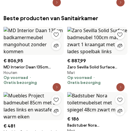
Beste producten van Sanitairkamer
€ 806,95
€ 887,99
MD Interior Daan 135cm
Zaro Sevilla Solid Surface
Houten
Mat
badkamermeubel mangohout
badmeubel 100cm mat zwart 1
Op voorraad
Op voorraad
zonder kommen
kraangat met 2 lades spoelbak
Gratis bezorging
Gratis bezorging
links
€ 186
Badstuber Nora
€ 481
Mat