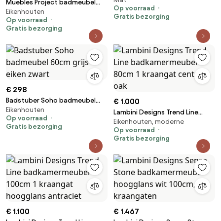
toiletmeubelset met spiegel
Muebles Project badmeubel
Op voorraad
48cm zwart mat
Eikenhouten
85cm met 2 lades links en
Gratis bezorging
Op voorraad
wastafel warm eiken
Gratis bezorging
€ 298
Badstuber Soho badmeubel
€ 1.000
Eikenhouten
60cm grijs eiken zwart
Lambini Designs Trend Line
Op voorraad
Eikenhouten, moderne
badkamermeubel 80cm 1
Gratis bezorging
Op voorraad
kraangat century oak
Gratis bezorging
€ 1.100
€ 1.467