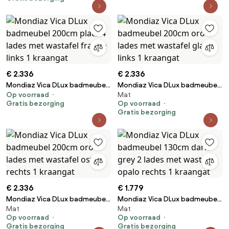
kraangat
kraangat
€ 2.336
€ 2.336
Mondiaz Vica DLux badmeubel
Mondiaz Vica DLux badmeubel
Op voorraad
Mat
200cm plata 4 lades met
200cm oro 4 lades met
Gratis bezorging
Op voorraad
wastafel frappe links 1
wastafel glace links 1 kraangat
Gratis bezorging
kraangat
€ 2.336
€ 1.779
Mondiaz Vica DLux badmeubel
Mondiaz Vica DLux badmeubel
Mat
Mat
200cm oro 4 lades met
130cm dark grey 2 lades met
Op voorraad
Op voorraad
wastafel ostra rechts 1
wastafel opalo rechts 1
Gratis bezorging
Gratis bezorging