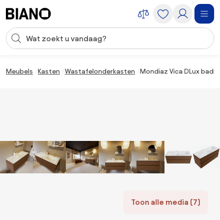
Navigatie overslaan, naar inhoud springen
Zoekopdracht invoeren
Inhoud overslaan, naar voettekst springen
Meubels
Kasten
Wastafelonderkasten
Mondiaz Vica DLux badme
Toon alle media (7)