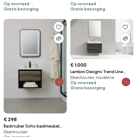
Op voorraad
Op voorraad
kraangat met 2 lades spoelbak
wastafel warm eiken
Gratis bezorging
Gratis bezorging
links
€ 1.000
Lambini Designs Trend Line
Eikenhouten, moderne
badkamermeubel 80cm 1
Op voorraad
kraangat century oak
Gratis bezorging
€ 298
Badstuber Soho badmeubel
Eikenhouten
60cm grijs eiken zwart