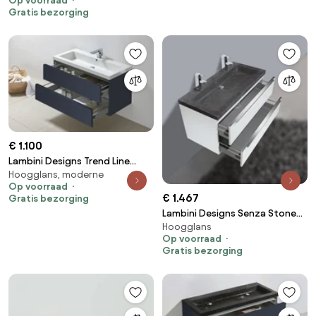
Op voorraad
Gratis bezorging
€ 1.100
Lambini Designs Trend Line
Hoogglans, moderne
badkamermeubel 100cm 1
Op voorraad
kraangat hoogglans antraciet
€ 1.467
Gratis bezorging
Lambini Designs Senza Stone
Hoogglans
badkamermeubel hoogglans
Op voorraad
wit 100cm, 2 kraangaten
Gratis bezorging