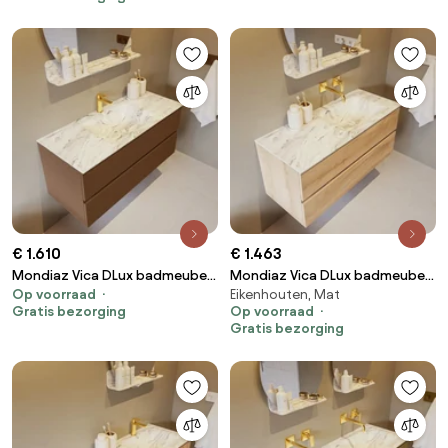
kraangat
kraangat
€ 1.610
€ 1.463
Mondiaz Vica DLux badmeubel
Mondiaz Vica DLux badmeubel
Op voorraad
Eikenhouten, Mat
110cm rust 2 lades met
110cm washed oak 2 lades met
Gratis bezorging
Op voorraad
wastafel glace midden 1
wastafel glace rechts zonder
Gratis bezorging
kraangat
kraangat