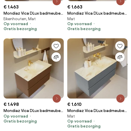
€ 1.463
€ 1.663
Mondiaz Vica DLux badmeubel
Mondiaz Vica DLux badmeubel
Eikenhouten, Mat
Mat
110cm washed oak 2 lades met
120cm dark grey 2 lades met
Op voorraad
Op voorraad
wastafel glace rechts 1
wastafel glace rechts 1
Gratis bezorging
Gratis bezorging
kraangat
kraangat
€ 1.498
€ 1.610
Mondiaz Vica DLux badmeubel
Mondiaz Vica DLux badmeubel
Op voorraad
Mat
90cm rust 2 lades met
110cm plata 2 lades met
Gratis bezorging
Op voorraad
wastafel frappe midden 1
wastafel frappe rechts zonder
Gratis bezorging
kraangat
kraangat