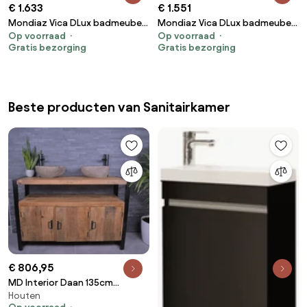
€ 1.633
€ 1.551
Mondiaz Vica DLux badmeubel
Mondiaz Vica DLux badmeubel
Op voorraad
Op voorraad
120cm washed oak 4 lades met
100cm rust 2 lades met
Gratis bezorging
Gratis bezorging
wastafel glace links zonder
wastafel frappe midden
kraangat
zonder kraangat
Beste producten van Sanitairkamer
€ 806,95
MD Interior Daan 135cm
Houten
badkamermeubel mangohout