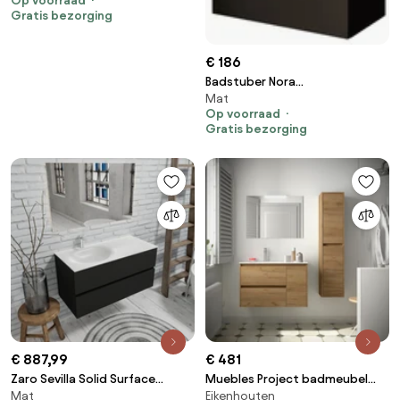
Op voorraad
zonder kommen
Gratis bezorging
€ 186
Badstuber Nora
Mat
toiletmeubelset met spiegel
Op voorraad
48cm zwart mat
Gratis bezorging
€ 887,99
€ 481
Zaro Sevilla Solid Surface
Muebles Project badmeubel
Mat
Eikenhouten
badmeubel 100cm mat zwart 1
85cm met 2 lades links en