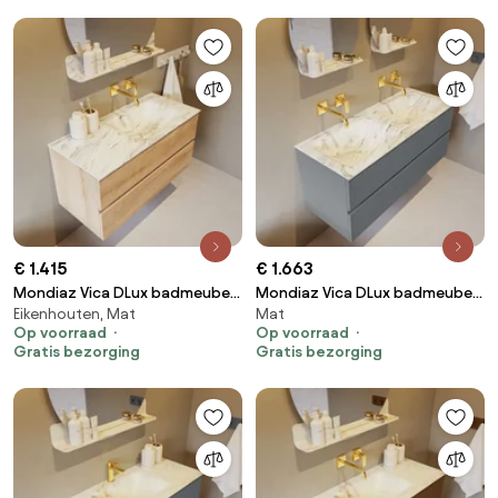
€ 1.415
€ 1.663
Mondiaz Vica DLux badmeubel
Mondiaz Vica DLux badmeubel
Eikenhouten, Mat
Mat
100cm washed oak 2 lades met
120cm plata 2 lades met
Op voorraad
Op voorraad
wastafel glace rechts zonder
wastafel glace dubbel zonder
Gratis bezorging
Gratis bezorging
kraangat
kraangat