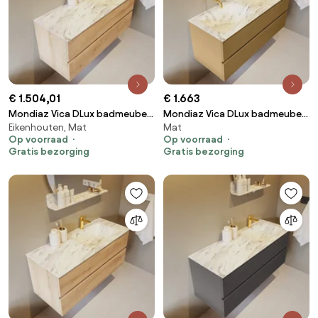
€ 1.504,01
€ 1.663
Mondiaz Vica DLux badmeubel
Mondiaz Vica DLux badmeubel
Eikenhouten, Mat
Mat
120cm washed oak 2 lades met
120cm oro 2 lades met
Op voorraad
Op voorraad
wastafel glace rechts 1
wastafel glace dubbel zonder
Gratis bezorging
Gratis bezorging
kraangat
kraangat