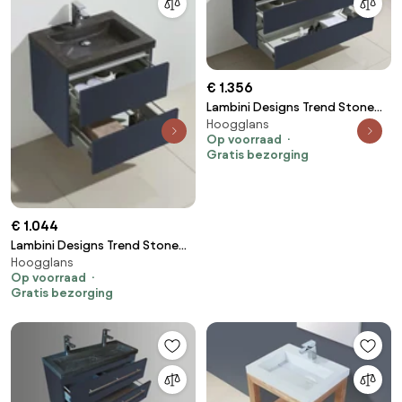
€ 1.356
Lambini Designs Trend Stone
Hoogglans
badkamermeubel 120cm 0
Op voorraad
kraangaten hoogglans
Gratis bezorging
antraciet
€ 1.044
Lambini Designs Trend Stone
Hoogglans
badkamermeubel hoogglans
Op voorraad
antraciet 60cm
Gratis bezorging