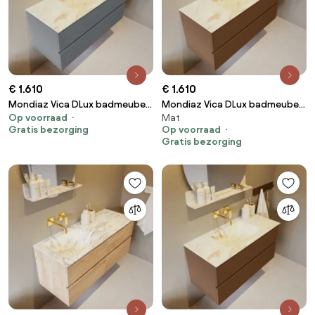
€ 1.610
€ 1.610
Mondiaz Vica DLux badmeubel
Mondiaz Vica DLux badmeubel
Op voorraad
Mat
110cm plata 2 lades met
110cm rust 2 lades met
Gratis bezorging
Op voorraad
wastafel frappe midden 1
wastafel frappe midden
Gratis bezorging
kraangat
zonder kraangat