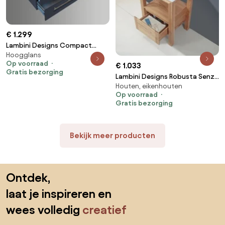
€ 1.299
Lambini Designs Compact
Hoogglans
Stone badkamermeubel 100cm
Op voorraad
€ 1.033
2 kraangaten hoogglans
Gratis bezorging
antraciet
Lambini Designs Robusta Senza
Houten, eikenhouten
badkamermeubel eiken 60cm
Op voorraad
Gratis bezorging
Bekijk meer producten
Sla de voettekst over, ga naar het begin van de pagina
Ontdek,
laat je inspireren en
wees volledig
creatief