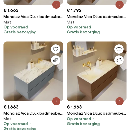
€ 1.663
€ 1.792
Mondiaz Vica DLux badmeubel
Mondiaz Vica DLux badmeubel
Mat
Mat
120cm rust 2 lades met
120cm rust 4 lades met
Op voorraad
Op voorraad
wastafel opalo rechts 1
wastafel opalo rechts zonder
Gratis bezorging
Gratis bezorging
kraangat
kraangat
€ 1.663
€ 1.663
Mondiaz Vica DLux badmeubel
Mondiaz Vica DLux badmeubel
Mat
Op voorraad
120cm plata 2 lades met
120cm rust 2 lades met
Op voorraad
Gratis bezorging
wastafel glace rechts 1
wastafel ostra links zonder
Gratis bezorging