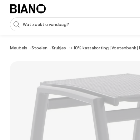
Navigatie overslaan, naar inhoud springen
Zoekopdracht invoeren
Inhoud overslaan, naar voettekst springen
Meubels
Stoelen
Krukjes
+ 10% kassakorting | Voetenbank | 