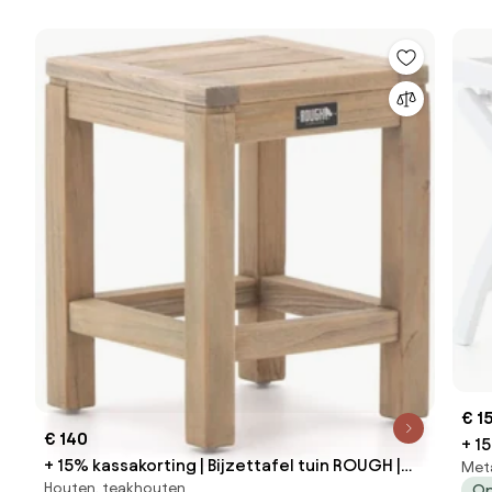
€ 1
€ 140
+ 1
+ 15% kassakorting | Bijzettafel tuin ROUGH |
Met
Pro
Houten, teakhouten
Op
Vierkant | Tuintafel Teakhout | 35x35cm | Kees