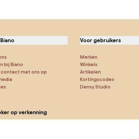
 Biano
Voor gebruikers
ons
Merken
 bij Biano
Winkels
contact met ons op
Artikelen
media
Kortingscodes
ies
Densy Studio
ker op verkenning
ducten
AI-ontwerper