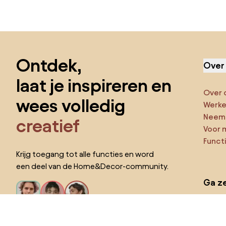
Sla de voettekst over, ga naar het begin van de pagina
Ontdek,
Over
laat je inspireren en
Over 
wees volledig
Werken
Neem 
creatief
Voor 
Funct
Krijg toegang tot alle functies en word
een deel van de Home&Decor-community.
Ga ze
Pro