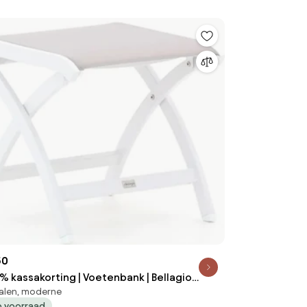
50
5% kassakorting | Voetenbank | Bellagio
alen, moderne
nto | Aluminium | Wit | Kees Smit
 voorraad