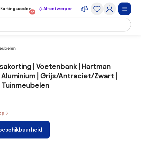
Kortingscodes
AI-ontwerper
75
meubelen
sakorting | Voetenbank | Hartman
 Aluminium | Grijs/Antraciet/Zwart |
t Tuinmeubelen
oop
 beschikbaarheid