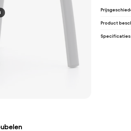
Prijsgeschied
d
Product besch
Specificaties
eubelen