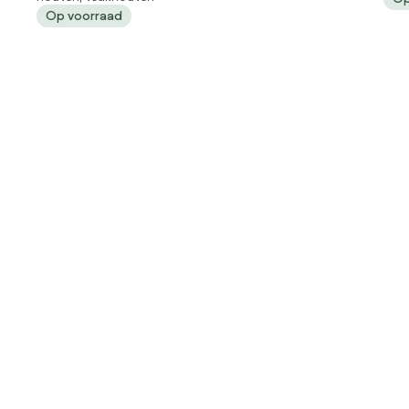
Tui
Op voorraad
Smit Tuinmeubelen