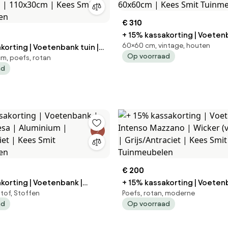
€ 310
+ 15% kassakorting | Voetenb
60×60 cm, vintage, houten
korting | Voetenbank tuin |
ROUGH-C | Teakhout | Taupe/
Op voorraad
cm, poefs, rotan
60x60cm | Kees Smit Tuinm
ad
 | 110x30cm | Kees Smit
len
€ 200
korting | Voetenbank |
+ 15% kassakorting | Voeten
stof, Stoffen
Poefs, rotan, moderne
Intenso Mazzano | Wicker (vlechtwerk)
ad
Op voorraad
ciet | Kees Smit
| Grijs/Antraciet | Kees Smit
len
Tuinmeubelen