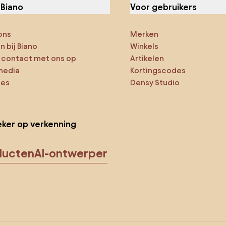
 Biano
Voor gebruikers
ons
Merken
 bij Biano
Winkels
contact met ons op
Artikelen
media
Kortingscodes
ies
Densy Studio
ker op verkenning
ducten
AI-ontwerper