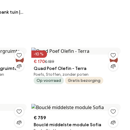
ank tuin |
es Smit
-10 %
€ 170
€ 189
rgruimte
Quad Poef Olefin - Terra
fen
Poefs, Stoffen, zonder poten
Op voorraad
Gratis bezorging
€ 759
Bouclé middelste module Sofia