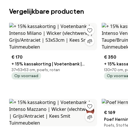
Vergelijkbare producten
€ 170
€ 350
+ 15% kassakorting | Voetenbank |
+ 15% kassa
37×53×53 cm, poefs, rotan
130×70 cm, p
Intenso Milano | Wicker (vlechtwerk) |
Intenso Venetië | Wicker (vlechtwerk) |
Op voorraad
Op voorra
Grijs/Antraciet | 53x53cm | Kees Smit
Taupe/Bruin
Tuinmeubelen
Tuinmeube
€ 169
Poef Herni
Poefs, Stoffe