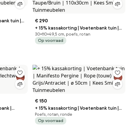
ank tuin |
€ 290
Bruin |
+ 15% kassakorting | Voetenbank tuin |
30×110×49,5 cm, poefs, rotan
eubelen
Manifesto Pergine | Rope (touw) |
Op voorraad
Taupe/Bruin | 110x30cm | Kees Smit
Tuinmeubelen
€ 150
bank |
+ 15% kassakorting | Voetenbank tuin |
Poefs, rotan, ronde
Manifesto Pergine | Rope (touw) |
Op voorraad
Grijs/Antraciet | ø 50cm | Kees Smit
Tuinmeubelen