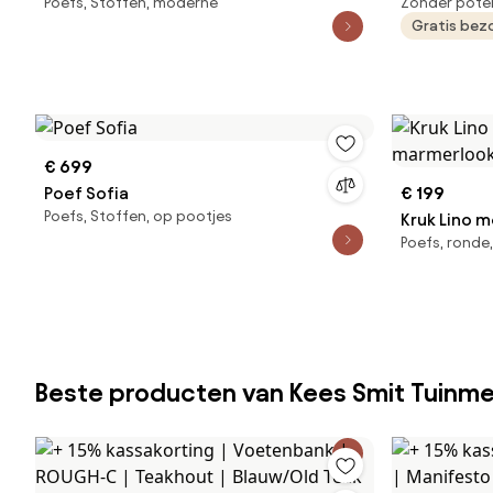
Poefs, Stoffen, moderne
Zonder pote
Gratis bez
€ 699
Poef Sofia
€ 199
Poefs, Stoffen, op pootjes
Kruk Lino 
Poefs, ronde
Beste producten van Kees Smit Tuinm