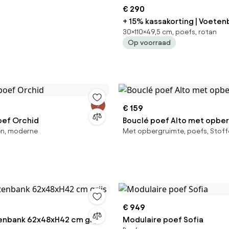
€ 290
+ 15% kassakorting | Voetenb
30×110×49,5 cm, poefs, rotan
Manifesto Pergine | Rope (touw) |
Op voorraad
Taupe/Bruin | 110x30cm | Ke
Tuinmeubelen
€ 159
oef Orchid
Bouclé poef Alto met opbe
en, moderne
Met opbergruimte, poefs, Stof
€ 949
enbank 62x48xH42 cm grijs
Modulaire poef Sofia