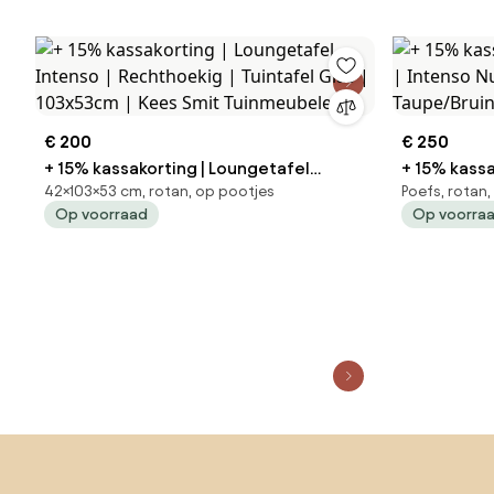
€ 200
€ 250
+ 15% kassakorting | Loungetafel
+ 15% kassa
42×103×53 cm, rotan, op pootjes
Poefs, rotan
Intenso | Rechthoekig | Tuintafel Glas |
Intenso Nusco | Rope (touw) |
Op voorraad
Op voorra
103x53cm | Kees Smit Tuinmeubelen
Taupe/Brui
Sla de voettekst over, ga naar het begin van de pagina