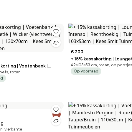
€ 200
+ 15% kassakorting | Lounge
42×103×53 cm, rotan, op pootje
korting | Voetenbank |
Intenso | Rechthoekig | Tuintafel Glas |
Op voorraad
oefs, rotan
103x53cm | Kees Smit Tuin
ad
 | 130x70cm | Kees Smit
len
ng
n, vierkante