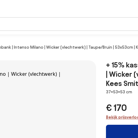
nbank | Intenso Milano | Wicker (vlechtwerk) | Taupe/Bruin | 53x53cm |
+ 15% kas
| Wicker 
Kees Smi
Afmetingen
37×53×53 cm
€ 170
Bekijk prijsverl