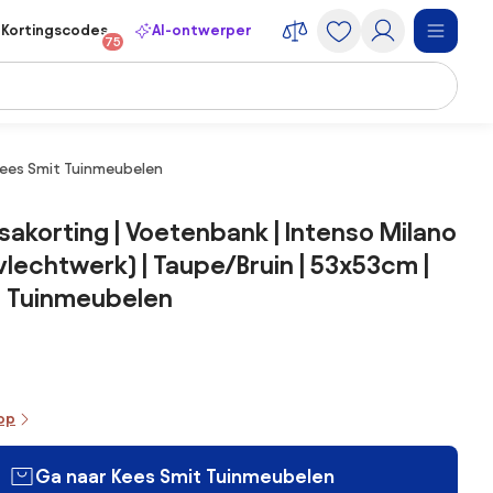
Kortingscodes
AI-ontwerper
75
 Kees Smit Tuinmeubelen
sakorting | Voetenbank | Intenso Milano
(vlechtwerk) | Taupe/Bruin | 53x53cm |
t Tuinmeubelen
oop
Ga naar Kees Smit Tuinmeubelen