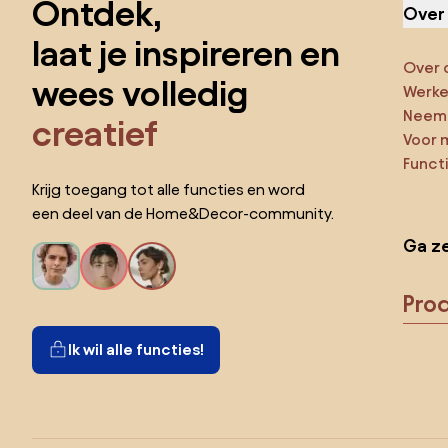
Ontdek,
Over
laat je inspireren en
Over 
wees volledig
Werken
Neem 
creatief
Voor 
Funct
Krijg toegang tot alle functies en word
een deel van de Home&Decor-community.
Ga ze
Pro
Ik wil alle functies!