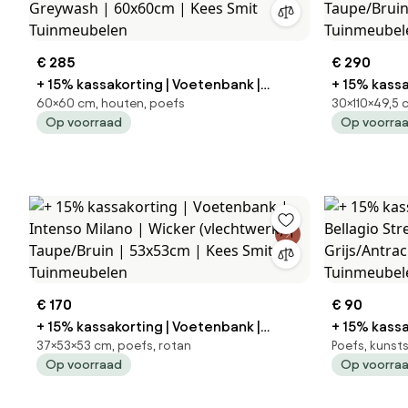
€ 285
€ 290
+ 15% kassakorting | Voetenbank |
+ 15% kassa
60×60 cm, houten, poefs
30×110×49,5 
ROUGH-C | Teakhout | Blauw/Old Teak
Manifesto Pergine | Rope (touw) |
Op voorraad
Op voorra
Greywash | 60x60cm | Kees Smit
Taupe/Bruin
Tuinmeubelen
Tuinmeube
€ 170
€ 90
+ 15% kassakorting | Voetenbank |
+ 15% kassa
37×53×53 cm, poefs, rotan
Poefs, kunst
Intenso Milano | Wicker (vlechtwerk) |
Bellagio Stresa | Aluminium |
Op voorraad
Op voorra
Taupe/Bruin | 53x53cm | Kees Smit
Grijs/Antra
Tuinmeubelen
Tuinmeube