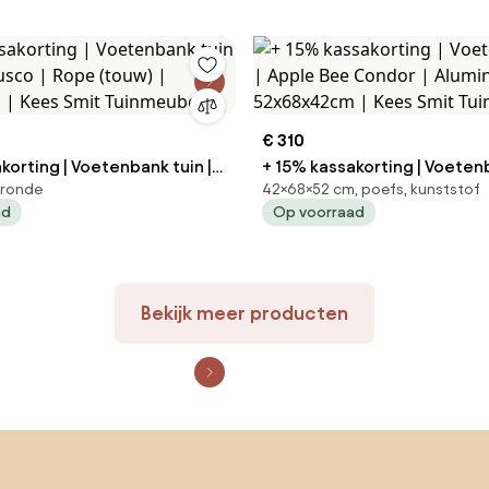
€ 310
korting | Voetenbank tuin |
+ 15% kassakorting | Voetenb
, ronde
42×68×52 cm, poefs, kunststof
Apple Bee Condor | Aluminium
ad
Op voorraad
n | Kees Smit Tuinmeubelen
52x68x42cm | Kees Smit Tu
Bekijk meer producten