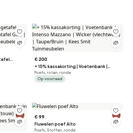
tafel
€ 200
s
+ 15% kassakorting | Voetenbank |
Poefs, rotan, ronde
meubelen
Intenso Mazzano | Wicker (vlechtwerk)
Op voorraad
| Taupe/Bruin | Kees Smit Tuinmeubelen
€ 99
Fluwelen poef Alto
Poefs, Stoffen, ronde