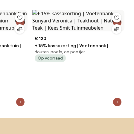
€ 120
ank tuin |
+ 15% kassakorting | Voetenbank |
Houten, poefs, op pootjes
 | Wit |
Sunyard Veronica | Teakhout | Natural
Op voorraad
inmeubelen
Teak | Kees Smit Tuinmeubelen