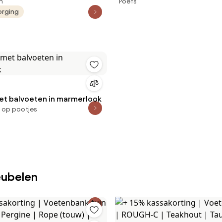
n
Poefs
orging
met balvoeten in marmerlook
, op pootjes
eubelen