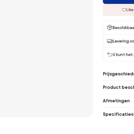
Like
Beschikbaa
Levering vo
U kunt het
Prijsgeschied
Product besch
Afmetingen
Specificaties