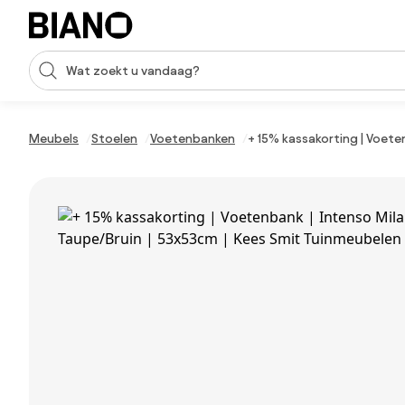
Navigatie overslaan, naar inhoud springen
Zoekopdracht invoeren
Inhoud overslaan, naar voettekst springen
Meubels
Stoelen
Voetenbanken
+ 15% kassakorting | Voete