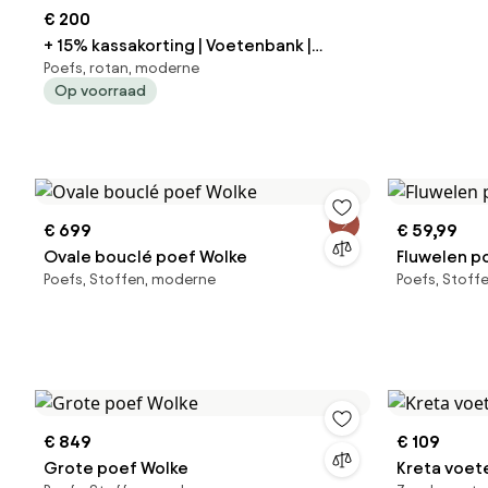
€ 200
+ 15% kassakorting | Voetenbank |
Poefs, rotan, moderne
Intenso Mazzano | Wicker (vlechtwerk)
Op voorraad
| Grijs/Antraciet | Kees Smit
Tuinmeubelen
€ 699
€ 59,99
Ovale bouclé poef Wolke
Fluwelen p
Poefs, Stoffen, moderne
Poefs, Stoff
€ 849
€ 109
Grote poef Wolke
Kreta voet