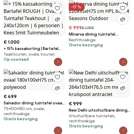
-17 %
€ 999
€ 1.199
Minerva dining tuintafel
Rechthoekige
220x95xH75 cm HPL blad 4
€ 1.000
Gratis bezorging
Seasons Outdoor
+ 15% kassakorting | Bartafel
Teakhouten, ovale, houten
ROUGH | Ovaal | Tuintafel
Op voorraad
Teakhout | 240x120cm | 6
personen | Kees Smit
Tuinmeubelen
€ 499
Salvador dining tuintafel ovaal
€ 999
75×100×180 cm, ovale,
180x100xH75 cm polywood
New Delhi uitschuifbare dining
rechthoekige
Uitschuifbare tuintafels,
tuintafel 204-264x103xH76,5
Gratis bezorging
rechthoekige
cm met kruispoot antraciet
Gratis bezorging