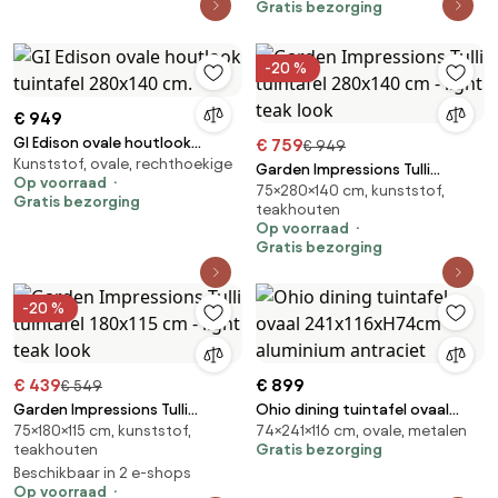
Gratis bezorging
-20 %
€ 949
GI Edison ovale houtlook
€ 759
€ 949
Kunststof, ovale, rechthoekige
tuintafel 280x140 cm.
Garden Impressions Tulli
Op voorraad
75×280×140 cm, kunststof,
tuintafel 280x140 cm - light
Gratis bezorging
teakhouten
teak look
Op voorraad
Gratis bezorging
-20 %
€ 439
€ 899
€ 549
Garden Impressions Tulli
Ohio dining tuintafel ovaal
75×180×115 cm, kunststof,
74×241×116 cm, ovale, metalen
tuintafel 180x115 cm - light teak
241x116xH74cm aluminium
teakhouten
Gratis bezorging
look
antraciet
Beschikbaar in 2 e-shops
Op voorraad