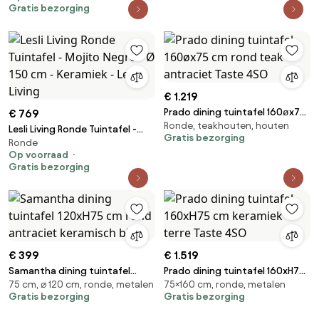
Gratis bezorging
€ 1.219
Prado dining tuintafel 160øx75
€ 769
Ronde, teakhouten, houten
cm rond teak antraciet Taste
Lesli Living Ronde Tuintafel -
Gratis bezorging
4SO
Ronde
Mojito Negro - Ø 150 cm -
Op voorraad
Keramiek - Lesli Living
Gratis bezorging
€ 399
€ 1.519
Samantha dining tuintafel
Prado dining tuintafel 160xH75
75 cm, ⌀ 120 cm, ronde, metalen
75×160 cm, ronde, metalen
120xH75 cm rond antraciet
cm keramiek terre Taste 4SO
Gratis bezorging
Gratis bezorging
keramisch blad