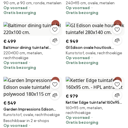
90 cm, ⌀ 90 cm, ronde, metalen
240×115 cm, ovale, metalen
tuintafel rond - Ø90 cm. -
houtlook/keramiek - Ovaal -
Op voorraad
Op voorraad
Antraciet
240x115 cm.
Gratis bezorging
Gratis bezorging
€ 499
€ 949
Baltimor dining tuintafel
GI Edison ovale houtlook
220×100 cm, metalen,
Kunststof, ovale, rechthoekige
220x100 cm.
tuintafel 280x140 cm.
rechthoekige
Op voorraad
Op voorraad
Gratis bezorging
Gratis bezorging
€ 979
Kettler Edge tuintafel 160x95
€ 549
160×95 cm, metalen,
cm. - HPL antraciet
Garden Impressions Edison
rechthoekige
Kunststof, ovale, rechthoekige
ovale tuintafel polywood
Op voorraad
180x115 cm.
Beschikbaar in 2 e-shops
Gratis bezorging
Op voorraad