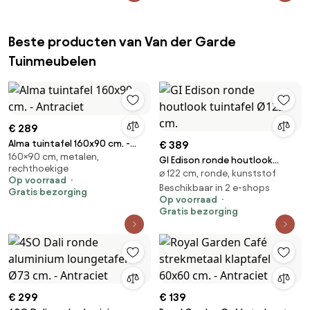
Beste producten van Van der Garde
Tuinmeubelen
€ 289
Alma tuintafel 160x90 cm. -
€ 389
160×90 cm, metalen,
Antraciet
GI Edison ronde houtlook
rechthoekige
⌀ 122 cm, ronde, kunststof
tuintafel Ø122 cm.
Op voorraad
Beschikbaar in 2 e-shops
Gratis bezorging
Op voorraad
Gratis bezorging
€ 299
€ 139