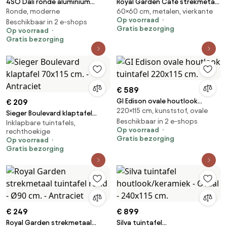
4SO Dali ronde aluminium
Royal Garden Café strekmetaal
Ronde, moderne
60×60 cm, metalen, vierkante
loungetafel Ø73 cm. -
klaptafel 60x60 cm. - Antraciet
Op voorraad
Antraciet
Beschikbaar in 2 e-shops
Gratis bezorging
Op voorraad
Gratis bezorging
€ 589
GI Edison ovale houtlook
€ 209
220×115 cm, kunststof, ovale
tuintafel 220x115 cm.
Sieger Boulevard klaptafel
Beschikbaar in 2 e-shops
Inklapbare tuintafels,
70x115 cm. - Antraciet
Op voorraad
rechthoekige
Gratis bezorging
Op voorraad
Gratis bezorging
€ 249
€ 899
Royal Garden strekmetaal
Silva tuintafel