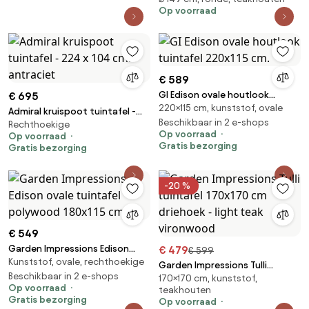
Op voorraad
Tuintafel Polywood | Ø149cm | 6
personen | Kees Smit
Tuinmeubelen
€ 589
GI Edison ovale houtlook
€ 695
220×115 cm, kunststof, ovale
tuintafel 220x115 cm.
Admiral kruispoot tuintafel -
Beschikbaar in 2 e-shops
Rechthoekige
224 x 104 cm. - antraciet
Op voorraad
Op voorraad
Gratis bezorging
Gratis bezorging
-20 %
€ 549
Garden Impressions Edison
€ 479
€ 599
Kunststof, ovale, rechthoekige
ovale tuintafel polywood
Garden Impressions Tulli
180x115 cm.
Beschikbaar in 2 e-shops
170×170 cm, kunststof,
tuintafel 170x170 cm driehoek -
Op voorraad
teakhouten
light teak vironwood
Gratis bezorging
Op voorraad