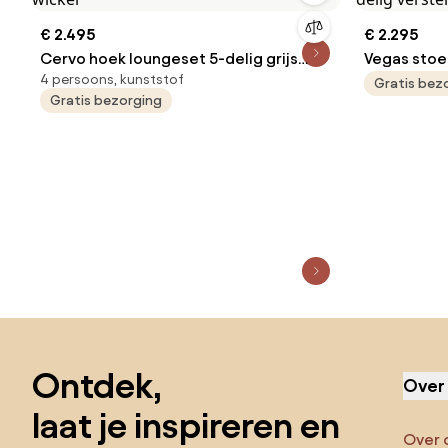
€ 2.495
€ 2.295
Cervo hoek loungeset 5-delig grijs
Vegas stoe
4 persoons, kunststof
wicker
delig vers
Gratis bez
Gratis bezorging
Sla de voettekst over, ga naar het begin van de pagina
Ontdek,
Over
laat je inspireren en
Over 