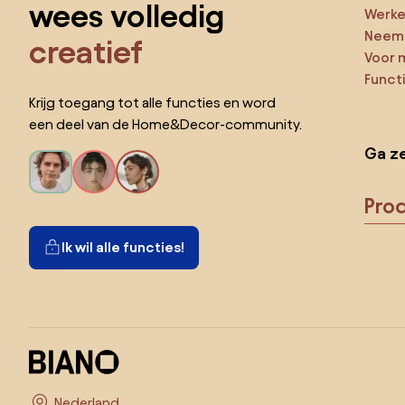
wees volledig
Werken
Neem 
creatief
Voor 
Funct
Krijg toegang tot alle functies en word
een deel van de Home&Decor-community.
Ga ze
Pro
Ik wil alle functies!