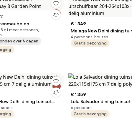
70
itenmeubelen
€ 1.349
 8 of meer personen,
ay 8 Garden Point
Malaga New Delhi dining tui
n
4 persoons, houten
uitschuifbaar 204-264x103
onden over 4 dagen
Gratis bezorging
delig aluminium
orging
€ 1.359
New Delhi dining tuinset
Lola Salvador dining tuinset
ersoons
6 persoons
224x103x74,5 cm 7 delig aluminium
220x115xH75 cm 7 delig po
orging
Gratis bezorging