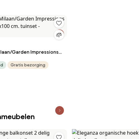
laan/Garden Impressions
x100 cm. tuinset -
ad
Gratis bezorging
r
inmeubelen