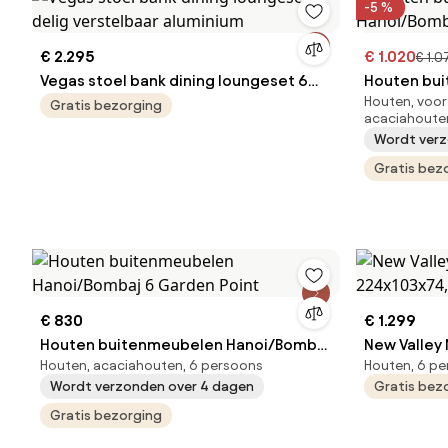
-5 %
€ 2.295
€ 1.020
€ 1.0
Vegas stoel bank dining loungeset 6
Houten bu
Houten, voor
delig verstelbaar aluminium
Hanoi/Bomb
Gratis bezorging
acaciahoute
Wordt verz
Gratis bez
€ 830
€ 1.299
Houten buitenmeubelen Hanoi/Bombaj
New Valley 
Houten, acaciahouten, 6 persoons
Houten, 6 p
6 Garden Point
Wordt verzonden over 4 dagen
Gratis bez
Gratis bezorging