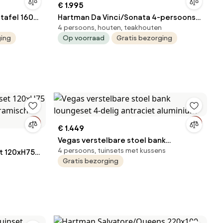
€ 1.995
tafel 160
Hartman Da Vinci/Sonata 4-persoons
4 persoons, houten, teakhouten
verstelbare tuinset 160x90 cm. - Teak
ging
Op voorraad
Gratis bezorging
€ 1.449
Vegas verstelbare stoel bank
4 persoons, tuinsets met kussens
et 120xH75
loungeset 4-delig antraciet aluminium
Gratis bezorging
eramisch