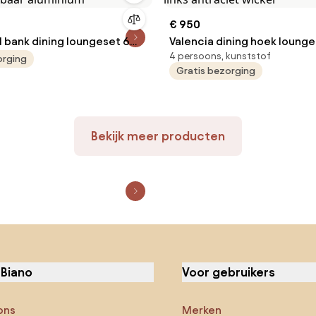
€ 950
l bank dining loungeset 6
Valencia dining hoek lounge
4 persoons, kunststof
telbaar aluminium
links antraciet wicker
orging
Gratis bezorging
Bekijk meer producten
 Biano
Voor gebruikers
ons
Merken