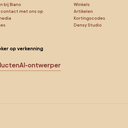
 bij Biano
Winkels
contact met ons op
Artikelen
media
Kortingscodes
ies
Densy Studio
ker op verkenning
ducten
AI-ontwerper