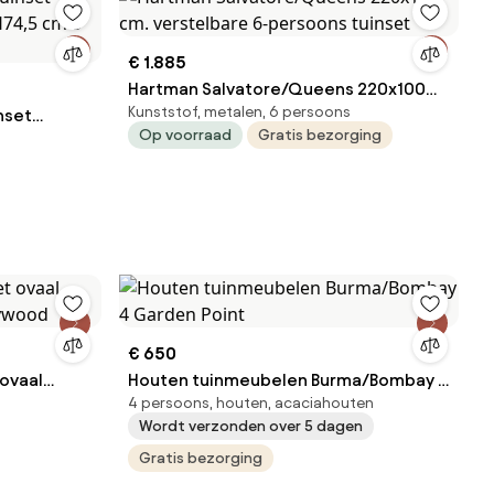
€ 1.885
Hartman Salvatore/Queens 220x100
Kunststof, metalen, 6 persoons
nset
cm. verstelbare 6-persoons tuinset
Op voorraad
Gratis bezorging
xH74,5 cm 5
€ 650
 ovaal
Houten tuinmeubelen Burma/Bombay 4
4 persoons, houten, acaciahouten
lywood
Garden Point
Wordt verzonden over 5 dagen
Gratis bezorging