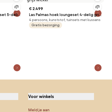
€ 2.499
set 5-delig
Las Palmas hoek loungeset 4-delig grijs
4 persoons, kunststof, tuinsets met kussens
wicker
Gratis bezorging
Voor winkels
Meld je aan