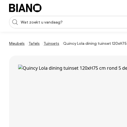
Navigatie overslaan, naar inhoud springen
Zoekopdracht invoeren
Inhoud overslaan, naar voettekst springen
Meubels
Tafels
Tuinsets
Quincy Lola dining tuinset 120xH75