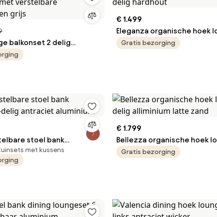
€ 1.499
Eleganza organische hoek l
9
ge balkonset 2 delig
delig hardhout
Gratis bezorging
r met verstelbare
orging
en grijs
€ 1.799
telbare stoel bank
Bellezza organische hoek l
tuinsets met kussens
4-delig antraciet aluminium
delig alliminium latte zand
Gratis bezorging
orging