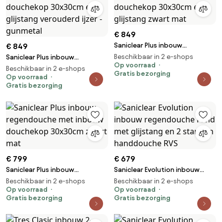
€ 849
Saniclear Plus inbouw
€ 849
regendouche met inbouw
Beschikbaar in 2 e-shops
Saniclear Plus inbouw
douchekop 30x30cm en
Op voorraad
regendouche met inbouw
Beschikbaar in 2 e-shops
Gratis bezorging
glijstang zwart mat
douchekop 30x30cm en
Op voorraad
Gratis bezorging
glijstang verouderd ijzer -
gunmetal
€ 799
€ 679
Saniclear Plus inbouw
Saniclear Evolution inbouw
regendouche met inbouw
regendouche rond met
Beschikbaar in 2 e-shops
Beschikbaar in 2 e-shops
douchekop 30x30cm zwart
Op voorraad
glijstang en 2 standen
Op voorraad
Gratis bezorging
Gratis bezorging
mat
handdouche RVS