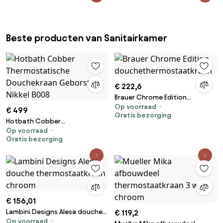
thermostaatkranen (SK38380,
SK22979 en SK22980)
Beste producten van Sanitairkamer
€ 222,6
Brauer Chrome Edition
Op voorraad
douchethermostaatkraan
€ 499
Gratis bezorging
Hotbath Cobber
Op voorraad
Thermostatische Douchekraan
Gratis bezorging
Geborsteld Nikkel B008
€ 156,01
Lambini Designs Alesa douche
€ 119,2
Op voorraad
thermostaatkraan chroom