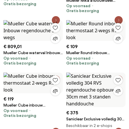
Mueller Mika afbouwdeel
Gratis bezorging
Op voorraad
thermostaatkraan 3 weg
Gratis bezorging
chroom
€ 809,01
€ 109
Mueller Cube waterval Inbouw
Mueller Round inbouw
Op voorraad
Op voorraad
regendouche 3-wegs
thermostaat 2-wegs RVS look
Gratis bezorging
Gratis bezorging
€ 119
Mueller Cube inbouw
Op voorraad
thermostaat 2-wegs RVS look
€ 375
Gratis bezorging
Saniclear Exclusive volledig 304
RVS regendouche opbouw
Beschikbaar in 2 e-shops