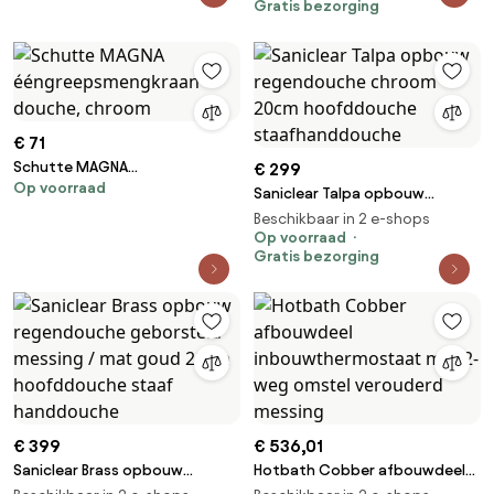
Gratis bezorging
handdouche geborsteld
messing
€ 71
Schutte MAGNA
€ 299
Op voorraad
ééngreepsmengkraan douche,
Saniclear Talpa opbouw
chroom
regendouche chroom 20cm
Beschikbaar in 2 e-shops
hoofddouche
Op voorraad
Gratis bezorging
staafhanddouche
€ 399
€ 536,01
Saniclear Brass opbouw
Hotbath Cobber afbouwdeel
regendouche geborsteld
inbouwthermostaat met 2-