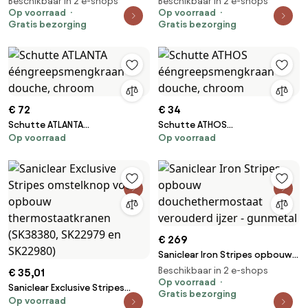
Beschikbaar in 2 e-shops
Beschikbaar in 2 e-shops
messing / mat goud 20cm
Op voorraad
weg omstel verouderd messing
Op voorraad
Gratis bezorging
Gratis bezorging
hoofddouche staaf
handdouche
€ 72
€ 34
Schutte ATLANTA
Schutte ATHOS
Op voorraad
Op voorraad
ééngreepsmengkraan douche,
ééngreepsmengkraan douche,
chroom
chroom
€ 269
Saniclear Iron Stripes opbouw
douchethermostaat
Beschikbaar in 2 e-shops
€ 35,01
verouderd ijzer - gunmetal
Op voorraad
Saniclear Exclusive Stripes
Gratis bezorging
Op voorraad
omstelknop voor opbouw