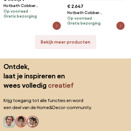
Hotbath Cobber
€ 2.647
Op voorraad
Thermostatische Regendouche
Hotbath Cobber
Gratis bezorging
Doucheset Geborsteld
Op voorraad
Thermostatische Regendouche
Messing SDS9
Gratis bezorging
Doucheset Geborsteld Koper
PVD SDS9
Bekijk meer producten
Sla de voettekst over, ga naar het begin van de pagina
Ontdek,
laat je inspireren en
wees volledig
creatief
Krijg toegang tot alle functies en word
een deel van de Home&Decor-community.