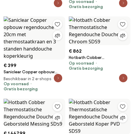
30cm met 3 standen
Op voorraad
Gratis bezorging
handdouche
€ 862
Hotbath Cobber
Op voorraad
Thermostatische Regendouche
€ 399
Gratis bezorging
Doucheset Chroom SDS9
Saniclear Copper opbouw
regendouche 20cm met
Beschikbaar in 2 e-shops
thermostaatkraan en 3
Op voorraad
Gratis bezorging
standen handdouche
koperkleurig
€ 1.447,99