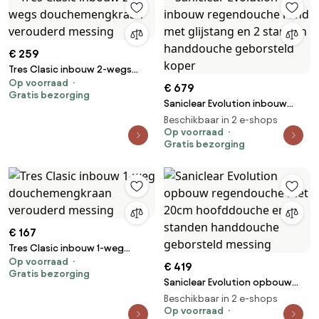
€ 259
Tres Clasic inbouw 2-wegs
Op voorraad
douchemengkraan verouderd
€ 679
Gratis bezorging
messing
Saniclear Evolution inbouw
regendouche rond met
Beschikbaar in 2 e-shops
glijstang en 2 standen
Op voorraad
Gratis bezorging
handdouche geborsteld koper
€ 167
Tres Clasic inbouw 1-weg
Op voorraad
douchemengkraan verouderd
€ 419
Gratis bezorging
messing
Saniclear Evolution opbouw
regendouche met 20cm
Beschikbaar in 2 e-shops
hoofddouche en 2 standen
Op voorraad