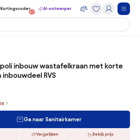
Kortingscodes
AI-ontwerper
67
apoli inbouw wastafelkraan met korte
n inbouwdeel RVS
oop
Ga naar Sanitairkamer
Vergelijken
Bekijk prijs