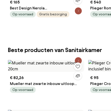
€ 165
€ 540
Best Design Nerola
Plieger Ro
wastafelmengkraan verhoogd chroom
geborstel
Op voorraad
Gratis bezorging
Op voorra
Beste producten van Sanitairkamer
€ 82,26
€ 95
Mueller mat zwarte inbouw uitloop
Plieger Cr
20cm
inclusief 
Op voorraad
Op voorra