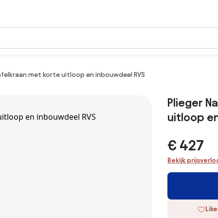
afelkraan met korte uitloop en inbouwdeel RVS
Plieger N
uitloop e
€ 427
Bekijk prijsverl
Like