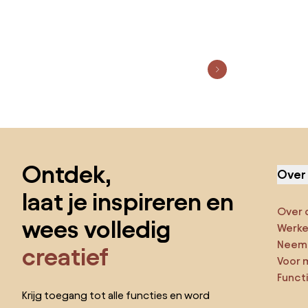
Sla de voettekst over, ga naar het begin van de pagina
Ontdek,
Over
laat je inspireren en
Over 
wees volledig
Werken
Neem 
creatief
Voor 
Funct
Krijg toegang tot alle functies en word