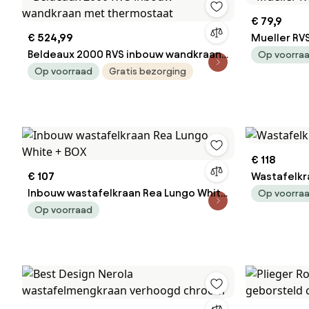
€ 79,9
€ 524,99
Mueller RV
Beldeaux 2000 RVS inbouw wandkraan
Op voorra
met thermostaat
Op voorraad
Gratis bezorging
€ 118
€ 107
Wastafelkr
Inbouw wastafelkraan Rea Lungo White
Op voorra
+ BOX
Op voorraad