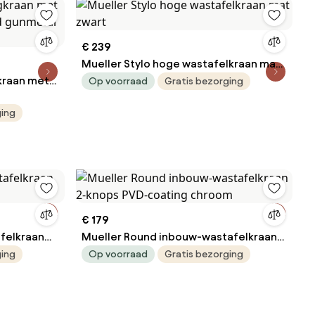
€ 239
Mueller Stylo hoge wastafelkraan mat
kraan met
zwart
Op voorraad
Gratis bezorging
ld
ging
€ 179
felkraan
Mueller Round inbouw-wastafelkraan
2-knops PVD-coating chroom
ging
Op voorraad
Gratis bezorging