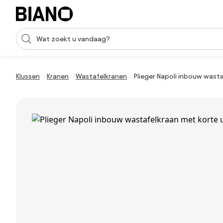
Navigatie overslaan, naar inhoud springen
Zoekopdracht invoeren
Inhoud overslaan, naar voettekst springen
Klussen
Kranen
Wastafelkranen
Plieger Napoli inbouw wast