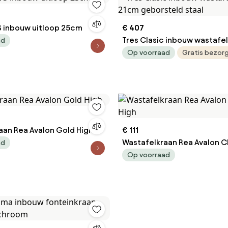
S inbouw uitloop 25cm
€ 407
Tres Clasic inbouw wastafe
ad
geborsteld staal
Op voorraad
Gratis bezor
aan Rea Avalon Gold High
€ 111
Wastafelkraan Rea Avalon
ad
High
Op voorraad