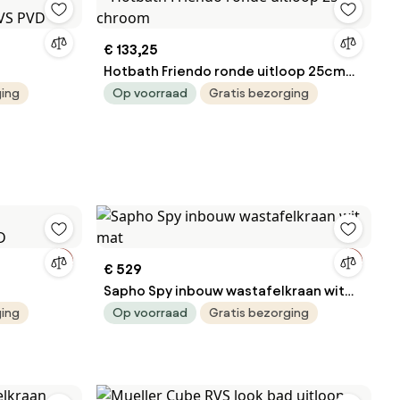
€ 133,25
Hotbath Friendo ronde uitloop 25cm
RVS PVD
chroom
ging
Op voorraad
Gratis bezorging
€ 529
Sapho Spy inbouw wastafelkraan wit
VD
mat
ging
Op voorraad
Gratis bezorging