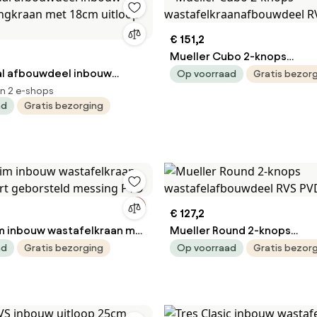
€ 151,2
Mueller Cubo 2-knops
l afbouwdeel inbouw
wastafelkraanafbouwdeel 
Op voorraad
Gratis bezor
ngkraan met 18cm uitloop
in 2 e-shops
ad
Gratis bezorging
€ 127,2
im inbouw wastafelkraan met
Mueller Round 2-knops
geborsteld messing PVD
wastafelafbouwdeel RVS P
ad
Gratis bezorging
Op voorraad
Gratis bezor