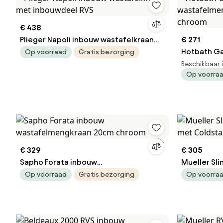
€ 438
Plieger Napoli inbouw wastafelkraan
€ 271
met inbouwdeel RVS
Hotbath Ga
Op voorraad
Gratis bezorging
wastafelme
Beschikbaar 
Op voorra
chroom
€ 329
€ 305
Sapho Forata inbouw
Mueller Sl
wastafelmengkraan 20cm chroom
Coldstart 
Op voorraad
Gratis bezorging
Op voorra