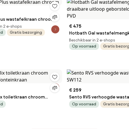
Plus wastafelkraan chroom
€ 475
in 2 e-shops
ad
Gratis bezorging
Hotbath Gal wastafelmeng
draaibare uitloop geborste
Beschikbaar in 2 e-shops
Op voorraad
Gratis bezor
gunmetal PVD
€ 259
ix toiletkraan chroom
Sento RVS verhoogde wasta
 fonteinkraan
SW112
ad
Op voorraad
Gratis bezor