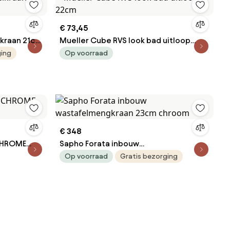
€ 73,45
lkraan 21cm
Mueller Cube RVS look bad uitloop
22cm
ging
Op voorraad
€ 348
 CHROME
Sapho Forata inbouw
wastafelmengkraan 23cm chroom
Op voorraad
Gratis bezorging