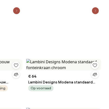
€ 64
bouw
Lambini Designs Modena standaard
fonteinkraan chroom
ging
Op voorraad