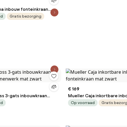
ma inbouw fonteinkraan
d chroom
ad
Gratis bezorging
€ 169
oss 3-gats inbouwkraan
Mueller Caja inkortbare in
binnenwerk mat zwart
fonteinkraan mat zwart
ad
Op voorraad
Gratis bezor