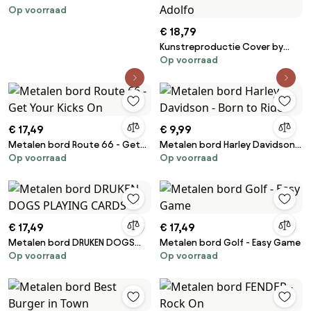
Op voorraad
and Open One
€ 18,79
Kunstreproductie Cover by
Op voorraad
Anon of score of opera
Turandot by Giacomo Puccini,
1926, Hohenstein, Adolfo
€ 17,49
€ 9,99
Metalen bord Route 66 - Get
Metalen bord Harley Davidson -
Op voorraad
Op voorraad
Your Kicks On
Born to Ride
€ 17,49
€ 17,49
Metalen bord DRUKEN DOGS
Metalen bord Golf - Easy Game
Op voorraad
Op voorraad
PLAYING CARDS