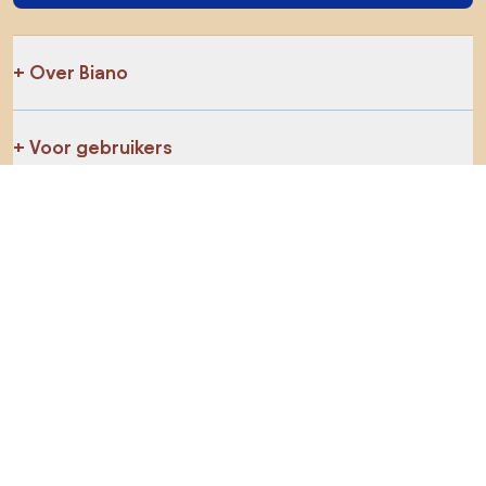
Over Biano
Voor gebruikers
Voor winkels
Ga zeker op verkenning
Producten
AI-ontwerper
Jij kan ons op sociale media vinden