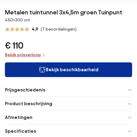
Metalen tuintunnel 3x4,5m groen Tuinpunt
Afmetingen
450×300 cm
4,9
(7 beoordelingen)
€ 110
Bekijk prijsverloop
Bekijk beschikbaarheid
Prijsgeschiedenis
Product beschrijving
Afmetingen
Specificaties