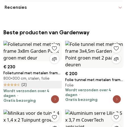
Recensies
Beste producten van Gardenway
€ 230
Folietunnel met metalen frame
€ 200
800×300 cm, stalen, folie
3x8m Garden Point groen met
Folie tunnel met metalen frame
deur
(2)
Folie
3x4,5m Garden Point groen
Wordt verzonden over 4
Wordt verzonden over 4
met 2 paar deuren
dagen
dagen
Gratis bezorging
Gratis bezorging