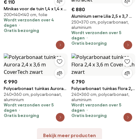
€ 110
Minikas voor de tuin 1,4 x 1,4 x 2
€ 880
200×140×140 cm, folie
Tuinpunt groen
Aluminium serre Lilia 2,5 x 3,7 m
Wordt verzonden over 4
250×370 cm, polycarbonaat,
CoverTech antraciet
dagen
aluminium
Gratis bezorging
Wordt verzonden over 5
dagen
Gratis bezorging
€ 990
€ 790
Polycarbonaat tuinkas Aurora
Polycarbonaat tuinkas Flora 2,4
240×360 cm, polycarbonaat,
240×360 cm, polycarbonaat,
2,4 x 3,6 m CoverTech zwart
x 3,6 m CoverTech zwart
aluminium
aluminium
Wordt verzonden over 5
Wordt verzonden over 5
dagen
dagen
Gratis bezorging
Gratis bezorging
Bekijk meer producten