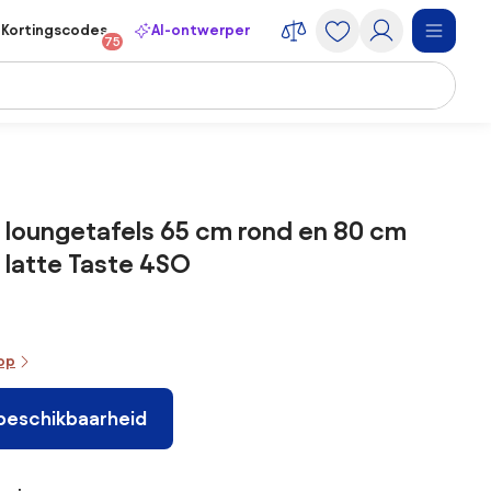
Kortingscodes
AI-ontwerper
75
 loungetafels 65 cm rond en 80 cm
 latte Taste 4SO
oop
 beschikbaarheid