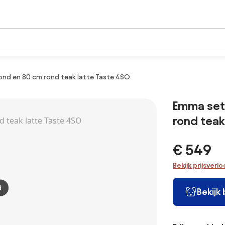
ond en 80 cm rond teak latte Taste 4SO
Emma set
rond teak
€ 549
Bekijk prijsverl
d
Bekijk