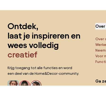
Sla de voettekst over, ga naar het begin van de pagina
Ontdek,
Over
laat je inspireren en
Over 
wees volledig
Werken
Neem 
creatief
Voor 
Funct
Krijg toegang tot alle functies en word
een deel van de Home&Decor-community.
Ga ze
Pro
Ik wil alle functies!