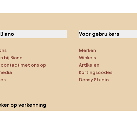
 Biano
Voor gebruikers
ons
Merken
 bij Biano
Winkels
contact met ons op
Artikelen
media
Kortingscodes
ies
Densy Studio
ker op verkenning
ducten
AI-ontwerper