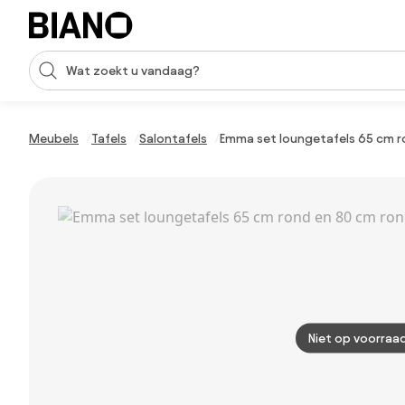
Navigatie overslaan, naar inhoud springen
Zoekopdracht invoeren
Inhoud overslaan, naar voettekst springen
Meubels
Tafels
Salontafels
Emma set loungetafels 65 cm r
Niet op voorraa