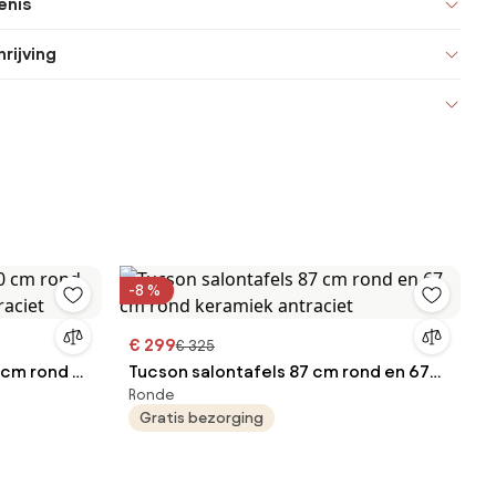
enis
rijving
-8 %
€ 299
€ 325
 cm rond en
Tucson salontafels 87 cm rond en 67
Ronde
iet
cm rond keramiek antraciet
Gratis bezorging