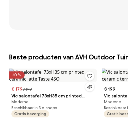
Beste producten van AVH Outdoor Tu
-10 %
€ 179
€ 199
€ 199
Vic salontafel 73xH35 cm printed
Vic salont
Moderne
Moderne
ceramic latte Taste 4SO
ceramic te
Beschikbaar in 3 e-shops
Beschikbaar 
Gratis bezorging
Gratis bez