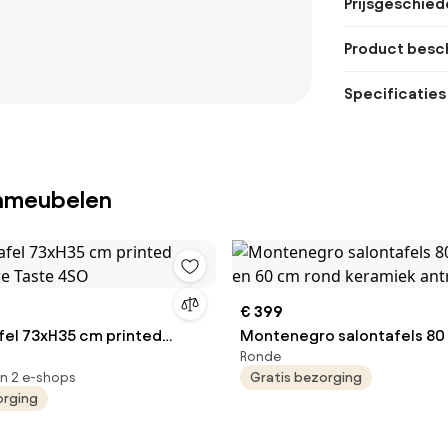
Prijsgeschied
Product besch
Specificaties
inmeubelen
€ 399
afel 73xH35 cm printed
Montenegro salontafels 80
Ronde
rre Taste 4SO
60 cm rond keramiek antrac
in 2 e-shops
Gratis bezorging
orging