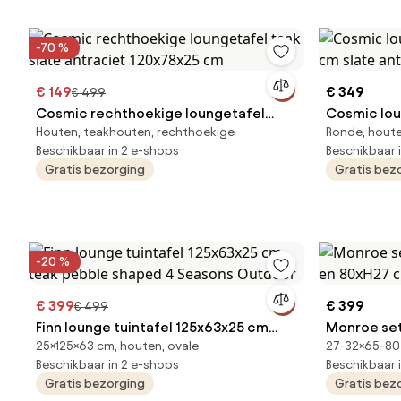
-70 %
€ 149
€ 349
€ 499
Cosmic rechthoekige loungetafel
Cosmic lou
Houten, teakhouten, rechthoekige
Ronde, hout
teak slate antraciet 120x78x25 cm
cm slate a
Beschikbaar in 2 e-shops
Beschikbaar 
Gratis bezorging
Gratis bez
-20 %
€ 399
€ 399
€ 499
Finn lounge tuintafel 125x63x25 cm
Monroe set
25×125×63 cm, houten, ovale
27-32×65-80 
teak pebble shaped 4 Seasons
en 80xH27 
Beschikbaar in 2 e-shops
Beschikbaar 
Outdoor
Gratis bezorging
Gratis bez