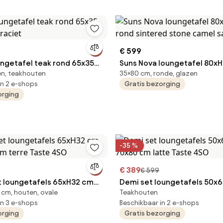
€ 599
ngetafel teak rond 65x35
Suns Nova loungetafel 80x
en, teakhouten
35×80 cm, ronde, glazen
ntraciet
sintered stone camel sand
in 2 e-shops
Gratis bezorging
orging
-35 %
€ 389
€ 599
 loungetafels 65xH32 cm
Demi set loungetafels 50x
cm, houten, ovale
Teakhouten
cm terre Taste 4SO
70x80 cm latte Taste 4SO
in 3 e-shops
Beschikbaar in 2 e-shops
orging
Gratis bezorging