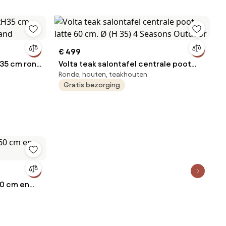
€ 499
H35 cm rond
Volta teak salontafel centrale poot
Ronde, houten, teakhouten
latte 60 cm. Ø (H 35) 4 Seasons
Gratis bezorging
Outdoor
60 cm en