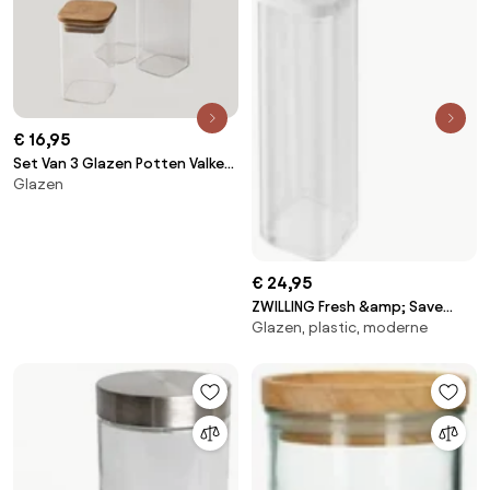
€ 16,95
Set Van 3 Glazen Potten Valkey
Glazen
Transparant - Sklum
€ 24,95
ZWILLING Fresh &amp; Save
Glazen, plastic, moderne
CUBE CUBE-doos 4S / 11 cm,
transparant-wit - Fresh &amp;
Save CUBE - ZWILLING