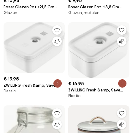
€ 10,95
€ 9,95
Roser Glazen Pot ↑21,5 Cm -
Roser Glazen Pot ↑13,8 Cm -
Glazen
Glazen, metalen
Sklum
Sklum
€ 19,95
€ 16,95
ZWILLING Fresh &amp; Save
ZWILLING Fresh &amp; Save
Plastic
Vacuüm brooddoos L,
Plastic
Vacuüm brooddoos M,
Kunststof, Wit-Grijs - Fresh
Kunststof, Wit-Grijs - Fresh
&amp; Save - ZWILLING
&amp; Save - ZWILLING