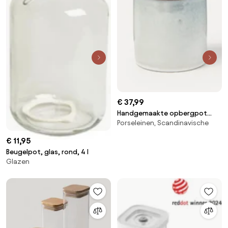
€ 37,99
Handgemaakte opbergpot
Porseleinen, Scandinavische
Nordic Sand
€ 11,95
Beugelpot, glas, rond, 4 l
Glazen