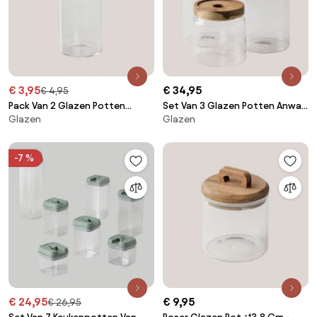
€ 3,95
€ 34,95
€ 4,95
Pack Van 2 Glazen Potten
Set Van 3 Glazen Potten Anwas
Glazen
Glazen
Launun Ø4,7 Cm - ↑10 Cm -
Transparant - Sklum
Sklum
-7 %
€ 24,95
€ 9,95
€ 26,95