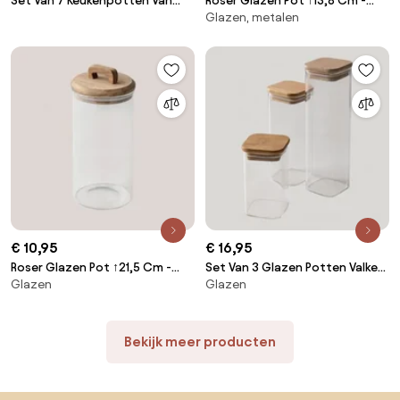
Set Van 7 Keukenpotten Van
Roser Glazen Pot ↑13,8 Cm -
Glazen, metalen
Polypropyleen Janos Celadon -
Sklum
Sklum
€ 10,95
€ 16,95
Roser Glazen Pot ↑21,5 Cm -
Set Van 3 Glazen Potten Valkey
Glazen
Glazen
Sklum
Transparant - Sklum
Bekijk meer producten