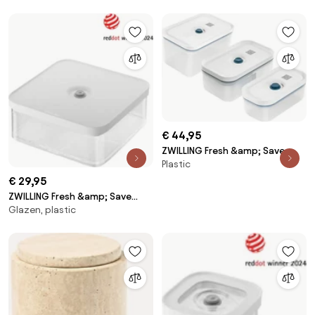
€ 44,95
ZWILLING Fresh &amp; Save
Plastic
Vacuumdozenset S/M/L 3-delig
La-Mer - kunststof - Fresh
€ 29,95
&amp; Save - ZWILLING
ZWILLING Fresh &amp; Save
Glazen, plastic
CUBE CUBE-doos L / 21 cm,
transparant-wit - Fresh &amp;
Save CUBE - ZWILLING