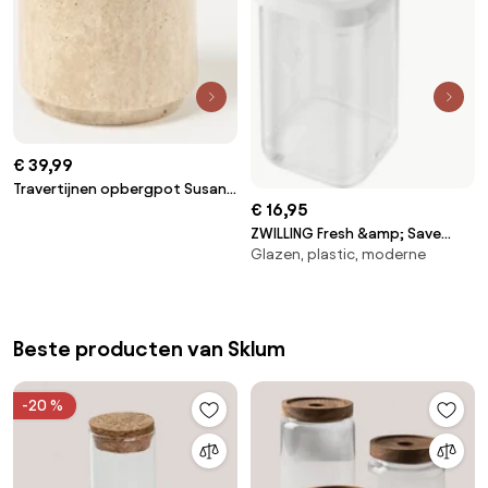
€ 39,99
Travertijnen opbergpot Susan,
€ 16,95
H 14 cm
ZWILLING Fresh &amp; Save
Glazen, plastic, moderne
CUBE CUBE-doos 2S / 11 cm,
transparant-wit - Fresh &amp;
Save CUBE - ZWILLING
Beste producten van Sklum
-20 %