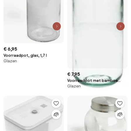
€ 6,95
Voorraadpot, glas, 1,7 l
Glazen
€ 7,95
Voorraadpot met bamboe
Glazen
deksel, gerecycled glas, 820 ml