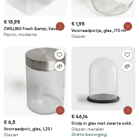
€ 15,95
€ 1,95
ZWILLING Fresh &amp; Save
Voorraadpotje, glas, 170 ml
Plastic, moderne
Vacuüm brooddoos L,
Glazen
Kunststof, semitransparant-
Grijs - Fresh &amp; Save -
ZWILLING
€ 46,14
€ 6,5
Stolp in glas met zwarte sokkel
Voorraadpot, glas, 1,25 l
Glazen, metalen
H32 cm, Campa
Gratis bezorging
Glazen