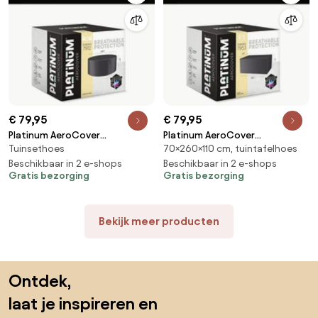
€ 79,95
€ 79,95
Platinum AeroCover
Platinum AeroCover
Tuinsethoes
70×260×110 cm, tuintafelhoes
Tuinsethoes ø200xH85
Tuintafelhoes 260x110xH70
Beschikbaar in 2 e-shops
Beschikbaar in 2 e-shops
Gratis bezorging
Gratis bezorging
Bekijk meer producten
Sla de voettekst over, ga naar het begin van de pagina
Ontdek,
laat je inspireren en