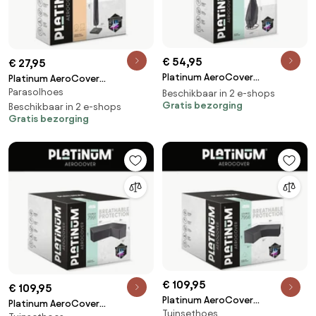
€ 54,95
€ 27,95
Platinum AeroCover
Platinum AeroCover
Hangstoelhoes ø100xH200
Parasolhoes
Parasolhoes
Beschikbaar in 2 e-shops
Gratis bezorging
middenstokparasol H165x25/35
Beschikbaar in 2 e-shops
Gratis bezorging
€ 109,95
€ 109,95
Platinum AeroCover
Platinum AeroCover
Tuinsethoes
Loungesethoes hoekset