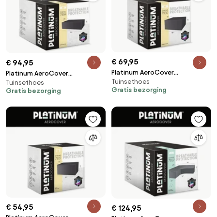
€ 69,95
€ 94,95
Platinum AeroCover
Platinum AeroCover
Tuinsethoes
Tuinsethoes 180x150xH85
Tuinsethoes
Tuinsethoes 280x150xH85
Gratis bezorging
Gratis bezorging
€ 54,95
€ 124,95