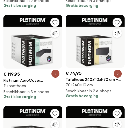
middenstokparasol H165x25/35
Beschikbaar in 2 e-shops
Beschikbaar in 3 e-shops
Gratis bezorging
Gratis bezorging
€ 74,95
€ 119,95
Tafelhoes 240x110xH70 cm –
Platinum AeroCover
70×240×110 cm
AeroCover
Tuinsethoes
Loungesethoes hoekset links
Beschikbaar in 2 e-shops
355x275x100xH70
Beschikbaar in 3 e-shops
Gratis bezorging
Gratis bezorging