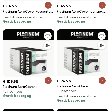
€ 34,95
€ 49,95
Platinum AeroCover Kussentas
Platinum AeroCover lounge-,
80x80xH60
koffie-, vuurtafelhoes.
Beschikbaar in 2 e-shops
Beschikbaar in 2 e-shops
Gratis bezorging
Ademende hoes voor lounge-,
Gratis bezorging
koffie- en vuurtafels
82x82xH50cm.
€ 94,95
€ 109,95
Platinum AeroCover
Platinum AeroCover
Tuinsethoes
Loungesethoes hoekset
Tuinsethoes
Loungesethoes hoekset
Gratis bezorging
270x270x100xH70
Beschikbaar in 2 e-shops
300x300x100xH70
Gratis bezorging