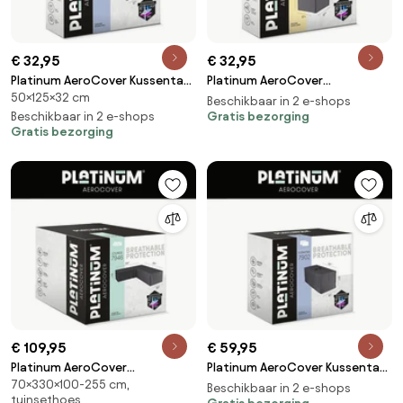
€ 32,95
€ 32,95
Platinum AeroCover Kussentas
Platinum AeroCover
50×125×32 cm
125x32xH50
Stapelstoelhoes/
Beschikbaar in 2 e-shops
Beschikbaar in 2 e-shops
gasveerstoelhoes
Gratis bezorging
Gratis bezorging
67x67xH80/110
€ 109,95
€ 59,95
Platinum AeroCover
Platinum AeroCover Kussentas
70×330×100-255 cm,
Loungesethoes hoekset links
175x80xH60
Beschikbaar in 2 e-shops
tuinsethoes