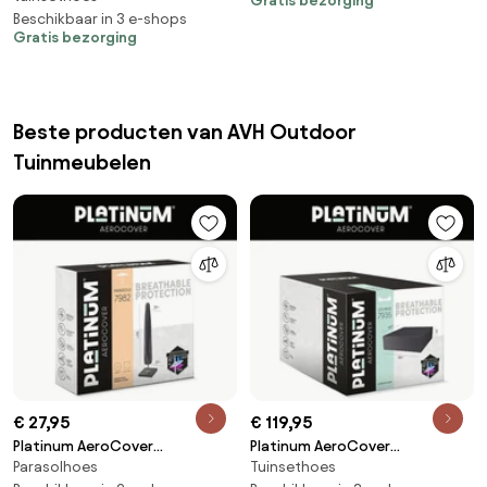
330x255x100xH70
Gratis bezorging
Beschikbaar in 3 e-shops
Gratis bezorging
Beste producten van AVH Outdoor
Tuinmeubelen
€ 27,95
€ 119,95
Platinum AeroCover
Platinum AeroCover
Parasolhoes
Tuinsethoes
Parasolhoes
Loungesethoes 300x300xH70