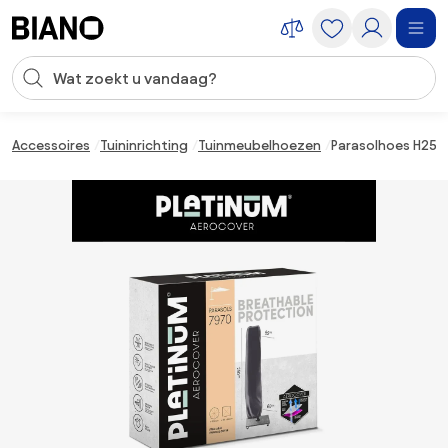
Navigatie overslaan, naar inhoud springen
Zoekopdracht invoeren
Inhoud overslaan, naar voettekst springen
Accessoires
Tuininrichting
Tuinmeubelhoezen
Parasolhoes H250