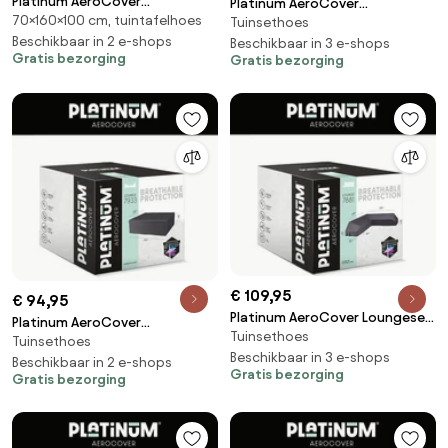
Platinum AeroCover
Platinum AeroCover
70×160×100 cm, tuintafelhoes
Tuintafelhoes 160x100xH70
Tuinsethoes
Loungesethoes hoekset
Beschikbaar in 2 e-shops
trapeze 300x300x90xH65/90
Beschikbaar in 3 e-shops
Gratis bezorging
Gratis bezorging
€ 109,95
€ 94,95
Platinum AeroCover Loungeset
Platinum AeroCover
Tuinsethoes
platformhoes
Tuinsethoes
Loungesethoes 235x235xH70
275x275x90xH30/45/70
Beschikbaar in 3 e-shops
Beschikbaar in 2 e-shops
Gratis bezorging
Gratis bezorging