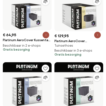
€ 64,95
€ 129,95
Platinum AeroCover Kussentas
Platinum AeroCover
200x75xH60
Beschikbaar in 2 e-shops
Tuinsethoes
Tuinsethoes ø320xH85
Gratis bezorging
Beschikbaar in 3 e-shops
Gratis bezorging