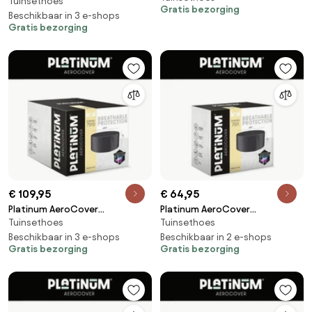
Tuinsethoes
Loungesethoes hoekset rechts
Gratis bezorging
trapeze 270x270x90xH65/90
270x210x85xH65/90
Beschikbaar in 3 e-shops
Gratis bezorging
€ 109,95
€ 64,95
Platinum AeroCover
Platinum AeroCover
Tuinsethoes
Tuinsethoes
Tuinsethoes ø250xH85
Tuinsethoes ø150xH85
Beschikbaar in 3 e-shops
Beschikbaar in 2 e-shops
Gratis bezorging
Gratis bezorging