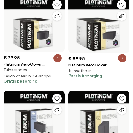
€ 79,95
€ 89,95
Platinum AeroCover
Platinum AeroCover
Tuinsethoes
Tuinsethoes ø200xH85
Tuinsethoes
Tuinsethoes 220x190xH85
Gratis bezorging
Beschikbaar in 2 e-shops
Gratis bezorging