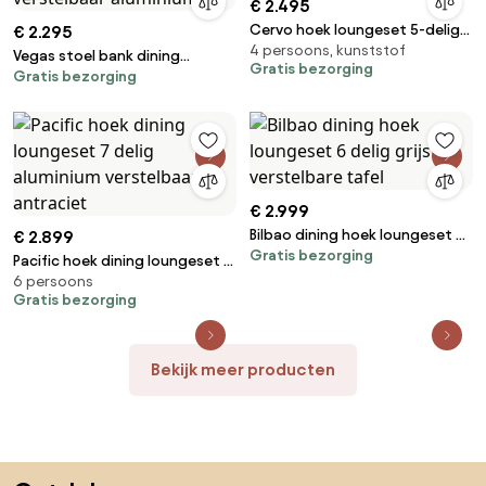
€ 2.495
Cervo hoek loungeset 5-delig
€ 2.295
4 persoons, kunststof
grijs wicker
Vegas stoel bank dining
Gratis bezorging
Gratis bezorging
loungeset 6 delig verstelbaar
aluminium
€ 2.999
Bilbao dining hoek loungeset 6
€ 2.899
Gratis bezorging
delig grijs verstelbare tafel
Pacific hoek dining loungeset 7
6 persoons
delig aluminium verstelbaar
Gratis bezorging
antraciet
Bekijk meer producten
Sla de voettekst over, ga naar het begin van de pagina