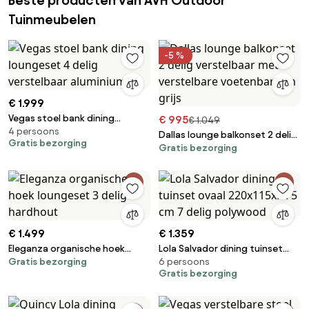
Beste producten van AVH Outdoor
Tuinmeubelen
-5 %
€ 1.999
Vegas stoel bank dining
€ 995
€ 1.049
4 persoons
loungeset 4 delig verstelbaar
Dallas lounge balkonset 2 delig
Gratis bezorging
aluminium
Gratis bezorging
verstelbaar met verstelbare
voetenbanken grijs
€ 1.499
€ 1.359
Eleganza organische hoek
Lola Salvador dining tuinset
Gratis bezorging
6 persoons
loungeset 3 delig hardhout
ovaal 220x115xH75 cm 7 delig
Gratis bezorging
polywood