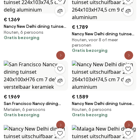
€ 1.369
Nancy New Delhi dining tuinset
€ 1.789
Houten, 6 persoons
224x103x74,5 cm 7 delig
Nancy New Delhi dining tuinset
Gratis bezorging
aluminium
Houten, voor 8 of meer
uitschuifbaar 204-
personen
264x103xH74,5 cm 9 delig
Gratis bezorging
aluminium
€ 1.969
€ 1.589
San Francisco Nancy dining
Nancy New Delhi dining tuinset
Metalen, 6 persoons
Houten, 6 persoons
tuinset 240x100xH76 cm 7
uitschuifbaar 204-
Gratis bezorging
Gratis bezorging
delig verstelbaar keramiek
264x103xH74,5 cm 7 delig
aluminium