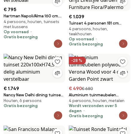
€ 795
Hartman Napoli/Alma 160 cm.
€ 1.039
4 persoons, houten, tuinsets
tuinset - 5-delig verstelbaar
Tuinset 4 personen 181 cm
met kussens
4 persoons, houten,
Aluminium/textileen Grijs
Op voorraad
teakhouten
Lifestyle Garden Furniture
Gratis bezorging
Op voorraad
Fiora/Palermo
Gratis bezorging
-28 %
€ 1.749
€ 490
€ 680
Nancy New Delhi dining tuinset
Aluminium tuinmeubelen
Houten, 6 persoons
4 persoons, houten, metalen
220x100xH74,5 7 delig
polywood Verona Wood voor 4
Gratis bezorging
Wordt verzonden over 5
aluminium verstelbaar
osób Garden Point zwart
dagen
Gratis bezorging