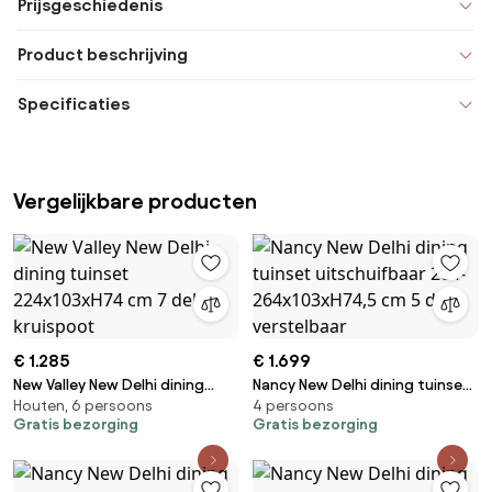
Prijsgeschiedenis
Product beschrijving
Specificaties
Vergelijkbare producten
€ 1.285
€ 1.699
New Valley New Delhi dining
Nancy New Delhi dining tuinset
Houten, 6 persoons
4 persoons
tuinset 224x103xH74 cm 7 delig
uitschuifbaar 204-
Gratis bezorging
Gratis bezorging
kruispoot
264x103xH74,5 cm 5 delig
verstelbaar