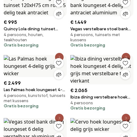
€ 995
€ 1.449
Quincy Lola dining tuinset
Vegas verstelbare stoel bank
4 persoons, houten,
4 persoons, tuinsets met
120xH75 cm rond 5 delig teak
loungeset 4-delig antraciet
teakhouten
kussens
antraciet
aluminium
Gratis bezorging
Gratis bezorging
€ 2.499
Las Palmas hoek loungeset 4-
€ 2.065
4 persoons, kunststof, tuinsets
delig grijs wicker
Ibiza dining verstelbare hoek
met kussens
4 persoons
loungeset 4 delig wit grijs met
Gratis bezorging
Gratis bezorging
verstelbare tafel vierkant