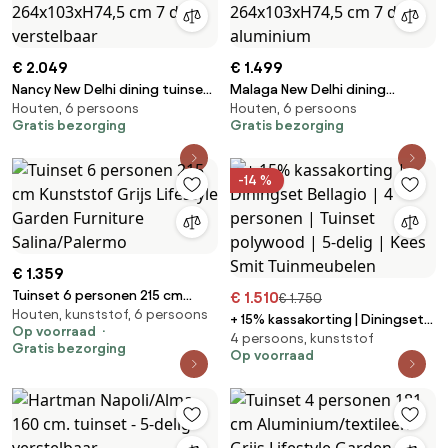
€ 2.049
€ 1.499
Nancy New Delhi dining tuinset
Malaga New Delhi dining
Houten, 6 persoons
Houten, 6 persoons
uitschuifbaar 204-
tuinset uitschuifbaar 204-
Gratis bezorging
Gratis bezorging
264x103xH74,5 cm 7 delig
264x103xH74,5 cm 7 delig
verstelbaar
aluminium
-14 %
€ 1.359
Tuinset 6 personen 215 cm
€ 1.510
€ 1.750
Houten, kunststof, 6 persoons
Kunststof Grijs Lifestyle
+ 15% kassakorting | Diningset
Op voorraad
Garden Furniture
4 persoons, kunststof
Bellagio | 4 personen | Tuinset
Gratis bezorging
Salina/Palermo
Op voorraad
polywood | 5-delig | Kees Smit
Tuinmeubelen