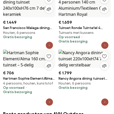
€ 1.449
€ 1.659
San Francisco Malaga dining
Tuinset Ronde Tuintafel 4
Houten, 6 persoons
Tuinsets met kussens
tuinset 240x100xH76 cm 7
personen 140 cm
Gratis bezorging
Op voorraad
delig keramiek
Aluminium/Textileen Grijs
Gratis bezorging
Hartman Royal
€ 706
€ 1.799
Hartman Sophie Element/Alma
Nancy Angora dining tuinset
4 persoons, houten, kunststof
Houten, 6 persoons
160 cm. tuinset – 5-delig
220x100xH74 7 delig
Op voorraad
Gratis bezorging
verstelbaar
Gratis bezorging