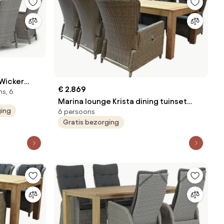
Wicker
€ 2.869
ns, 6
Marina lounge Krista dining tuinset
ging
6 persoons
240x100xH77,5 cm 7-delig grijs
Gratis bezorging
verstelbaar