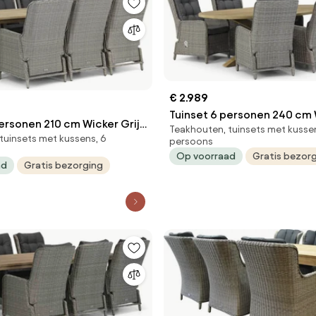
€ 2.989
Tuinset 6 personen 240 cm 
ersonen 210 cm Wicker Grijs
Teakhouten, tuinsets met kusse
Grijs Garden Collections
tuinsets met kussens, 6
lections Kingston/Weston
persoons
Kingston/Boston
Op voorraad
Gratis bezor
ad
Gratis bezorging