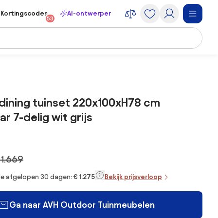
Kortingscodes
AI-ontwerper
53
dining tuinset 220x100xH78 cm
r 7-delig wit grijs
 1.669
 de afgelopen 30 dagen:
€ 1.275
Bekijk prijsverloop
Ga naar AVH Outdoor Tuinmeubelen