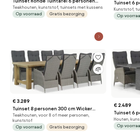
Tuinset Ronde Tuintafel 6 personen
Tuinset 6 
Teakhouten, kunststof, tuinsets met kussens
160 cm Wicker Grijs Garden
Kunststof, t
Grijs Garde
Op voorraad
Gratis bezorging
Collections Bello/Sand
Op voorra
€ 3.289
€ 2.489
Tuinset 8 personen 300 cm Wicker
Tuinset 6 
Teakhouten, voor 8 of meer personen,
Grijs Garden Collections
Houten, kuns
Grijs Gard
kunststof
Lincoln/Fourmile
Op voorra
Op voorraad
Gratis bezorging
Lincoln/Gr