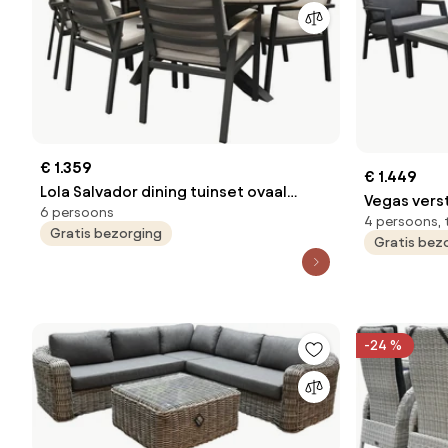
€ 1.359
€ 1.449
Lola Salvador dining tuinset ovaal
Vegas vers
6 persoons
220x115xH75 cm 7 delig polywood
4 persoons, 
loungeset 
Gratis bezorging
Gratis bez
-24 %