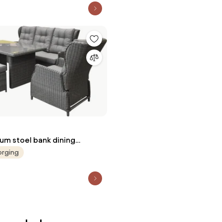
um stoel bank dining
erstelbaar 6 delig
orging