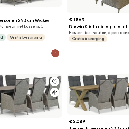
€ 1.869
personen 240 cm Wicker
Darwin Krista dining tuinset
tuinsets met kussens, 6
en Collections
Houten, teakhouten, 6 persoon
240x100xH77,5 cm 7-delig gr
righton
ad
Gratis bezorging
Gratis bezorging
€ 3.089
Tuinset 8 personen 300 cm 