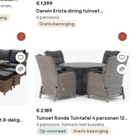
€ 1.399
sonen,
Darwin Krista dining tuinset
4 persoons
ging
180x95xH77,5 cm 5-delig wit
Gratis bezorging
€ 2.189
Tuinset Ronde Tuintafel 4 personen 120
t 8-delig
4 persoons, tuinsets met kussens
cm Wicker Grijs Garden Collections
Op voorraad
Gratis bezorging
Kingston/Graniet