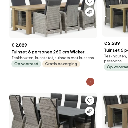
€ 2.589
€ 2.829
Tuinset 6 p
Tuinset 6 personen 260 cm Wicker
Teakhouten, 
Garden Col
Teakhouten, kunststof, tuinsets met kussens
Grijs Garden Collections
persoons
Op voorraad
Gratis bezorging
Bello/Fourmile
Op voorra