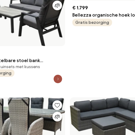
€ 1.799
Bellezza organische hoek l
delig alliminium latte zand
Gratis bezorging
telbare stoel bank
tuinsets met kussens
4-delig antraciet aluminium
orging