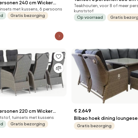
personen 240 cm Wicker
Teakhouten, voor 8 of meer per
Grijs Garden Collections
uinsets met kussens, 6 persoons
n Collections Lincoln/Valley
kunststof
Lincoln/Oregon
ad
Gratis bezorging
Op voorraad
Gratis bezor
€ 2.649
personen 220 cm Wicker
tstof, tuinsets met kussens
Bilbao hoek dining loungese
en Collections
ad
Gratis bezorging
verstelbaar grijs
aniet
Gratis bezorging