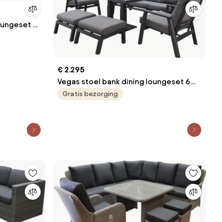
oungeset 4
€ 2.295
Vegas stoel bank dining loungeset 6
delig verstelbaar aluminium
Gratis bezorging