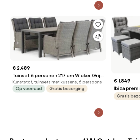
€ 2.489
Tuinset 6 personen 217 cm Wicker Grijs
€ 1.849
Kunststof, tuinsets met kussens, 6 persoons
Garden Collections Kingston/Young
Ibiza premi
Op voorraad
Gratis bezorging
loungeset v
Gratis bez
antraciet