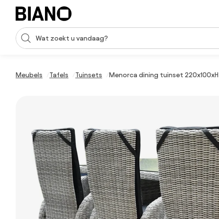
Navigatie overslaan, naar inhoud springen
Zoekopdracht invoeren
Inhoud overslaan, naar voettekst springen
Meubels
Tafels
Tuinsets
Menorca dining tuinset 220x100xH78