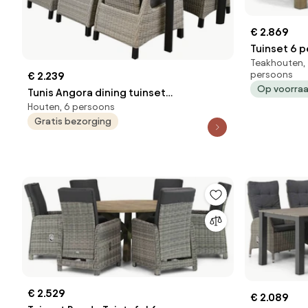
€ 2.869
Tuinset 6 
Teakhouten, 
Grijs Gard
persoons
€ 2.239
Kingston/B
Op voorra
Tunis Angora dining tuinset
Houten, 6 persoons
220x100x74,5 cm 7 delig verstelbaar
Gratis bezorging
grijs
€ 2.529
€ 2.089