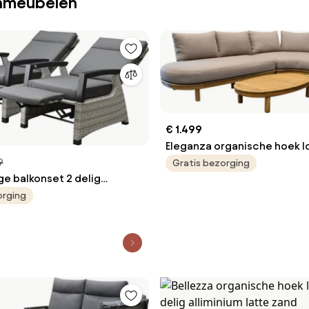
inmeubelen
€ 1.499
Eleganza organische hoek l
delig hardhout
9
Gratis bezorging
ge balkonset 2 delig
r met verstelbare
orging
en grijs