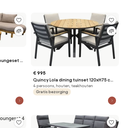
oungeset 3
€ 995
Quincy Lola dining tuinset 120xH75 cm
4 persoons, houten, teakhouten
rond 5 delig teak antraciet
Gratis bezorging