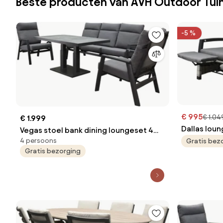
Beste producten van AVH Outdoor Tu
-5 %
€ 995
€ 1.04
€ 1.999
Dallas loun
Vegas stoel bank dining loungeset 4
verstelbaa
4 persoons
Gratis bez
delig verstelbaar aluminium
Gratis bezorging
voetenbank