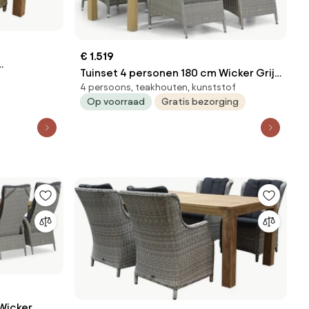
€ 1.519
Tuinset 4 personen 180 cm Wicker Grijs
s
ijs
4 persoons, teakhouten, kunststof
Garden Collections Lincoln/Bristol
Op voorraad
Gratis bezorging
Wicker