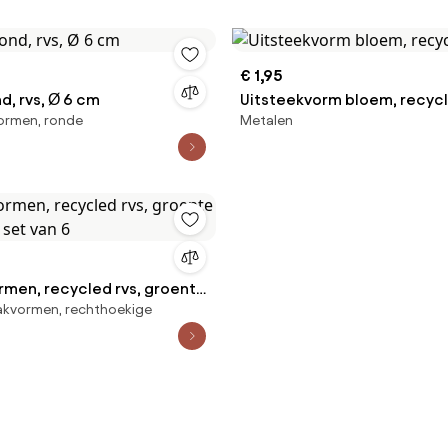
€ 1,95
nd, rvs, Ø 6 cm
Uitsteekvorm bloem, recycl
ormen, ronde
Metalen
rmen, recycled rvs, groente
akvormen, rechthoekige
, set van 6