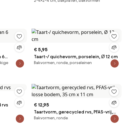
2-4×2-4 cm, bakplaten, bakvormen
€ 5,95
n 6
Taart-/ quichevorm, porselein, Ø 12 cm
ekige
Bakvormen, ronde, porseleinen
 rvs
€ 12,95
Taartvorm, gerecycled rvs, PFAS-vrij,
Bakvormen, ronde
losse bodem, 35 cm x 11 cm