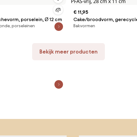
€ 11,95
chevorm, porselein, Ø 12 cm
Cake/broodvorm, gerecycle
onde, porseleinen
Bakvormen
PFAS-vrij, 28 cm x 11 cm
Bekijk meer producten