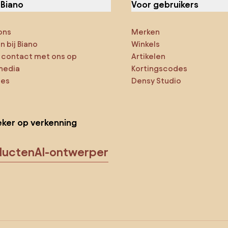
 Biano
Voor gebruikers
ons
Merken
 bij Biano
Winkels
contact met ons op
Artikelen
media
Kortingscodes
ies
Densy Studio
ker op verkenning
ducten
AI-ontwerper