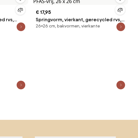
€ 17,95
d rvs,
Springvorm, vierkant, gerecycled rvs,
26×26 cm, bakvormen, vierkante
PFAS-vrij, 26 x 26 cm