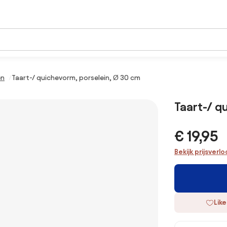
en
Taart-/ quichevorm, porselein, Ø 30 cm
Taart-/ q
€ 19,95
Bekijk prijsverl
Like