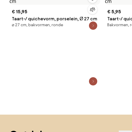
€ 15,95
€ 5,95
Taart-/ quichevorm, porselein, Ø 27 cm
Taart-/ qui
⌀ 27 cm, bakvormen, ronde
Bakvormen, r
Sla de voettekst over, ga naar het begin van de pagina