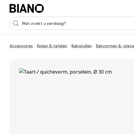
Navigatie overslaan, naar inhoud springen
Zoekopdracht invoeren
Inhoud overslaan, naar voettekst springen
Accessoires
Koken & tafelen
Bakspullen
Bakvormen & -plat