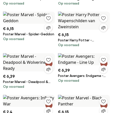
Op voorraad
Op voorraad
Ohrai
From The Ashes
€ 6,15
Poster Marvel - Spider-Geddon
€ 6,15
Op voorraad
Poster Harry Potter -
Op voorraad
Wapenschilden van Zweinstein
€ 6,39
Poster Avengers: Endgame -
€ 6,39
Op voorraad
Line Up
Poster Marvel - Deadpool &
Op voorraad
Wolverine - Ready
€ 2,4
€ 6,15