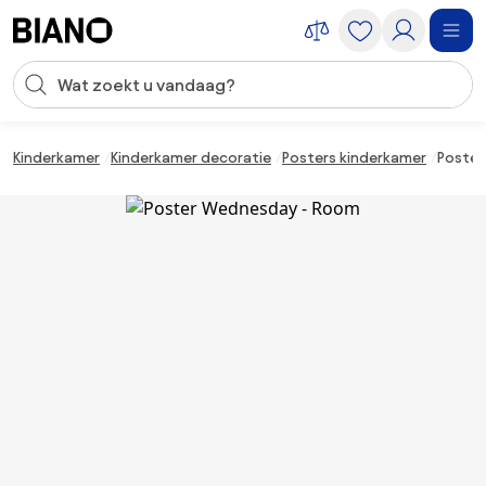
Navigatie overslaan, naar inhoud springen
Zoekopdracht invoeren
Inhoud overslaan, naar voettekst springen
Kinderkamer
Kinderkamer decoratie
Posters kinderkamer
Poster