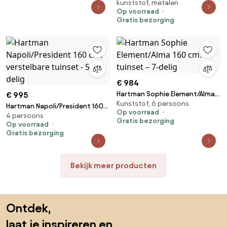
kunststof, metalen
cm. tuinset - verstelbaar
Op voorraad
Gratis bezorging
€ 984
Hartman Sophie Element/Alma
€ 995
Kunststof, 6 persoons
160 cm. tuinset – 7-delig
Hartman Napoli/President 160
Op voorraad
4 persoons
cm. verstelbare tuinset - 5-
Gratis bezorging
Op voorraad
delig
Gratis bezorging
Bekijk meer producten
Sla de voettekst over, ga naar het begin van de pagina
Ontdek,
laat je inspireren en