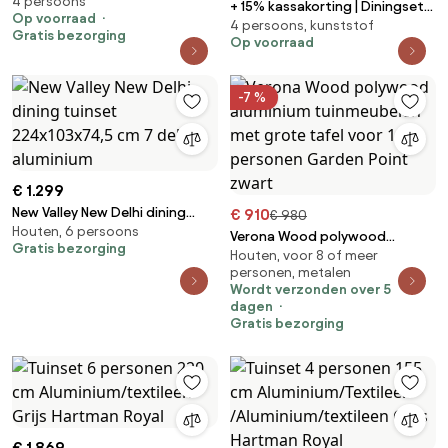
4 persoons
Aluminium/textileen Grijs
+ 15% kassakorting | Diningset
Op voorraad
Hartman Sitges/Mateo
4 persoons, kunststof
Bellagio | 4 personen | Tuinset
Gratis bezorging
Op voorraad
polywood | 5-delig | Kees Smit
Tuinmeubelen
-7 %
€ 1.299
New Valley New Delhi dining
€ 910
€ 980
Houten, 6 persoons
tuinset 224x103x74,5 cm 7
Verona Wood polywood
Gratis bezorging
delig aluminium
Houten, voor 8 of meer
aluminium tuinmeubelen met
personen, metalen
grote tafel voor 12 personen
Wordt verzonden over 5
Garden Point zwart
dagen
Gratis bezorging
€ 1.869