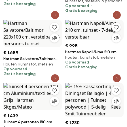
Presto Vasto/Porto
Kunststof, metalen, 6 persoons
220x100 cm. verstelbare 6-
Gratis bezorging
Op voorraad
persoons tuinset
Gratis bezorging
€ 995
Hartman Napoli/Alma 210 cm.
€ 1.689
Houten, kunststof, metalen
tuinset - 7-delig verstelbaar
Hartman Salvatore/Baltimor
Op voorraad
Houten, kunststof, metalen
220x100 cm. verstelbare 6-
Gratis bezorging
Op voorraad
persoons tuinset
Gratis bezorging
€ 1.439
Tuinset 4 personen 180 cm
€ 1.230