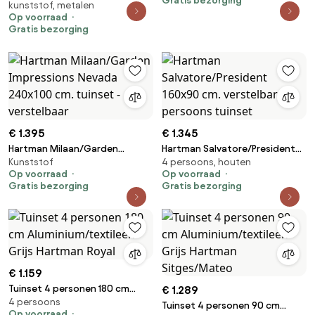
Gratis bezorging
kunststof, metalen
cm. tuinset - verstelbaar
Op voorraad
Gratis bezorging
€ 1.395
€ 1.345
Hartman Milaan/Garden
Hartman Salvatore/President
Kunststof
4 persoons, houten
Impressions Nevada 240x100
160x90 cm. verstelbare 4-
Op voorraad
Op voorraad
cm. tuinset - verstelbaar
persoons tuinset
Gratis bezorging
Gratis bezorging
€ 1.159
Tuinset 4 personen 180 cm
€ 1.289
4 persoons
Aluminium/textileen Grijs
Tuinset 4 personen 90 cm
Op voorraad