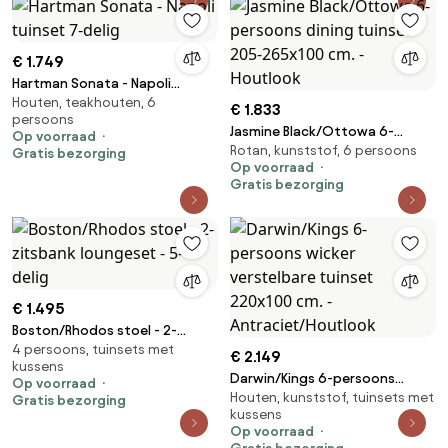
€ 1.749
Hartman Sonata - Napoli
Houten, teakhouten, 6
tuinset 7-delig
€ 1.833
persoons
Jasmine Black/Ottowa 6-
Op voorraad
Rotan, kunststof, 6 persoons
persoons dining tuinset 205-
Gratis bezorging
Op voorraad
265x100 cm. - Houtlook
Gratis bezorging
€ 1.495
Boston/Rhodos stoel - 2-
4 persoons, tuinsets met
zitsbank loungeset - 5-delig
€ 2.149
kussens
Darwin/Kings 6-persoons
Op voorraad
Houten, kunststof, tuinsets met
wicker verstelbare tuinset
Gratis bezorging
kussens
220x100 cm. -
Op voorraad
Antraciet/Houtlook