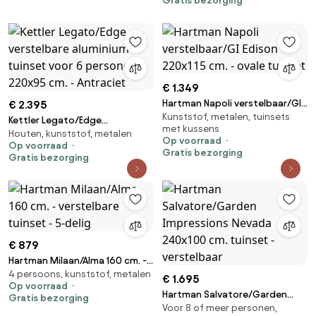
Gratis bezorging
€ 1.349
Hartman Napoli verstelbaar/GI
€ 2.395
Kunststof, metalen, tuinsets
Edison 220x115 cm. - ovale
Kettler Legato/Edge
met kussens
tuinset
Houten, kunststof, metalen
verstelbare aluminium tuinset
Op voorraad
Op voorraad
voor 6 personen 220x95 cm. -
Gratis bezorging
Gratis bezorging
Antraciet
€ 879
Hartman Milaan/Alma 160 cm. -
4 persoons, kunststof, metalen
verstelbare tuinset - 5-delig
€ 1.695
Op voorraad
Hartman Salvatore/Garden
Gratis bezorging
Voor 8 of meer personen,
Impressions Nevada 240x100