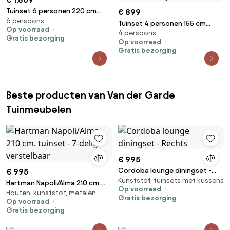
Tuinset 6 personen 220 cm
€ 899
6 persoons
Aluminium/textileen Grijs
Tuinset 4 personen 155 cm
Op voorraad
Hartman Royal
4 persoons
Aluminium/Textileen
Gratis bezorging
Op voorraad
/Aluminium/textileen Grijs
Gratis bezorging
Hartman Royal
Beste producten van Van der Garde
Tuinmeubelen
€ 995
Cordoba lounge diningset -
€ 995
Kunststof, tuinsets met kussens
Rechts
Hartman Napoli/Alma 210 cm.
Op voorraad
Houten, kunststof, metalen
tuinset - 7-delig verstelbaar
Gratis bezorging
Op voorraad
Gratis bezorging