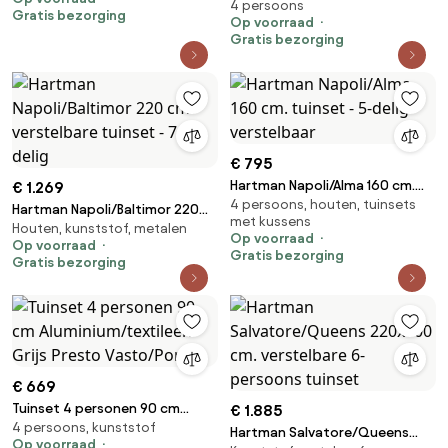
Hartman Royal
4 persoons
Aluminium/textileen Grijs
Gratis bezorging
Op voorraad
Hartman Sitges/Mateo
Gratis bezorging
€ 795
Hartman Napoli/Alma 160 cm.
€ 1.269
4 persoons, houten, tuinsets
tuinset - 5-delig verstelbaar
Hartman Napoli/Baltimor 220
met kussens
Houten, kunststof, metalen
cm. verstelbare tuinset - 7-
Op voorraad
Op voorraad
delig
Gratis bezorging
Gratis bezorging
€ 669
Tuinset 4 personen 90 cm
€ 1.885
4 persoons, kunststof
Aluminium/textileen Grijs
Hartman Salvatore/Queens
Op voorraad