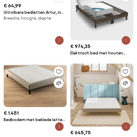
€ 64,99
Uitrolbare bedlatten Artur, in
Breedte, hoogte, diepte
diverse maten
€ 974,35
Elektrisch bed met houten
lattenbodem
€ 1.451
Bedbodem met beklede latten
Le nature Médium
€ 645,75