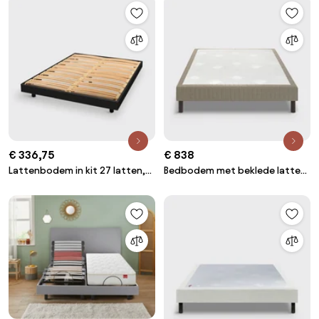
€ 336,75
€ 838
Lattenbodem in kit 27 latten,
Bedbodem met beklede latten
houtdecor
Le nature Médium