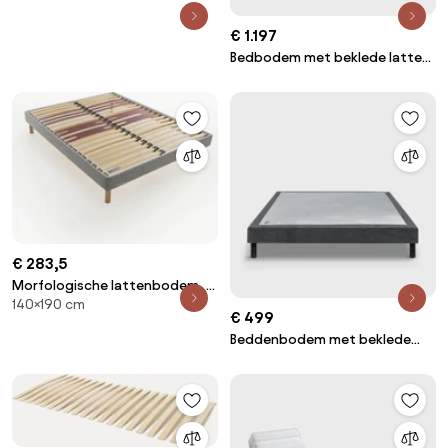
€ 1.197
Bedbodem met beklede latten
Le nature Médium
€ 283,5
Morfologische lattenbodem, 18
140×190 cm
zichtbare latten
€ 499
Beddenbodem met beklede
latten Le nature ferme