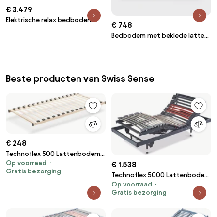
€ 3.479
Elektrische relax bedbodem
€ 748
Horizon
Bedbodem met beklede latten
Le nature Médium
Beste producten van Swiss Sense
€ 248
Technoflex 500 Lattenbodem
Op voorraad
Vlak – Bij Swiss Sense
€ 1.538
Gratis bezorging
Technoflex 5000 Lattenbodem
Op voorraad
Elektrisch – Bij Swiss Sense
Gratis bezorging