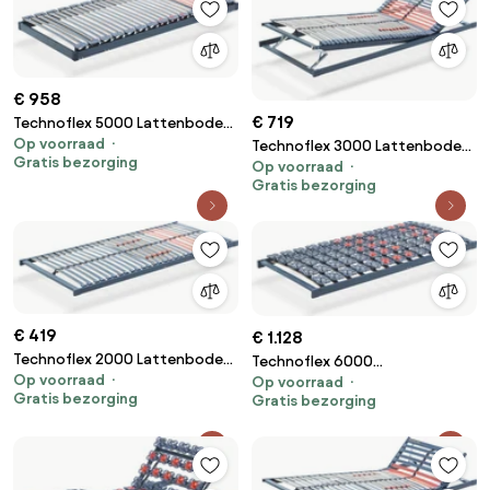
€ 958
€ 719
Technoflex 5000 Lattenbodem
Op voorraad
Vlak – Bij Swiss Sense
Technoflex 3000 Lattenbodem
Gratis bezorging
Op voorraad
Handverstelbaar – Bij Swiss
Gratis bezorging
Sense
€ 419
€ 1.128
Technoflex 2000 Lattenbodem
Technoflex 6000
Op voorraad
Vlak – Bij Swiss Sense
Op voorraad
Schotelbodem Vlak – Bij Swiss
Gratis bezorging
Gratis bezorging
Sense