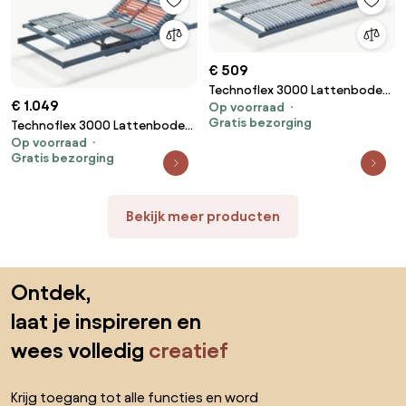
€ 509
Technoflex 3000 Lattenbodem
€ 1.049
Op voorraad
Vlak – Bij Swiss Sense
Gratis bezorging
Technoflex 3000 Lattenbodem
Op voorraad
Elektrisch – Bij Swiss Sense
Gratis bezorging
Bekijk meer producten
Sla de voettekst over, ga naar het begin van de pagina
Ontdek,
laat je inspireren en
wees volledig
creatief
Krijg toegang tot alle functies en word