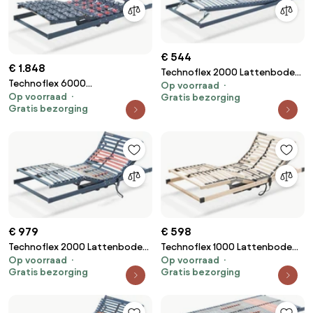
€ 544
€ 1.848
Technoflex 2000 Lattenbodem
Technoflex 6000
Op voorraad
Handverstelbaar – Bij Swiss
Op voorraad
Gratis bezorging
Schotelbodem Elektrisch – Bij
Sense
Gratis bezorging
Swiss Sense
€ 979
€ 598
Technoflex 2000 Lattenbodem
Technoflex 1000 Lattenbodem
Op voorraad
Op voorraad
Elektrisch – Bij Swiss Sense
Elektrisch – Bij Swiss Sense
Gratis bezorging
Gratis bezorging