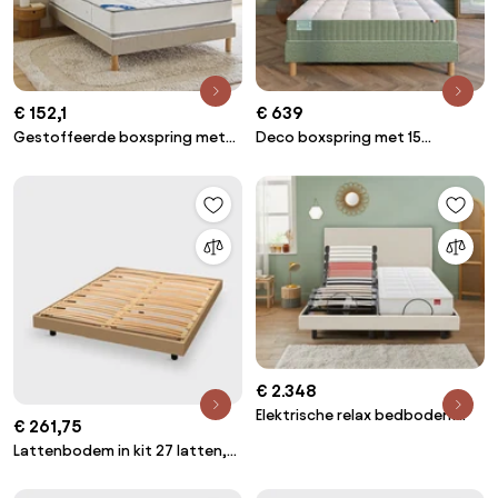
€ 152,1
€ 639
Gestoffeerde boxspring met
Deco boxspring met 15
beklede latten, met poten
flexibele latten
€ 2.348
Elektrische relax bedbodem
€ 261,75
Horizon
Lattenbodem in kit 27 latten,
houtdecor