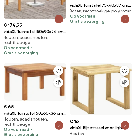
vidaXL Tuintafel 75x40x37 cm
Rotan, rechthoekige, poly rotan
poly rattan grijs
Op voorraad
Gratis bezorging
€ 174,99
vidaXL Tuintafel 150x90x74 cm
Houten, acaciahouten,
massief acaciahout
rechthoekige
Op voorraad
Gratis bezorging
€ 65
vidaXL Tuintafel 60x60x36 cm
Houten, acaciahouten,
massief acaciahout
€ 16
rechthoekige
vidaXL Bijzettafel voor ligbed
Op voorraad
Houten
30x30x26 cm geïmpregneerd
Gratis bezorging