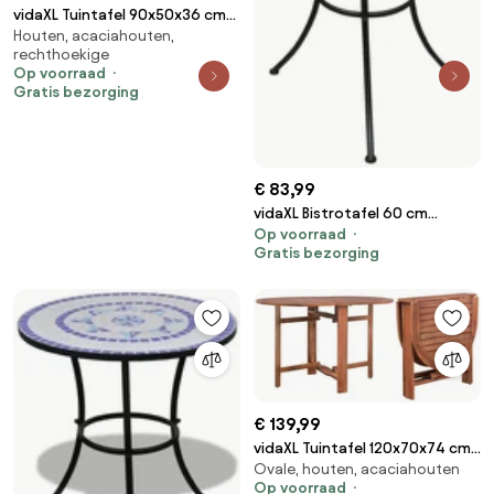
vidaXL Tuintafel 90x50x36 cm
Houten, acaciahouten,
massief acaciahout
rechthoekige
Op voorraad
Gratis bezorging
€ 83,99
vidaXL Bistrotafel 60 cm
Op voorraad
mozaïek terracottakleurig en
Gratis bezorging
wit
€ 139,99
vidaXL Tuintafel 120x70x74 cm
Ovale, houten, acaciahouten
massief acaciahout
Op voorraad