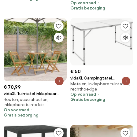
Op voorraad
grenenhout
Gratis bezorging
€ 50
vidaXL Campingtafel
Metalen, inklapbare tuintafels,
inklapbaar en verstelbaar
€ 70,99
rechthoekige
120x60 cm aluminium
vidaXL Tuintafel inklapbaar
Op voorraad
Houten, acaciahouten,
Gratis bezorging
60x60x75 cm massief
inklapbare tuintafels
acaciahout
Op voorraad
Gratis bezorging