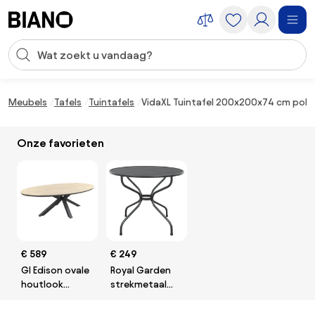
Navigatie overslaan, naar inhoud springen
Zoekopdracht invoeren
Inhoud overslaan, naar voettekst springen
Meubels
Tafels
Tuintafels
VidaXL Tuintafel 200x200x74 cm poly 
Onze favorieten
€ 589
€ 249
GI Edison ovale
Royal Garden
houtlook
strekmetaal
tuintafel
tuintafel rond -
220x115 cm.
Ø90 cm. -