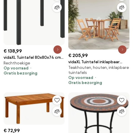
€ 138,99
€ 205,99
vidaXL Tuintafel 80x80x74 cm
vidaXL Tuintafel inklapbaar
Rechthoekige
aluminium en HKC zwart
Teakhouten, houten, inklapbare
120x70x75 cm massief
Op voorraad
tuintafels
Gratis bezorging
teakhout
Op voorraad
Gratis bezorging
€ 72,99