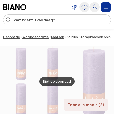
Navigatie overslaan, naar inhoud springen
Zoekopdracht invoeren
Inhoud overslaan, naar voettekst springen
Decoratie
Woondecoratie
Kaarsen
Bolsius Stompkaarsen Shine 4
Niet op voorraad
Toon alle media (2)