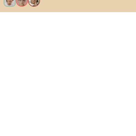
Ik wil alle functies!
Over Biano
Voor gebruikers
Voor winkels
Ga zeker op verkenning
Producten
AI-ontwerper