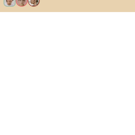
Ik wil alle functies!
Over Biano
Voor gebruikers
Voor winkels
Ga zeker op verkenning
Producten
AI-ontwerper