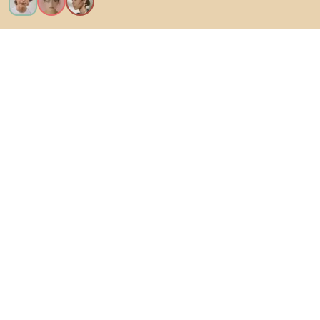
Ik wil alle functies!
Over Biano
Voor gebruikers
Voor winkels
Ga zeker op verkenning
Producten
AI-ontwerper