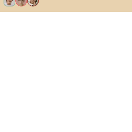
Ik wil alle functies!
Over Biano
Voor gebruikers
Voor winkels
Ga zeker op verkenning
Producten
AI-ontwerper