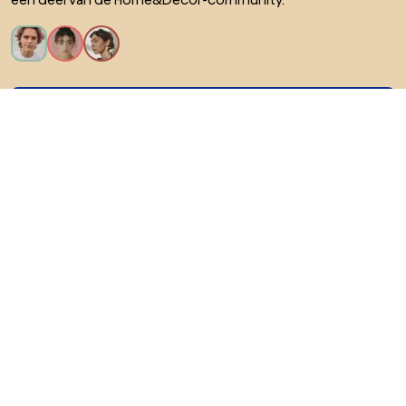
Ik wil alle functies!
Over Biano
Voor gebruikers
Voor winkels
Ga zeker op verkenning