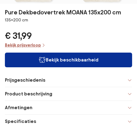
Pure Dekbedovertrek MOANA 135x200 cm
Afmetingen
135×200 cm
€ 31,99
Bekijk prijsverloop
Bekijk beschikbaarheid
Prijsgeschiedenis
Product beschrijving
Afmetingen
Specificaties