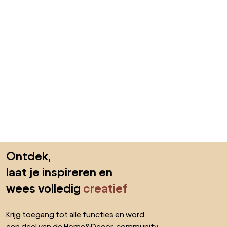
Sla de voettekst over, ga naar het begin van de pagina
Ontdek,
laat je inspireren en
wees volledig
creatief
Krijg toegang tot alle functies en word
een deel van de Home&Decor-community.